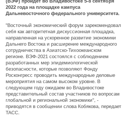
Новости
Продажа флота
(ВЭФ) пройдет во Владивостоке 5-8 сентября
2022 года на площадке кампуса
Компании
Оборудование
Дальневосточного федерального университета.
Репутация
Изделия
Работа
Материалы
"Восточный экономический форум зарекомендовал
Крюинг
Услуги
себя как авторитетная дискуссионная площадка,
Журнал
направленная на ускоренное развитие экономики
Реклама
Дальнего Востока и расширение международного
сотрудничества в Азиатско-Тихоокеанском
регионе. ВЭФ-2021 состоялся с соблюдением
Конференции
Флот
разработанных мер эпидемиологической
Выставки и семинары
Галерея флота
безопасности, которые позволяют Фонду
Личности
Форум
Росконгресс проводить международные деловые
Словарь
Отзывы
мероприятия на самом высоком уровне. В
Все службы
следующем году ожидаем во Владивостоке
представительный состав участников по вопросам
глобальной и региональной экономики", -
приводятся в сообщении слова Кобякова, передает
ТАСС.