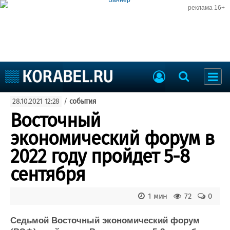
реклама 16+
Судостроение
28.10.2021 12:28
/
события
Судоходство
Судоремонт
Восточный
События
Пресс-релизы
экономический форум в
Порты
Рыболовство
2022 году пройдет 5-8
ВМФ
Образование
сентября
Яхты и катера
Еще
1 мин
72
0
Судостроение
Торговая площадка
Пульс
Доска объявлений
Седьмой Восточный экономический форум