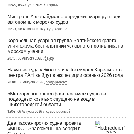
20:45 , 06 Августа 2026 /
порты
Минтранс Азербайджана определит маршруты для
автономных морских судов
20:30 , 06 Августа 2026 /
судоходство
Корабельная ударная группа Балтийского флота
уничтожила беспилотники условного противника на
морском учении
20:15 , 06 Августа 2026 /
вмф
Научные суда «Эколог» и «Посейдон» Карельского
центра РАН выйдут в экспедиции осенью 2026 года
20:00 , 06 Августа 2026 /
судоремонт
«Метеор» пополнил флот: восьмое судно на
подводных крыльях спущено на воду в
Нижегородской области
17:04 , 06 Августа 2026 /
судостроение
Два пассажирских судна проекта
«МПКС-L» заложены на верфи в
Самаре