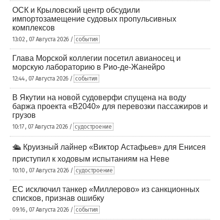
ОСК и Крыловский центр обсудили
импортозамещение судовых пропульсивных
комплексов
13:02 , 07 Августа 2026 /
события
Глава Морской коллегии посетил авианосец и
морскую лабораторию в Рио-де-Жанейро
12:44 , 07 Августа 2026 /
события
В Якутии на новой судоверфи спущена на воду
баржа проекта «В2040» для перевозки пассажиров и
грузов
10:17 , 07 Августа 2026 /
судостроение
🛳️ Круизный лайнер «Виктор Астафьев» для Енисея
приступил к ходовым испытаниям на Неве
10:10 , 07 Августа 2026 /
судостроение
ЕС исключил танкер «Миллерово» из санкционных
списков, признав ошибку
09:16 , 07 Августа 2026 /
события