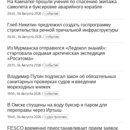
На Камчатке прошли учения по спасению экипажа
самолета и буксировке аварийного корабля
20:45 , 04 Августа 2026 /
события
Глеб Никитин предложил создать госпрограмму
строительства речной причальной инфраструктуры
20:30 , 04 Августа 2026 /
события
Из Мурманска отправился «Ледокол знаний»:
стартовала седьмая арктическая экспедиция
«Росатома»
20:15 , 04 Августа 2026 /
события
Владимир Путин подписал закон об обязательных
санитарных проверках судов и введении
мореходных книжек
19:59 , 04 Августа 2026 /
события
В Омске спущены на воду буксир и паром для
переправы через Иртыш
19:40 , 04 Августа 2026 /
судостроение
FESCO временно приостанавливает прием заявок