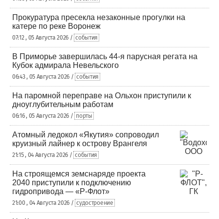
Прокуратура пресекла незаконные прогулки на
катере по реке Воронеж
07:12 , 05 Августа 2026 /
события
В Приморье завершилась 44-я парусная регата на
Кубок адмирала Невельского
06:43 , 05 Августа 2026 /
события
На паромной переправе на Ольхон приступили к
дноуглубительным работам
06:16 , 05 Августа 2026 /
порты
Атомный ледокол «Якутия» сопроводил
круизный лайнер к острову Врангеля
21:15 , 04 Августа 2026 /
события
На строящемся земснаряде проекта
2040 приступили к подключению
гидропривода — «Р-Флот»
21:00 , 04 Августа 2026 /
судостроение