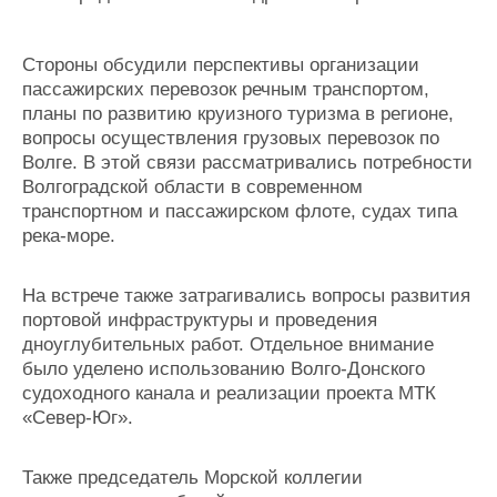
Журнал
Реклама
Стороны обсудили перспективы организации
пассажирских перевозок речным транспортом,
планы по развитию круизного туризма в регионе,
Конференции
Флот
вопросы осуществления грузовых перевозок по
Выставки и семинары
Галерея флота
Волге. В этой связи рассматривались потребности
Личности
Форум
Волгоградской области в современном
Словарь
Отзывы
транспортном и пассажирском флоте, судах типа
Все службы
река-море.
На встрече также затрагивались вопросы развития
портовой инфраструктуры и проведения
дноуглубительных работ. Отдельное внимание
было уделено использованию Волго-Донского
судоходного канала и реализации проекта МТК
«Север-Юг».
Также председатель Морской коллегии