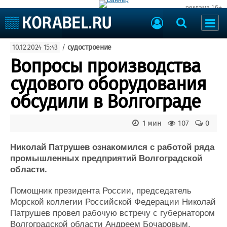
реклама 16+
Судостроение
10.12.2024 15:43
/
судостроение
Судоходство
Судоремонт
Вопросы производства
События
Пресс-релизы
судового оборудования
Порты
Рыболовство
обсудили в Волгограде
ВМФ
Образование
Яхты и катера
1 мин
107
0
Еще
Николай Патрушев ознакомился с работой ряда
Судостроение
Торговая площадка
промышленных предприятий Волгоградской
Пульс
Доска объявлений
области.
Новости
Продажа флота
Компании
Оборудование
Помощник президента России, председатель
Репутация
Изделия
Морской коллегии Российской Федерации Николай
Работа
Материалы
Патрушев провел рабочую встречу с губернатором
Крюинг
Услуги
Волгоградской области Андреем Бочаровым.