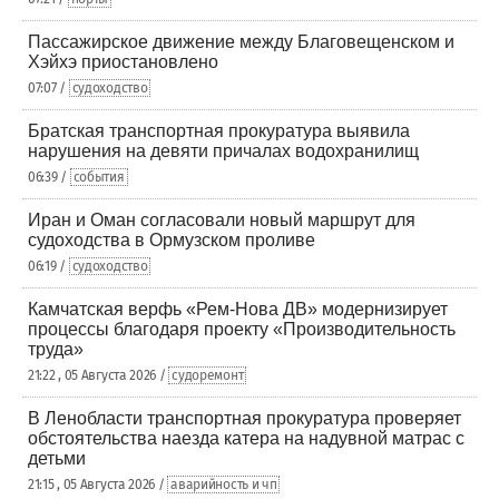
Пассажирское движение между Благовещенском и
Хэйхэ приостановлено
07:07 /
судоходство
Братская транспортная прокуратура выявила
нарушения на девяти причалах водохранилищ
06:39 /
события
Иран и Оман согласовали новый маршрут для
судоходства в Ормузском проливе
06:19 /
судоходство
Камчатская верфь «Рем-Нова ДВ» модернизирует
процессы благодаря проекту «Производительность
труда»
21:22 , 05 Августа 2026 /
судоремонт
В Ленобласти транспортная прокуратура проверяет
обстоятельства наезда катера на надувной матрас с
детьми
21:15 , 05 Августа 2026 /
аварийность и чп