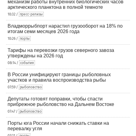
механизм работы внутренних биологических часов
арктического планктона в полной темноте
10:32 /
пресс-релизы
Владморрыбпорт нарастил грузооборот на 18% по
итогам семи месяцев 2026 года
10:26 /
порты
Тарифы на перевозки грузов северного завоза
утверждены на 2026 год
08:14 /
события
В России унифицируют границы рыболовных
участков и правила воспроизводства рыбы
07:59 /
рыболовство
Депутаты готовят поправки, чтобы спасти
прибрежное рыболовство на Дальнем Востоке
07:47 /
рыболовство
Порты юга России начали снижать ставки на
перевалку угля
07:21 /
порты