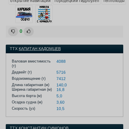
открытие навигации
городецкий гидроузел
теплоходы
0
ТТХ
КАПИТАН КАДОМЦЕВ
Валовая вместимость
4088
(т)
Дедвейт (т)
5716
Водоизмещение (т)
7412
Длина габаритная (м)
140,0
Ширина габаритная (м)
16,8
Высота борта (м)
5,0
Осадка судна (м)
3,60
Скорость (уз)
10,5
ТТХ
КОНСТАНТИН СИМОНОВ