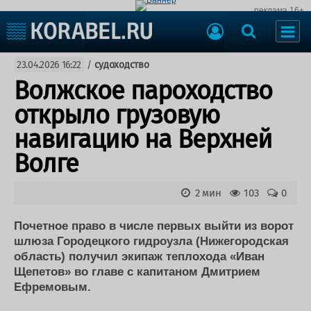
реклама 16+
Судостроение
23.04.2026 16:22
/
судоходство
Судоходство
Судоремонт
Волжское пароходство
События
Пресс-релизы
открыло грузовую
Порты
Рыболовство
навигацию на Верхней
ВМФ
Образование
Волге
Яхты и катера
Еще
2 мин
103
0
Судостроение
Торговая площадка
Пульс
Доска объявлений
Почетное право в числе первых выйти из ворот
Новости
Продажа флота
шлюза Городецкого гидроузла (Нижегородская
область) получил экипаж теплохода «Иван
Компании
Оборудование
Щепетов» во главе с капитаном Дмитрием
Репутация
Изделия
Ефремовым.
Работа
Материалы
Крюинг
Услуги