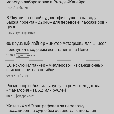
морскую лабораторию в Рио-де-Жанейро
12:44 /
события
В Якутии на новой судоверфи спущена на воду
баржа проекта «В2040» для перевозки пассажиров и
грузов
10:17 /
судостроение
🛳️ Круизный лайнер «Виктор Астафьев» для Енисея
приступил к ходовым испытаниям на Неве
10:10 /
судостроение
ЕС исключил танкер «Миллерово» из санкционных
списков, признав ошибку
09:16 /
события
Росморпорт объявил закупку на ремонт ледокола
«Фанагория» за 6,2 млн рублей
08:23 /
судоремонт
Житель ХМАО оштрафован за перевозку
пассажиров на судне без освидетельствования