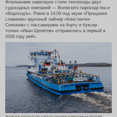
Флагманами навигации стали теплоходы двух
Журнал
судоходных компаний — Волжского пароходства и
Реклама
«ВодоходЪ». Ровно в 14:00 под звуки «Прощания
славянки» круизный лайнер «Константин
Симонов» с пассажирами на борту и буксир-
Конференции
Флот
толкач «Иван Щепетов» отправились в первый в
Выставки и семинары
Галерея флота
2026 году рейс.
Личности
Форум
Словарь
Отзывы
Все службы
Волжское пароходство открыло грузовую навигацию на Верхней