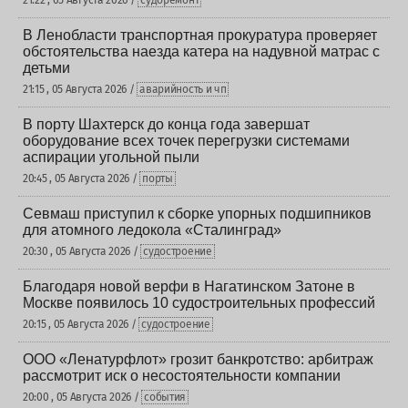
21:22 , 05 Августа 2026 /
судоремонт
В Ленобласти транспортная прокуратура проверяет
обстоятельства наезда катера на надувной матрас с
детьми
21:15 , 05 Августа 2026 /
аварийность и чп
В порту Шахтерск до конца года завершат
оборудование всех точек перегрузки системами
аспирации угольной пыли
20:45 , 05 Августа 2026 /
порты
Севмаш приступил к сборке упорных подшипников
для атомного ледокола «Сталинград»
20:30 , 05 Августа 2026 /
судостроение
Благодаря новой верфи в Нагатинском Затоне в
Москве появилось 10 судостроительных профессий
20:15 , 05 Августа 2026 /
судостроение
ООО «Ленатурфлот» грозит банкротство: арбитраж
рассмотрит иск о несостоятельности компании
20:00 , 05 Августа 2026 /
события