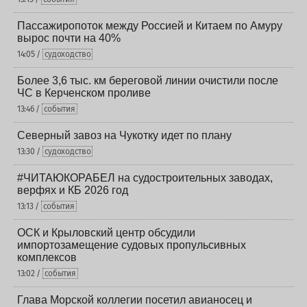
Пассажиропоток между Россией и Китаем по Амуру
вырос почти на 40%
14:05 /
судоходство
Более 3,6 тыс. км береговой линии очистили после
ЧС в Керченском проливе
13:46 /
события
Северный завоз на Чукотку идет по плану
13:30 /
судоходство
#ЧИТАЮКОРАБЕЛ на судостроительных заводах,
верфях и КБ 2026 год
13:13 /
события
ОСК и Крыловский центр обсудили
импортозамещение судовых пропульсивных
комплексов
13:02 /
события
Глава Морской коллегии посетил авианосец и