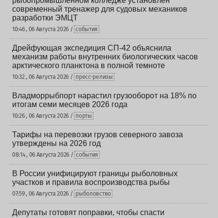
рыбопромышленном колледже установлен
современный тренажер для судовых механиков
разработки ЭМЦТ
10:46 , 06 Августа 2026 /
события
Дрейфующая экспедиция СП-42 объяснила
механизм работы внутренних биологических часов
арктического планктона в полной темноте
10:32 , 06 Августа 2026 /
пресс-релизы
Владморрыбпорт нарастил грузооборот на 18% по
итогам семи месяцев 2026 года
10:26 , 06 Августа 2026 /
порты
Тарифы на перевозки грузов северного завоза
утверждены на 2026 год
08:14 , 06 Августа 2026 /
события
В России унифицируют границы рыболовных
участков и правила воспроизводства рыбы
07:59 , 06 Августа 2026 /
рыболовство
Депутаты готовят поправки, чтобы спасти