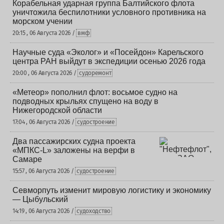
Корабельная ударная группа Балтийского флота
уничтожила беспилотники условного противника на
морском учении
20:15 , 06 Августа 2026 /
вмф
Научные суда «Эколог» и «Посейдон» Карельского
центра РАН выйдут в экспедиции осенью 2026 года
20:00 , 06 Августа 2026 /
судоремонт
«Метеор» пополнил флот: восьмое судно на
подводных крыльях спущено на воду в
Нижегородской области
17:04 , 06 Августа 2026 /
судостроение
Два пассажирских судна проекта
«МПКС-L» заложены на верфи в
Самаре
15:57 , 06 Августа 2026 /
судостроение
Севморпуть изменит мировую логистику и экономику
— Цыбульский
14:19 , 06 Августа 2026 /
судоходство