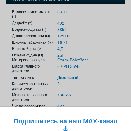
Валовая вместимость
6310
(т)
Дедвейт (т)
492
Водоизмещение (т)
3852
Длина габаритная (м)
129,05
Ширина габаритная (м)
16,71
Высота борта (м)
4,5
Осадка судна (м)
2,9
Материал корпуса
Сталь ВМст3сп4
Марка главного
6 ЧРН 36/45
двигателя
Тип топлива
Дизельный
Количество главных
3
двигателей
Мощность главного
736 kW
двигателя
Число пассажиров
427
Подпишитесь на наш MAX-канал
⚓️