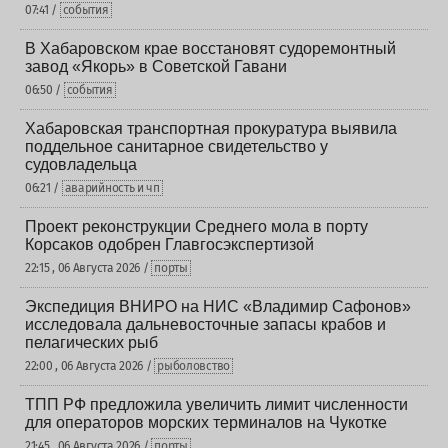
07:41 /
события
В Хабаровском крае восстановят судоремонтный
завод «Якорь» в Советской Гавани
06:50 /
события
Хабаровская транспортная прокуратура выявила
поддельное санитарное свидетельство у
судовладельца
06:21 /
аварийность и чп
Проект реконструкции Среднего мола в порту
Корсаков одобрен Главгосэкспертизой
22:15 , 06 Августа 2026 /
порты
Экспедиция ВНИРО на НИС «Владимир Сафонов»
исследовала дальневосточные запасы крабов и
пелагических рыб
22:00 , 06 Августа 2026 /
рыболовство
ТПП РФ предложила увеличить лимит численности
для операторов морских терминалов на Чукотке
21:45 , 06 Августа 2026 /
порты