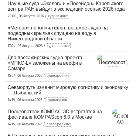
Научные суда «Эколог» и «Посейдон» Карельского
центра РАН выйдут в экспедиции осенью 2026 года
20:00 , 06 Августа 2026 /
судоремонт
«Метеор» пополнил флот: восьмое судно на
подводных крыльях спущено на воду в
Нижегородской области
17:04 , 06 Августа 2026 /
судостроение
Два пассажирских судна проекта
«МПКС-L» заложены на верфи в
Самаре
15:57 , 06 Августа 2026 /
судостроение
Севморпуть изменит мировую логистику и экономику
— Цыбульский
14:19 , 06 Августа 2026 /
судоходство
Пользователи КОМПАС-3D встретятся на
фестивале KOMPAScon 6.0 в Москве
14:15 , 06 Августа 2026 /
пресс-релизы
В Приморье подвели итоги морского конгресса