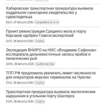
Хабаровская транспортная прокуратура выявила
поддельное санитарное свидетельство у
судовладельца
06:21 , 07 Августа 2026 /
аварийность и чп
Проект реконструкции Среднего мола в порту
Корсаков одобрен Главгосэкспертизой
22:15 , 06 Августа 2026 /
порты
Экспедиция ВНИРО на НИС «Владимир Сафонов»
исследовала дальневосточные запасы крабов и
пелагических рыб
22:00 , 06 Августа 2026 /
рыболовство
ТПП РФ предложила увеличить лимит численности
для операторов морских терминалов на Чукотке
21:45 , 06 Августа 2026 /
порты
Транспортная прокуратура выявила экологические
нарушения в угольном порту Шахтерск
21:30 , 06 Августа 2026 /
порты