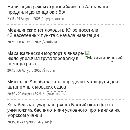
Навигацию речных трамвайчиков в Астрахани
продлили до конца октября
21:15 , 06 Августа 2026 /
судоходство
Медицинские теплоходы в Югре посетили
42 населенных пункта с начала навигации
20:59 , 06 Августа 2026 /
события
Махачкалинский морпорт в январе-
июле увеличил грузоперевалку в
полтора раза
20:45 , 06 Августа 2026 /
порты
Минтранс Азербайджана определит маршруты для
автономных морских судов
20:30 , 06 Августа 2026 /
судоходство
Корабельная ударная группа Балтийского флота
уничтожила беспилотники условного противника на
морском учении
20:15 , 06 Августа 2026 /
вмф