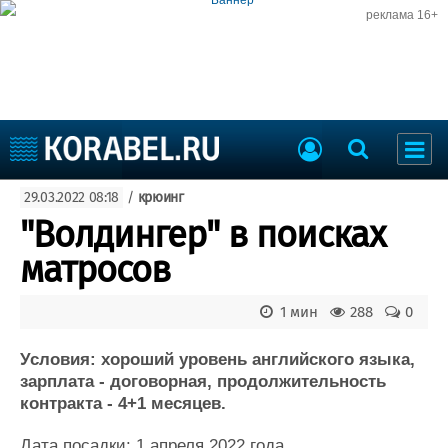
реклама 16+
Судостроение
29.03.2022 08:18
/
крюинг
Судоходство
Судоремонт
"Волдингер" в поисках
События
Пресс-релизы
матросов
Порты
Рыболовство
ВМФ
1 мин
288
0
Образование
Яхты и катера
Еще
Условия: хороший уровень английского языка,
зарплата - договорная, продолжительность
Судостроение
Торговая площадка
контракта - 4+1 месяцев.
Пульс
Доска объявлений
Дата посадки: 1 апреля 2022 года.