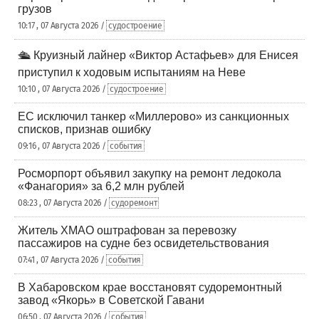
грузов
10:17 , 07 Августа 2026 /
судостроение
🛳️ Круизный лайнер «Виктор Астафьев» для Енисея
приступил к ходовым испытаниям на Неве
10:10 , 07 Августа 2026 /
судостроение
ЕС исключил танкер «Миллерово» из санкционных
списков, признав ошибку
09:16 , 07 Августа 2026 /
события
Росморпорт объявил закупку на ремонт ледокола
«Фанагория» за 6,2 млн рублей
08:23 , 07 Августа 2026 /
судоремонт
Житель ХМАО оштрафован за перевозку
пассажиров на судне без освидетельствования
07:41 , 07 Августа 2026 /
события
В Хабаровском крае восстановят судоремонтный
завод «Якорь» в Советской Гавани
06:50 , 07 Августа 2026 /
события