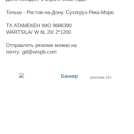
Новости
Продажа флота
Компании
Оборудование
Только - Ростов-на-Дону. Сухогруз-Река-Море.
Репутация
Изделия
Работа
Материалы
ТХ АТАМЕКЕН IMO 9686390
Крюинг
Услуги
WARTSILA/ W 6L 20/ 2*1200
Журнал
Реклама
Отправлять резюме можно на
почту: gd@wispb.com
Конференции
Флот
Выставки и семинары
Галерея флота
Личности
Форум
реклама 16+
Словарь
Отзывы
Все службы