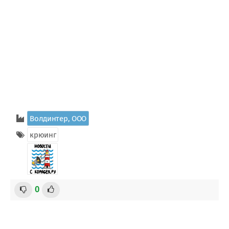
Волдинтер, ООО
крюинг
0