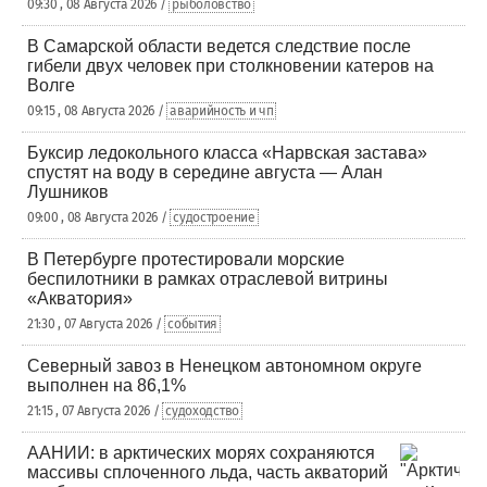
09:30 , 08 Августа 2026 /
рыболовство
В Самарской области ведется следствие после
гибели двух человек при столкновении катеров на
Волге
09:15 , 08 Августа 2026 /
аварийность и чп
Буксир ледокольного класса «Нарвская застава»
спустят на воду в середине августа — Алан
Лушников
09:00 , 08 Августа 2026 /
судостроение
В Петербурге протестировали морские
беспилотники в рамках отраслевой витрины
«Акватория»
21:30 , 07 Августа 2026 /
события
Северный завоз в Ненецком автономном округе
выполнен на 86,1%
21:15 , 07 Августа 2026 /
судоходство
ААНИИ: в арктических морях сохраняются
массивы сплоченного льда, часть акваторий