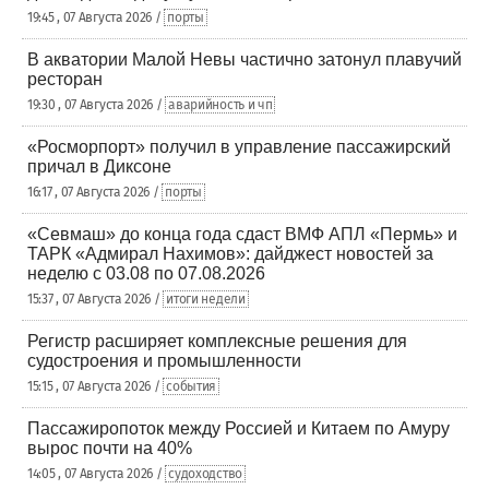
19:45 , 07 Августа 2026 /
порты
В акватории Малой Невы частично затонул плавучий
ресторан
19:30 , 07 Августа 2026 /
аварийность и чп
«Росморпорт» получил в управление пассажирский
причал в Диксоне
16:17 , 07 Августа 2026 /
порты
«Севмаш» до конца года сдаст ВМФ АПЛ «Пермь» и
ТАРК «Адмирал Нахимов»: дайджест новостей за
неделю с 03.08 по 07.08.2026
15:37 , 07 Августа 2026 /
итоги недели
Регистр расширяет комплексные решения для
судостроения и промышленности
15:15 , 07 Августа 2026 /
события
Пассажиропоток между Россией и Китаем по Амуру
вырос почти на 40%
14:05 , 07 Августа 2026 /
судоходство