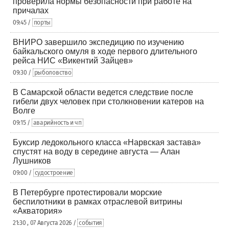
проверила нормы безопасности при работе на
причалах
09:45 /
порты
ВНИРО завершило экспедицию по изучению
байкальского омуля в ходе первого длительного
рейса НИС «Викентий Зайцев»
09:30 /
рыболовство
В Самарской области ведется следствие после
гибели двух человек при столкновении катеров на
Волге
09:15 /
аварийность и чп
Буксир ледокольного класса «Нарвская застава»
спустят на воду в середине августа — Алан
Лушников
09:00 /
судостроение
В Петербурге протестировали морские
беспилотники в рамках отраслевой витрины
«Акватория»
21:30 , 07 Августа 2026 /
события