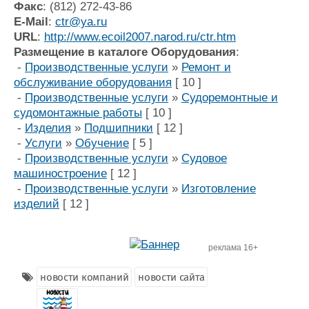
Факс
: (812) 272-43-86
E-Mail
:
ctr@ya.ru
URL
:
http://www.ecoil2007.narod.ru/ctr.htm
Размещение в каталоге Оборудования
:
-
Производственные услуги
»
Ремонт и
обслуживание оборудования
[ 10 ]
-
Производственные услуги
»
Судоремонтные и
судомонтажные работы
[ 10 ]
-
Изделия
»
Подшипники
[ 12 ]
-
Услуги
»
Обучение
[ 5 ]
-
Производственные услуги
»
Судовое
машиностроение
[ 12 ]
-
Производственные услуги
»
Изготовление
изделий
[ 12 ]
реклама 16+
новости компаний
новости сайта