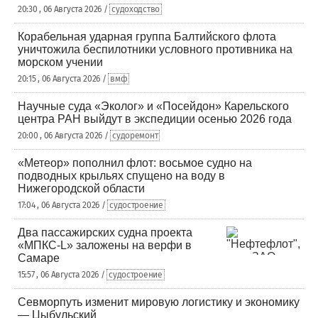
20:30 , 06 Августа 2026 /
судоходство
Корабельная ударная группа Балтийского флота
уничтожила беспилотники условного противника на
морском учении
20:15 , 06 Августа 2026 /
вмф
Научные суда «Эколог» и «Посейдон» Карельского
центра РАН выйдут в экспедиции осенью 2026 года
20:00 , 06 Августа 2026 /
судоремонт
«Метеор» пополнил флот: восьмое судно на
подводных крыльях спущено на воду в
Нижегородской области
17:04 , 06 Августа 2026 /
судостроение
Два пассажирских судна проекта
«МПКС-L» заложены на верфи в
Самаре
15:57 , 06 Августа 2026 /
судостроение
Севморпуть изменит мировую логистику и экономику
— Цыбульский