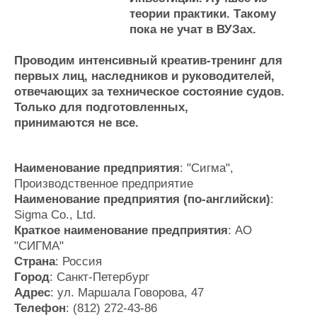
Новости
Продажа флота
теории практики. Такому
Компании
Оборудование
пока не учат в ВУЗах.
Репутация
Изделия
Работа
Материалы
Проводим интенсивный креатив-тренинг для
Крюинг
Услуги
первых лиц, наследников и руководителей,
Журнал
отвечающих за техническое состояние судов.
Реклама
Только для подготовленных,
принимаются не все.
Конференции
Флот
Выставки и семинары
Галерея флота
Наименование предприятия
: "Сигма",
Личности
Форум
Производственное предприятие
Словарь
Отзывы
Наименование предприятия (по-английски)
:
Sigma Co., Ltd.
Все службы
Краткое наименование предприятия
: АО
"СИГМА"
Страна
: Россия
Город
: Санкт-Петербург
Адрес
: ул. Маршала Говорова, 47
Телефон
: (812) 272-43-86