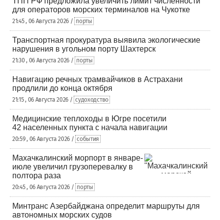
ТПП РФ предложила увеличить лимит численности
для операторов морских терминалов на Чукотке
21:45 , 06 Августа 2026 /
порты
Транспортная прокуратура выявила экологические
нарушения в угольном порту Шахтерск
21:30 , 06 Августа 2026 /
порты
Навигацию речных трамвайчиков в Астрахани
продлили до конца октября
21:15 , 06 Августа 2026 /
судоходство
Медицинские теплоходы в Югре посетили
42 населенных пункта с начала навигации
20:59 , 06 Августа 2026 /
события
Махачкалинский морпорт в январе-
июле увеличил грузоперевалку в
полтора раза
20:45 , 06 Августа 2026 /
порты
Минтранс Азербайджана определит маршруты для
автономных морских судов