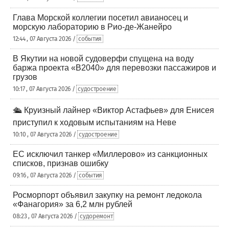
Глава Морской коллегии посетил авианосец и
морскую лабораторию в Рио-де-Жанейро
12:44 , 07 Августа 2026 /
события
В Якутии на новой судоверфи спущена на воду
баржа проекта «В2040» для перевозки пассажиров и
грузов
10:17 , 07 Августа 2026 /
судостроение
🛳️ Круизный лайнер «Виктор Астафьев» для Енисея
приступил к ходовым испытаниям на Неве
10:10 , 07 Августа 2026 /
судостроение
ЕС исключил танкер «Миллерово» из санкционных
списков, признав ошибку
09:16 , 07 Августа 2026 /
события
Росморпорт объявил закупку на ремонт ледокола
«Фанагория» за 6,2 млн рублей
08:23 , 07 Августа 2026 /
судоремонт