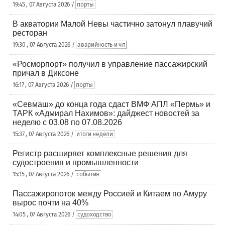
19:45 , 07 Августа 2026 /
порты
В акватории Малой Невы частично затонул плавучий
ресторан
19:30 , 07 Августа 2026 /
аварийность и чп
«Росморпорт» получил в управление пассажирский
причал в Диксоне
16:17 , 07 Августа 2026 /
порты
«Севмаш» до конца года сдаст ВМФ АПЛ «Пермь» и
ТАРК «Адмирал Нахимов»: дайджест новостей за
неделю с 03.08 по 07.08.2026
15:37 , 07 Августа 2026 /
итоги недели
Регистр расширяет комплексные решения для
судостроения и промышленности
15:15 , 07 Августа 2026 /
события
Пассажиропоток между Россией и Китаем по Амуру
вырос почти на 40%
14:05 , 07 Августа 2026 /
судоходство