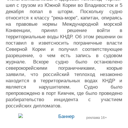
Журнал
шел с грузом из Южной Кореи во Владивосток и 5
декабря попал в шторм. Поскольку судно
Реклама
относится к классу "река-море", капитан, опираясь
на правовые нормы Международной морской
Конференции
Флот
Конвенции, принял решение войти в
Выставки и семинары
Галерея флота
территориальные воды КНДР. Об этом решении он
поставил в изветсносить пограничные власти
Личности
Форум
Северной Кореи и получил соответствующее
Словарь
Отзывы
разрешение, о чем есть запись в судовом
Все службы
журнале. Вскоре судно было остановлено
северокорейскими пограничниками, коорые
заявили, что российский теплоход незаконно
находится в территориальных водах КНДР и
является нарушителем. Судно было
препровождено в порт Кимчек, где было проведено
разбирательство инцидента с участием
российских дипломатов.
реклама 16+