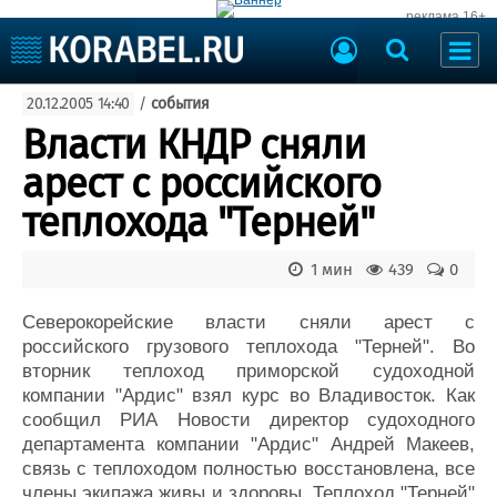
реклама 16+
Судостроение
20.12.2005 14:40
/
события
Судоходство
Судоремонт
Власти КНДР сняли
События
Пресс-релизы
арест с российского
Порты
Рыболовство
теплохода "Терней"
ВМФ
Образование
Яхты и катера
1 мин
439
0
Еще
Северокорейские власти сняли арест с
Судостроение
Торговая площадка
российского грузового теплохода "Терней". Во
Пульс
Доска объявлений
вторник теплоход приморской судоходной
Новости
Продажа флота
компании "Ардис" взял курс во Владивосток. Как
Компании
Оборудование
сообщил РИА Новости директор судоходного
Репутация
Изделия
департамента компании "Ардис" Андрей Макеев,
Работа
Материалы
связь с теплоходом полностью восстановлена, все
Крюинг
Услуги
члены экипажа живы и здоровы. Теплоход "Терней"