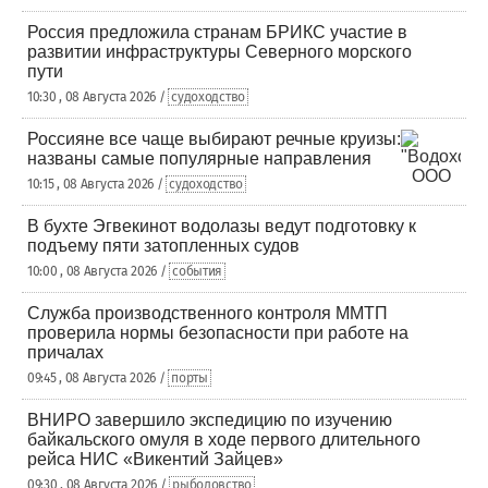
Россия предложила странам БРИКС участие в
развитии инфраструктуры Северного морского
пути
10:30 , 08 Августа 2026 /
судоходство
Россияне все чаще выбирают речные круизы:
названы самые популярные направления
10:15 , 08 Августа 2026 /
судоходство
В бухте Эгвекинот водолазы ведут подготовку к
подъему пяти затопленных судов
10:00 , 08 Августа 2026 /
события
Служба производственного контроля ММТП
проверила нормы безопасности при работе на
причалах
09:45 , 08 Августа 2026 /
порты
ВНИРО завершило экспедицию по изучению
байкальского омуля в ходе первого длительного
рейса НИС «Викентий Зайцев»
09:30 , 08 Августа 2026 /
рыболовство