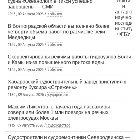
судна «Океанолог» в Тикси успешно
завершены — СМИ
12:15 , 09 Августа 2026 /
события
В Волгоградской области выполнено более
четверти объема работ по расчистке реки
Медведицы
11:59 , 09 Августа 2026 /
события
Скорректированы режимы работы гидроузлов Волги
и Камы из-за повышенного притока воды
11:45 , 09 Августа 2026 /
события
Хабаровский судостроительный завод приступил к
ремонту буксира «Стрежень»
11:30 , 09 Августа 2026 /
судоремонт
Максим Ликсутов: с начала года пассажиры
совершили более 1 млн поездок на речных
электросудах Москвы
11:15 , 09 Августа 2026 /
судоходство
Судостроители и судоремонтники Северодвинска —