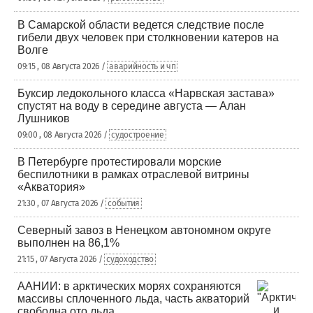
В Самарской области ведется следствие после
гибели двух человек при столкновении катеров на
Волге
09:15 , 08 Августа 2026 /
аварийность и чп
Буксир ледокольного класса «Нарвская застава»
спустят на воду в середине августа — Алан
Лушников
09:00 , 08 Августа 2026 /
судостроение
В Петербурге протестировали морские
беспилотники в рамках отраслевой витрины
«Акватория»
21:30 , 07 Августа 2026 /
события
Северный завоз в Ненецком автономном округе
выполнен на 86,1%
21:15 , 07 Августа 2026 /
судоходство
ААНИИ: в арктических морях сохраняются
массивы сплоченного льда, часть акваторий
свободна ото льда