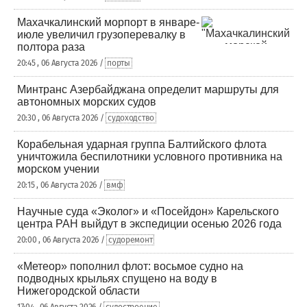
Махачкалинский морпорт в январе-
июле увеличил грузоперевалку в
полтора раза
20:45 , 06 Августа 2026 /
порты
Минтранс Азербайджана определит маршруты для
автономных морских судов
20:30 , 06 Августа 2026 /
судоходство
Корабельная ударная группа Балтийского флота
уничтожила беспилотники условного противника на
морском учении
20:15 , 06 Августа 2026 /
вмф
Научные суда «Эколог» и «Посейдон» Карельского
центра РАН выйдут в экспедиции осенью 2026 года
20:00 , 06 Августа 2026 /
судоремонт
«Метеор» пополнил флот: восьмое судно на
подводных крыльях спущено на воду в
Нижегородской области