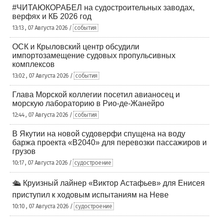
#ЧИТАЮКОРАБЕЛ на судостроительных заводах,
верфях и КБ 2026 год
13:13 , 07 Августа 2026 /
события
ОСК и Крыловский центр обсудили
импортозамещение судовых пропульсивных
комплексов
13:02 , 07 Августа 2026 /
события
Глава Морской коллегии посетил авианосец и
морскую лабораторию в Рио-де-Жанейро
12:44 , 07 Августа 2026 /
события
В Якутии на новой судоверфи спущена на воду
баржа проекта «В2040» для перевозки пассажиров и
грузов
10:17 , 07 Августа 2026 /
судостроение
🛳️ Круизный лайнер «Виктор Астафьев» для Енисея
приступил к ходовым испытаниям на Неве
10:10 , 07 Августа 2026 /
судостроение