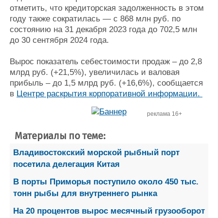
отметить, что кредиторская задолженность в этом
Журнал
году также сократилась — с 868 млн руб. по
Реклама
состоянию на 31 декабря 2023 года до 702,5 млн
до 30 сентября 2024 года.
Конференции
Флот
Вырос показатель себестоимости продаж – до 2,8
Выставки и семинары
Галерея флота
млрд руб. (+21,5%), увеличилась и валовая
Личности
Форум
прибыль – до 1,5 млрд руб. (+16,6%), сообщается
Словарь
Отзывы
в
Центре раскрытия корпоративной информации.
Все службы
реклама 16+
Материалы по теме:
Владивостокский морской рыбный порт
посетила делегация Китая
В порты Приморья поступило около 450 тыс.
тонн рыбы для внутреннего рынка
На 20 процентов вырос месячный грузооборот