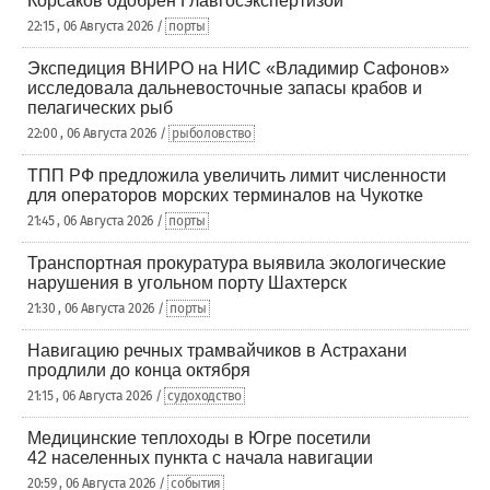
Корсаков одобрен Главгосэкспертизой
22:15 , 06 Августа 2026 /
порты
Экспедиция ВНИРО на НИС «Владимир Сафонов»
исследовала дальневосточные запасы крабов и
пелагических рыб
22:00 , 06 Августа 2026 /
рыболовство
ТПП РФ предложила увеличить лимит численности
для операторов морских терминалов на Чукотке
21:45 , 06 Августа 2026 /
порты
Транспортная прокуратура выявила экологические
нарушения в угольном порту Шахтерск
21:30 , 06 Августа 2026 /
порты
Навигацию речных трамвайчиков в Астрахани
продлили до конца октября
21:15 , 06 Августа 2026 /
судоходство
Медицинские теплоходы в Югре посетили
42 населенных пункта с начала навигации
20:59 , 06 Августа 2026 /
события