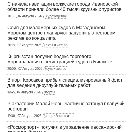
С начала навигации волжские города Ивановской
области приняли более 40 тысяч круизных туристов
20:30 , 07 Августа 2026 /
судоходство
Слип для маломерных судов в Магаданском
морском центре планируют запустить в тестовом
режиме до конца лета
20:15 , 07 Августа 2026 /
яхты и катера
Кыргызстан получил Кодекс торгового
мореплавания с регистрацией судов в Бишкеке
20:00 , 07 Августа 2026 /
судоходство
В порт Корсаков прибыл специализированный флот
для ведения дноуглубительных работ
19:45 , 07 Августа 2026 /
порты
В акватории Малой Невы частично затонул плавучий
ресторан
19:30 , 07 Августа 2026 /
аварийность и чп
«Росморпорт» получил в управление пассажирский