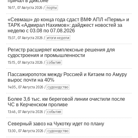
причал в Диксоне
16:17 , 07 Августа 2026 /
порты
«Севмаш» до конца года сдаст ВМФ АПЛ «Пермь» и
ТАРК «Адмирал Нахимов»: дайджест новостей за
неделю с 03.08 по 07.08.2026
15:37 , 07 Августа 2026 /
итоги недели
Регистр расширяет комплексные решения для
судостроения и промышленности
15:15 , 07 Августа 2026 /
события
Пассажиропоток между Россией и Китаем по Амуру
вырос почти на 40%
14:05 , 07 Августа 2026 /
судоходство
Более 3,6 тыс. км береговой линии очистили после
ЧС в Керченском проливе
13:46 , 07 Августа 2026 /
события
Северный завоз на Чукотку идет по плану
13:30 , 07 Августа 2026 /
судоходство