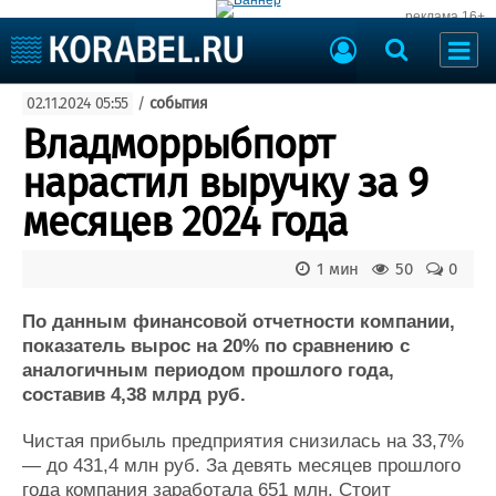
реклама 16+
Судостроение
02.11.2024 05:55
/
события
Судоходство
Судоремонт
Владморрыбпорт
События
Пресс-релизы
нарастил выручку за 9
Порты
Рыболовство
месяцев 2024 года
ВМФ
Образование
Яхты и катера
1 мин
50
0
Еще
По данным финансовой отчетности компании,
Судостроение
Торговая площадка
показатель вырос на 20% по сравнению с
Пульс
Доска объявлений
аналогичным периодом прошлого года,
Новости
Продажа флота
составив 4,38 млрд руб.
Компании
Оборудование
Репутация
Изделия
Чистая прибыль предприятия снизилась на 33,7%
Работа
Материалы
— до 431,4 млн руб. За девять месяцев прошлого
Крюинг
Услуги
года компания заработала 651 млн. Стоит