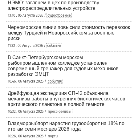
НЭМО: заглянем в цех по производству
электрораспределительных устройств
13:10 , 06 Августа 2026 /
судостроение
Черноморские линии повысили стоимость перевозок
между Турцией и Новороссийском за военные
риски
11:32 , 06 Августа 2026 /
события
В Санкт-Петербургском морском
рыбопромышленном колледже установлен
современный тренажер для судовых механиков
разработки ЭМЦТ
10:46 , 06 Августа 2026 /
события
Дрейфующая экспедиция СП-42 объяснила
механизм работы внутренних биологических часов
арктического планктона в полной темноте
10:32 , 06 Августа 2026 /
пресс-релизы
Владморрыбпорт нарастил грузооборот на 18% по
итогам семи месяцев 2026 года
10:26 , 06 Августа 2026 /
порты