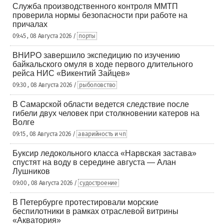
Служба производственного контроля ММТП
проверила нормы безопасности при работе на
причалах
09:45 , 08 Августа 2026 /
порты
ВНИРО завершило экспедицию по изучению
байкальского омуля в ходе первого длительного
рейса НИС «Викентий Зайцев»
09:30 , 08 Августа 2026 /
рыболовство
В Самарской области ведется следствие после
гибели двух человек при столкновении катеров на
Волге
09:15 , 08 Августа 2026 /
аварийность и чп
Буксир ледокольного класса «Нарвская застава»
спустят на воду в середине августа — Алан
Лушников
09:00 , 08 Августа 2026 /
судостроение
В Петербурге протестировали морские
беспилотники в рамках отраслевой витрины
«Акватория»