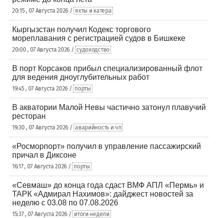
20:15 , 07 Августа 2026 /
яхты и катера
Кыргызстан получил Кодекс торгового
мореплавания с регистрацией судов в Бишкеке
20:00 , 07 Августа 2026 /
судоходство
В порт Корсаков прибыл специализированный флот
для ведения дноуглубительных работ
19:45 , 07 Августа 2026 /
порты
В акватории Малой Невы частично затонул плавучий
ресторан
19:30 , 07 Августа 2026 /
аварийность и чп
«Росморпорт» получил в управление пассажирский
причал в Диксоне
16:17 , 07 Августа 2026 /
порты
«Севмаш» до конца года сдаст ВМФ АПЛ «Пермь» и
ТАРК «Адмирал Нахимов»: дайджест новостей за
неделю с 03.08 по 07.08.2026
15:37 , 07 Августа 2026 /
итоги недели