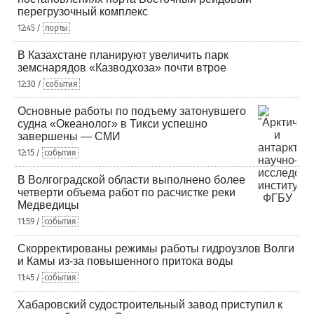
перегрузочный комплекс
12:45 /
порты
В Казахстане планируют увеличить парк
земснарядов «Казводхоза» почти втрое
12:30 /
события
Основные работы по подъему затонувшего
судна «Океанолог» в Тикси успешно
завершены — СМИ
12:15 /
события
В Волгоградской области выполнено более
четверти объема работ по расчистке реки
Медведицы
11:59 /
события
Скорректированы режимы работы гидроузлов Волги
и Камы из-за повышенного притока воды
11:45 /
события
Хабаровский судостроительный завод приступил к