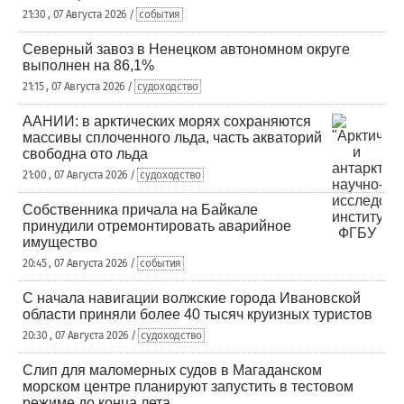
21:30 , 07 Августа 2026 /
события
Северный завоз в Ненецком автономном округе
выполнен на 86,1%
21:15 , 07 Августа 2026 /
судоходство
ААНИИ: в арктических морях сохраняются
массивы сплоченного льда, часть акваторий
свободна ото льда
21:00 , 07 Августа 2026 /
судоходство
Собственника причала на Байкале
принудили отремонтировать аварийное
имущество
20:45 , 07 Августа 2026 /
события
С начала навигации волжские города Ивановской
области приняли более 40 тысяч круизных туристов
20:30 , 07 Августа 2026 /
судоходство
Слип для маломерных судов в Магаданском
морском центре планируют запустить в тестовом
режиме до конца лета