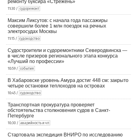
ремонту буксира «Стрежень»
11:30 /
судоремонт
Максим Ликсутов: с начала года пассажиры
совершили более 1 млн поездок на речных
электросудах Москвы
11:15 /
судоходство
Судостроители и судоремонтники Северодвинска —
в числе призеров регионального этапа конкурса
«Лучший по профессии»
10:59 /
события
В Хабаровске уровень Амура достиг 448 см: закрыто
четыре остановки теплоходов на островах
10:45 /
судоходство
Транспортная прокуратура проверяет
обстоятельства столкновения судов в Санкт-
Петербурге
10:30 /
аварийность и чп
Стартовала экспедиция ВНИРО по исследованию