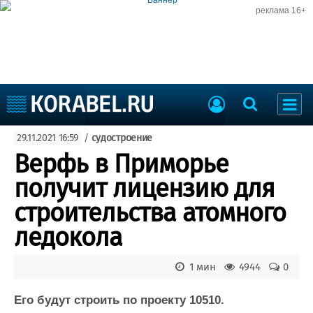
реклама 16+
Судостроение
29.11.2021 16:59
/
судостроение
Судоходство
Судоремонт
Верфь в Приморье
События
Пресс-релизы
получит лицензию для
Порты
Рыболовство
строительства атомного
ВМФ
Образование
ледокола
Яхты и катера
Еще
1 мин
4944
0
Судостроение
Торговая площадка
Пульс
Доска объявлений
Его будут строить по проекту 10510.