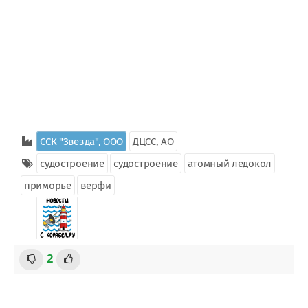
ССК "Звезда", ООО
ДЦСС, АО
судостроение
судостроение
атомный ледокол
приморье
верфи
2