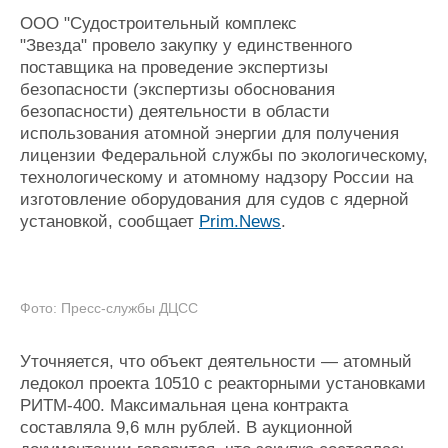
Новости
Продажа флота
ООО "Судостроительный комплекс
Компании
Оборудование
"Звезда" провело закупку у единственного
Репутация
Изделия
поставщика на проведение экспертизы
Работа
Материалы
безопасности (экспертизы обоснования
Крюинг
Услуги
безопасности) деятельности в области
Журнал
использования атомной энергии для получения
Реклама
лицензии Федеральной службы по экологическому,
технологическому и атомному надзору России на
изготовление оборудования для судов с ядерной
Конференции
Флот
установкой, сообщает
Prim.News
.
Выставки и семинары
Галерея флота
Личности
Форум
Словарь
Отзывы
Все службы
Фото: Пресс-службы ДЦСС
Уточняется, что объект деятельности — атомный
ледокол проекта 10510 с реакторными установками
РИТМ-400. Максимальная цена контракта
составляла 9,6 млн рублей. В аукционной