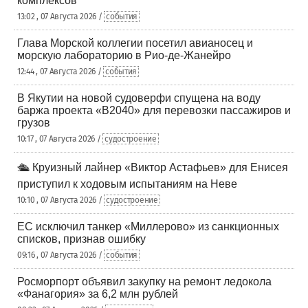
комплексов
13:02 , 07 Августа 2026 /
события
Глава Морской коллегии посетил авианосец и
морскую лабораторию в Рио-де-Жанейро
12:44 , 07 Августа 2026 /
события
В Якутии на новой судоверфи спущена на воду
баржа проекта «В2040» для перевозки пассажиров и
грузов
10:17 , 07 Августа 2026 /
судостроение
🛳️ Круизный лайнер «Виктор Астафьев» для Енисея
приступил к ходовым испытаниям на Неве
10:10 , 07 Августа 2026 /
судостроение
ЕС исключил танкер «Миллерово» из санкционных
списков, признав ошибку
09:16 , 07 Августа 2026 /
события
Росморпорт объявил закупку на ремонт ледокола
«Фанагория» за 6,2 млн рублей