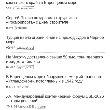
камчатского краба в Баренцевом море
10:15 /
рыболовство
Сергей Пылин поздравил сотрудников
«Росморпорта» с Днем строителя
09:59 /
события
Турция ввела ограничения на проход судов в Черное
море
09:40 /
судоходство
На Чукотку доставлено свыше 50 тыс. тонн твердого
и жидкого топлива
09:20 /
судоходство
В Баренцевом море обнаружен немецкий транспорт
«Утландсхерн», потопленный в 1942 году
09:00 /
события
XVI Международный контейнерный форум ESE-2026
— горы решений!
17:43 , 08 Августа 2026 /
порты