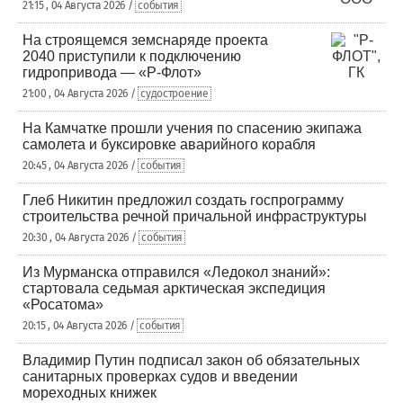
21:15 , 04 Августа 2026 /
события
На строящемся земснаряде проекта
2040 приступили к подключению
гидропривода — «Р-Флот»
21:00 , 04 Августа 2026 /
судостроение
На Камчатке прошли учения по спасению экипажа
самолета и буксировке аварийного корабля
20:45 , 04 Августа 2026 /
события
Глеб Никитин предложил создать госпрограмму
строительства речной причальной инфраструктуры
20:30 , 04 Августа 2026 /
события
Из Мурманска отправился «Ледокол знаний»:
стартовала седьмая арктическая экспедиция
«Росатома»
20:15 , 04 Августа 2026 /
события
Владимир Путин подписал закон об обязательных
санитарных проверках судов и введении
мореходных книжек