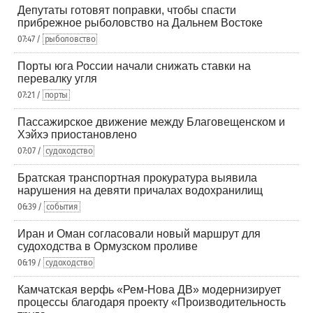
Депутаты готовят поправки, чтобы спасти
прибрежное рыболовство на Дальнем Востоке
07:47 /
рыболовство
Порты юга России начали снижать ставки на
перевалку угля
07:21 /
порты
Пассажирское движение между Благовещенском и
Хэйхэ приостановлено
07:07 /
судоходство
Братская транспортная прокуратура выявила
нарушения на девяти причалах водохранилищ
06:39 /
события
Иран и Оман согласовали новый маршрут для
судоходства в Ормузском проливе
06:19 /
судоходство
Камчатская верфь «Рем-Нова ДВ» модернизирует
процессы благодаря проекту «Производительность