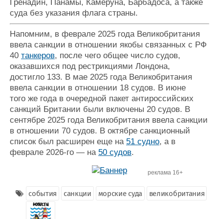
Гренадин, Панамы, Камеруна, Барбадоса, а также
Журнал
суда без указания флага страны.
Реклама
Напомним, в феврале 2025 года Великобритания
ввела санкции в отношении якобы связанных с РФ
Конференции
Флот
40
танкеров
, после чего общее число судов,
Выставки и семинары
Галерея флота
оказавшихся под рестрикциями Лондона,
Личности
Форум
достигло 133. В мае 2025 года Великобритания
Словарь
Отзывы
ввела санкции в отношении 18 судов. В июне
Все службы
того же года в очередной пакет антироссийских
санкций Британии были включены 20 судов. В
сентябре 2025 года Великобритания ввела санкции
в отношении 70 судов. В октябре санкционный
список был расширен еще на
51 судно
, а в
феврале 2026-го — на
50 судов
.
реклама 16+
события
санкции
морские суда
великобритания