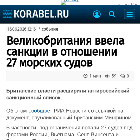
реклама 16+
Судостроение
16.06.2026 12:16
/
события
Судоходство
Судоремонт
Великобритания ввела
События
Пресс-релизы
санкции в отношении
Порты
Рыболовство
27 морских судов
ВМФ
Образование
Яхты и катера
1 мин
59
0
Еще
Британские власти расширили антироссийский
Судостроение
Торговая площадка
санкционный список.
Пульс
Доска объявлений
Новости
Продажа флота
Об этом
сообщает
РИА Новости со ссылкой на
Компании
Оборудование
документ, опубликованный британским Минфином.
Репутация
Изделия
В частности, под ограничения попали 27 судов под
Работа
Материалы
флагами России, Вьетнама, Сент-Винсента и
Крюинг
Услуги