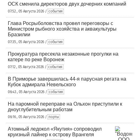
ОСК сменила директоров двух дочерних компаний
07:52 , 05 Августа 2026 /
события
Глава Росрыболовства провел переговоры с
Министром рыбного хозяйства и аквакультуры
Бразилии
07:35 , 05 Августа 2026 /
события
Прокуратура пресекла незаконные прогулки на
катере по реке Воронеж
07:12 , 05 Августа 2026 /
события
В Приморье завершилась 44-я парусная регата на
Кубок адмирала Невельского
06:43 , 05 Августа 2026 /
события
На паромной переправе на Ольхон приступили к
дноуглубительным работам
06:16 , 05 Августа 2026 /
порты
Атомный ледокол «Якутия» сопроводил
круизный лайнер к острову Врангеля