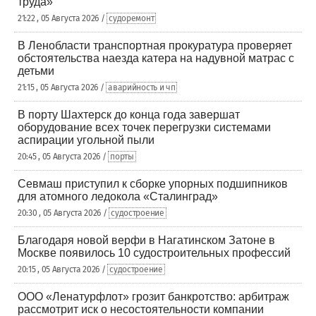
труда»
21:22 , 05 Августа 2026 /
судоремонт
В Ленобласти транспортная прокуратура проверяет
обстоятельства наезда катера на надувной матрас с
детьми
21:15 , 05 Августа 2026 /
аварийность и чп
В порту Шахтерск до конца года завершат
оборудование всех точек перегрузки системами
аспирации угольной пыли
20:45 , 05 Августа 2026 /
порты
Севмаш приступил к сборке упорных подшипников
для атомного ледокола «Сталинград»
20:30 , 05 Августа 2026 /
судостроение
Благодаря новой верфи в Нагатинском Затоне в
Москве появилось 10 судостроительных профессий
20:15 , 05 Августа 2026 /
судостроение
ООО «Ленатурфлот» грозит банкротство: арбитраж
рассмотрит иск о несостоятельности компании