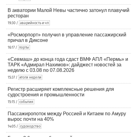
В акватории Малой Невы частично затонул плавучий
ресторан
19:30 /
аварийность и чп
«Росморпорт» получил в управление пассажирский
причал в Диксоне
16:17 /
порты
«Севмаш» до конца года сдаст ВМФ АПЛ «Пермь» и
ТАРК «Адмирал Нахимов»: дайджест новостей за
неделю с 03.08 по 07.08.2026
15:37 /
итоги недели
Регистр расширяет комплексные решения для
судостроения и промышленности
15:15 /
события
Пассажиропоток между Россией и Китаем по Амуру
вырос почти на 40%
14:05 /
судоходство