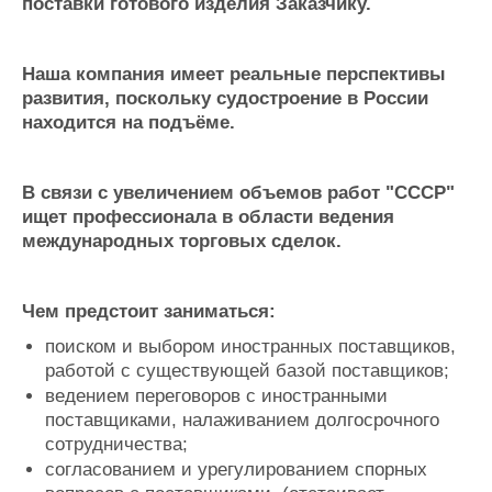
поставки готового изделия Заказчику.
Журнал
Реклама
Наша компания имеет реальные перспективы
развития, поскольку судостроение в России
Конференции
Флот
находится на подъёме.
Выставки и семинары
Галерея флота
Личности
Форум
В связи с увеличением объемов работ "СССР"
Словарь
Отзывы
ищет профессионала в области ведения
Все службы
международных торговых сделок.
Чем предстоит заниматься:
поиском и выбором иностранных поставщиков,
работой с существующей базой поставщиков;
ведением переговоров с иностранными
поставщиками, налаживанием долгосрочного
сотрудничества;
согласованием и урегулированием спорных