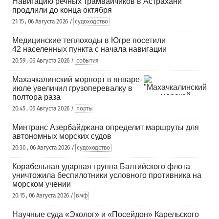
Навигацию речных трамвайчиков в Астрахани
продлили до конца октября
21:15 , 06 Августа 2026 /
судоходство
Медицинские теплоходы в Югре посетили
42 населенных пункта с начала навигации
20:59 , 06 Августа 2026 /
события
Махачкалинский морпорт в январе-
июле увеличил грузоперевалку в
полтора раза
20:45 , 06 Августа 2026 /
порты
Минтранс Азербайджана определит маршруты для
автономных морских судов
20:30 , 06 Августа 2026 /
судоходство
Корабельная ударная группа Балтийского флота
уничтожила беспилотники условного противника на
морском учении
20:15 , 06 Августа 2026 /
вмф
Научные суда «Эколог» и «Посейдон» Карельского