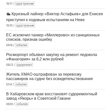
10:17 /
судостроение
🛳️ Круизный лайнер «Виктор Астафьев» для Енисея
приступил к ходовым испытаниям на Неве
10:10 /
судостроение
ЕС исключил танкер «Миллерово» из санкционных
списков, признав ошибку
09:16 /
события
Росморпорт объявил закупку на ремонт ледокола
«Фанагория» за 6,2 млн рублей
08:23 /
судоремонт
Житель ХМАО оштрафован за перевозку
пассажиров на судне без освидетельствования
07:41 /
события
В Хабаровском крае восстановят судоремонтный
завод «Якорь» в Советской Гавани
06:50 /
события