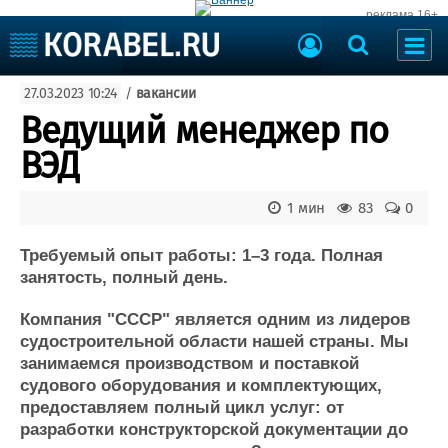
реклама 16+
Судостроение
27.03.2023 10:24
/
вакансии
Судоходство
Судоремонт
Ведущий менеджер по
События
Пресс-релизы
ВЭД
Порты
Рыболовство
ВМФ
1 мин
83
0
Образование
Яхты и катера
Еще
Требуемый опыт работы: 1–3 года. Полная
занятость, полный день.
Судостроение
Торговая площадка
Компания "СССР" является одним из лидеров
Пульс
Доска объявлений
судостроительной области нашей страны. Мы
Новости
Продажа флота
занимаемся производством и поставкой
Компании
Оборудование
судового оборудования и комплектующих,
Репутация
Изделия
предоставляем полный цикл услуг: от
Работа
Материалы
разработки конструкторской документации до
Крюинг
Услуги