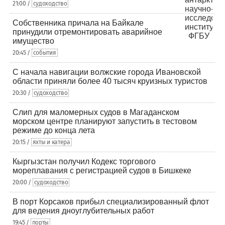
21:00 /
судоходство
Собственника причала на Байкале
принудили отремонтировать аварийное
имущество
20:45 /
события
С начала навигации волжские города Ивановской
области приняли более 40 тысяч круизных туристов
20:30 /
судоходство
Слип для маломерных судов в Магаданском
морском центре планируют запустить в тестовом
режиме до конца лета
20:15 /
яхты и катера
Кыргызстан получил Кодекс торгового
мореплавания с регистрацией судов в Бишкеке
20:00 /
судоходство
В порт Корсаков прибыл специализированный флот
для ведения дноуглубительных работ
19:45 /
порты