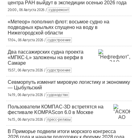
центра РАН выйдут в экспедиции осенью 2026 года
20:00 , 06 Августа 2026 /
судоремонт
«Метеор» пополнил флот: восьмое судно на
подводных крыльях спущено на воду в
Нижегородской области
17:04 , 06 Августа 2026 /
судостроение
Два пассажирских судна проекта
«МПКС-L» заложены на верфи в
Самаре
15:57 , 06 Августа 2026 /
судостроение
Севморпуть изменит мировую логистику и экономику
— Цыбульский
14:19 , 06 Августа 2026 /
судоходство
Пользователи КОМПАС-3D встретятся на
фестивале KOMPAScon 6.0 в Москве
14:15 , 06 Августа 2026 /
пресс-релизы
В Приморье подвели итоги морского конгресса
2026 года и начали подготовку к форуму 2028 года