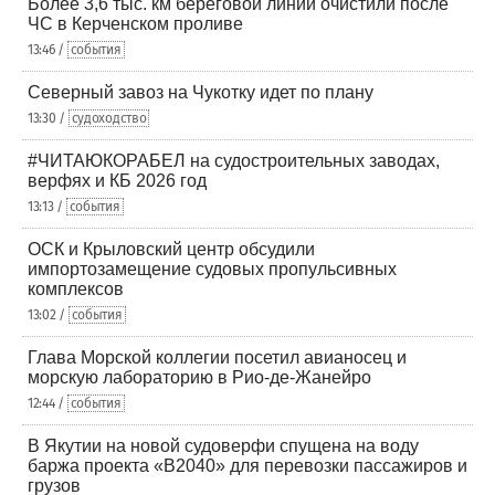
Более 3,6 тыс. км береговой линии очистили после
ЧС в Керченском проливе
13:46 /
события
Северный завоз на Чукотку идет по плану
13:30 /
судоходство
#ЧИТАЮКОРАБЕЛ на судостроительных заводах,
верфях и КБ 2026 год
13:13 /
события
ОСК и Крыловский центр обсудили
импортозамещение судовых пропульсивных
комплексов
13:02 /
события
Глава Морской коллегии посетил авианосец и
морскую лабораторию в Рио-де-Жанейро
12:44 /
события
В Якутии на новой судоверфи спущена на воду
баржа проекта «В2040» для перевозки пассажиров и
грузов