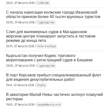
20:45 , 07 Августа 2026 /
события
С начала навигации волжские города Ивановской
области приняли более 40 тысяч круизных туристов
20:30 , 07 Августа 2026 /
судоходство
Слип для маломерных судов в Магаданском
морском центре планируют запустить в тестовом
режиме до конца лета
20:15 , 07 Августа 2026 /
яхты и катера
Кыргызстан получил Кодекс торгового
мореплавания с регистрацией судов в Бишкеке
20:00 , 07 Августа 2026 /
судоходство
В порт Корсаков прибыл специализированный флот
для ведения дноуглубительных работ
19:45 , 07 Августа 2026 /
порты
В акватории Малой Невы частично затонул плавучий
ресторан
19:30 , 07 Августа 2026 /
аварийность и чп