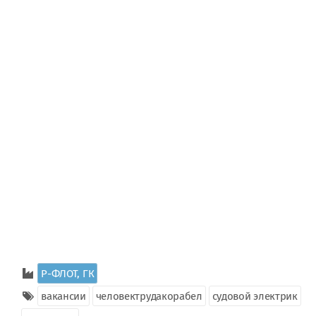
Р-ФЛОТ, ГК
вакансии
человектрудакорабел
судовой электрик