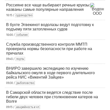
Россияне все чаще выбирают речные круизы:
названы самые популярные направления
10:15 /
судоходство
В бухте Эгвекинот водолазы ведут подготовку к
подъему пяти затопленных судов
10:00 /
события
Служба производственного контроля ММТП
проверила нормы безопасности при работе на
причалах
09:45 /
порты
ВНИРО завершило экспедицию по изучению
байкальского омуля в ходе первого длительного
рейса НИС «Викентий Зайцев»
09:30 /
рыболовство
В Самарской области ведется следствие после
гибели двух человек при столкновении катеров на
Волге
09:15 /
аварийность и чп