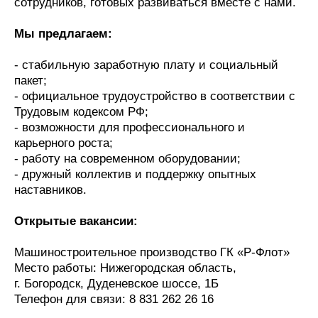
сотрудников, готовых развиваться вместе с нами.
Журнал
Реклама
Мы предлагаем:
- стабильную заработную плату и социальный
Конференции
Флот
пакет;
Выставки и семинары
Галерея флота
- официальное трудоустройство в соответствии с
Личности
Форум
Трудовым кодексом РФ;
Словарь
Отзывы
- возможности для профессионального и
Все службы
карьерного роста;
- работу на современном оборудовании;
- дружный коллектив и поддержку опытных
наставников.
Открытые вакансии:
Машиностроительное производство ГК «Р-Флот»
Место работы: Нижегородская область,
г. Богородск, Дуденевское шоссе, 1Б
Телефон для связи: 8 831 262 26 16