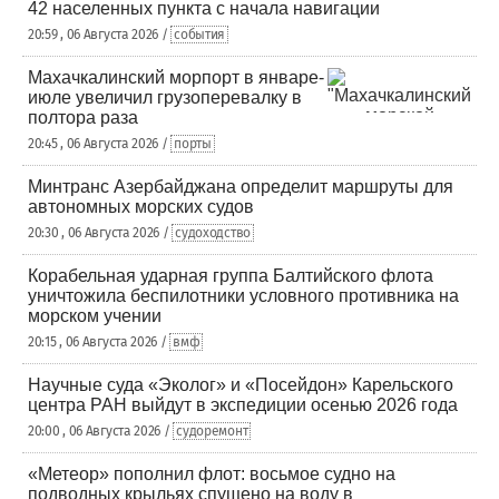
42 населенных пункта с начала навигации
20:59 , 06 Августа 2026 /
события
Махачкалинский морпорт в январе-
июле увеличил грузоперевалку в
полтора раза
20:45 , 06 Августа 2026 /
порты
Минтранс Азербайджана определит маршруты для
автономных морских судов
20:30 , 06 Августа 2026 /
судоходство
Корабельная ударная группа Балтийского флота
уничтожила беспилотники условного противника на
морском учении
20:15 , 06 Августа 2026 /
вмф
Научные суда «Эколог» и «Посейдон» Карельского
центра РАН выйдут в экспедиции осенью 2026 года
20:00 , 06 Августа 2026 /
судоремонт
«Метеор» пополнил флот: восьмое судно на
подводных крыльях спущено на воду в