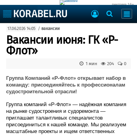
реклама 16+
Судостроение
17.06.2026 14:05
/
вакансии
Судоходство
Судоремонт
Вакансии июня: ГК «Р-
События
Пресс-релизы
Флот»
Порты
Рыболовство
ВМФ
1 мин
204
0
Образование
Яхты и катера
Еще
Группа Компаний «Р-Флот» открывает набор в
команду: присоединяйтесь к профессионалам
Судостроение
Торговая площадка
судостроительной отрасли!
Пульс
Доска объявлений
Группа компаний «Р-Флот» — надёжная компания
Новости
Продажа флота
на рынке судостроения и судоремонта —
Компании
Оборудование
приглашает талантливых специалистов
Репутация
Изделия
присоединиться к нашей команде. Мы реализуем
Работа
Материалы
масштабные проекты и ищем ответственных
Крюинг
Услуги