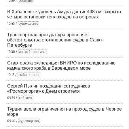
10:59 /
события
В Хабаровске уровень Амура достиг 448 см: закрыто
четыре остановки теплоходов на островах
10:45 /
судоходство
Транспортная прокуратура проверяет
обстоятельства столкновения судов в Санкт-
Петербурге
10:30 /
аварийность и чп
Стартовала экспедиция ВНИРО по исследованию
камчатского краба в Баренцевом море
10:15 /
рыболовство
Сергей Пылин поздравил сотрудников
«Росморпорта» с Днем строителя
09:59 /
события
Турция ввела ограничения на проход судов в Черное
море
09:40 /
судоходство