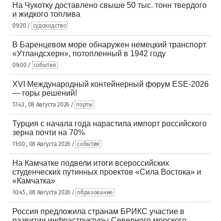
На Чукотку доставлено свыше 50 тыс. тонн твердого
и жидкого топлива
09:20 /
судоходство
В Баренцевом море обнаружен немецкий транспорт
«Утландсхерн», потопленный в 1942 году
09:00 /
события
XVI Международный контейнерный форум ESE-2026
— горы решений!
17:43 , 08 Августа 2026 /
порты
Турция с начала года нарастила импорт российского
зерна почти на 70%
11:00 , 08 Августа 2026 /
события
На Камчатке подвели итоги всероссийских
студенческих путинных проектов «Сила Востока» и
«Камчатка»
10:45 , 08 Августа 2026 /
образование
Россия предложила странам БРИКС участие в
развитии инфраструктуры Северного морского