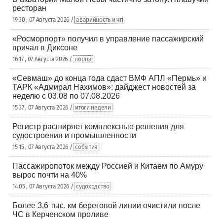
ресторан
19:30 , 07 Августа 2026 /
аварийность и чп
«Росморпорт» получил в управление пассажирский
причал в Диксоне
16:17 , 07 Августа 2026 /
порты
«Севмаш» до конца года сдаст ВМФ АПЛ «Пермь» и
ТАРК «Адмирал Нахимов»: дайджест новостей за
неделю с 03.08 по 07.08.2026
15:37 , 07 Августа 2026 /
итоги недели
Регистр расширяет комплексные решения для
судостроения и промышленности
15:15 , 07 Августа 2026 /
события
Пассажиропоток между Россией и Китаем по Амуру
вырос почти на 40%
14:05 , 07 Августа 2026 /
судоходство
Более 3,6 тыс. км береговой линии очистили после
ЧС в Керченском проливе