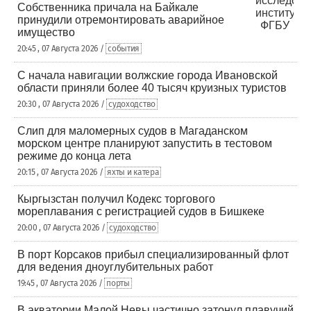
Собственника причала на Байкале
принудили отремонтировать аварийное
имущество
20:45 , 07 Августа 2026 /
события
С начала навигации волжские города Ивановской
области приняли более 40 тысяч круизных туристов
20:30 , 07 Августа 2026 /
судоходство
Слип для маломерных судов в Магаданском
морском центре планируют запустить в тестовом
режиме до конца лета
20:15 , 07 Августа 2026 /
яхты и катера
Кыргызстан получил Кодекс торгового
мореплавания с регистрацией судов в Бишкеке
20:00 , 07 Августа 2026 /
судоходство
В порт Корсаков прибыл специализированный флот
для ведения дноуглубительных работ
19:45 , 07 Августа 2026 /
порты
В акватории Малой Невы частично затонул плавучий