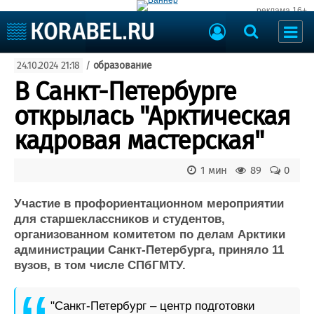
реклама 16+
Судостроение
24.10.2024 21:18
/
образование
Судоходство
Судоремонт
В Санкт-Петербурге
События
Пресс-релизы
открылась "Арктическая
Порты
Рыболовство
кадровая мастерская"
ВМФ
Образование
Яхты и катера
1 мин
89
0
Еще
Участие в профориентационном мероприятии
Судостроение
Торговая площадка
для старшеклассников и студентов,
Пульс
Доска объявлений
организованном комитетом по делам Арктики
Новости
Продажа флота
администрации Санкт-Петербурга, приняло 11
Компании
Оборудование
вузов, в том числе СПбГМТУ.
Репутация
Изделия
Работа
Материалы
"Санкт‑Петербург – центр подготовки
Крюинг
Услуги