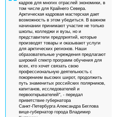
кадров для многих отраслей экономики, в
Журнал
том числе для Крайнего Севера.
Реклама
Арктическая кадровая мастерская дает
возможность в этом убедиться. В важном
начинании принимают участие не только
Конференции
Флот
школы, колледжи и вузы, но и
Выставки и семинары
Галерея флота
представители предприятий, которые
Личности
Форум
производят товары и оказывают услуги
Словарь
Отзывы
для арктических регионов. Наши
Все службы
образовательные учреждения предлагают
широкий спектр программ обучения для
всех, кто хочет связать свою
профессиональную деятельность с
покорением высоких широт, продолжить
путь знаменитых российских полярников,
капитанов, исследователей и
первооткрывателей", - передал
приветствие губернатора
Санкт‑Петербурга Александра Беглова
вице-губернатор города Владимир