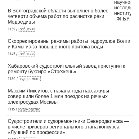
В Волгоградской области выполнено более
четверти объема работ по расчистке реки
Медведицы
11:59 /
события
Скорректированы режимы работы гидроузлов Волги
и Камы из-за повышенного притока воды
11:45 /
события
Хабаровский судостроительный завод приступил к
ремонту буксира «Стрежень»
11:30 /
судоремонт
Максим Ликсутов: с начала года пассажиры
совершили более 1 млн поездок на речных
электросудах Москвы
11:15 /
судоходство
Судостроители и судоремонтники Северодвинска —
в числе призеров регионального этапа конкурса
«Лучший по профессии»