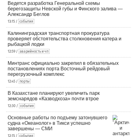
Ведется разработка Генеральной схемы
берегозащиты Невской губы и Финского залива —
Александр Беглов
13:15 /
события
Калининградская транспортная прокуратура
проверяет обстоятельства столкновения катера и
рыбацкой лодки
12:59 /
аварийность и чп
Минтранс официально закрепил в обязательных
постановлениях порта Восточный рейдовый
перегрузочный комплекс
12:45 /
порты
В Казахстане планируют увеличить парк
земснарядов «Казводхоза» почти втрое
12:30 /
события
Основные работы по подъему затонувшего
судна «Океанолог» в Тикси успешно
завершены — СМИ
12:15 /
события