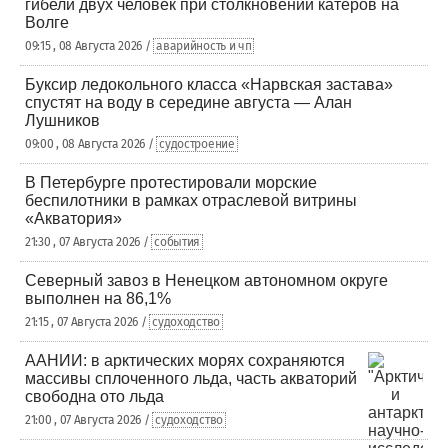
гибели двух человек при столкновении катеров на
Волге
09:15 , 08 Августа 2026 /
аварийность и чп
Буксир ледокольного класса «Нарвская застава»
спустят на воду в середине августа — Алан
Лушников
09:00 , 08 Августа 2026 /
судостроение
В Петербурге протестировали морские
беспилотники в рамках отраслевой витрины
«Акватория»
21:30 , 07 Августа 2026 /
события
Северный завоз в Ненецком автономном округе
выполнен на 86,1%
21:15 , 07 Августа 2026 /
судоходство
ААНИИ: в арктических морях сохраняются
массивы сплоченного льда, часть акваторий
свободна ото льда
21:00 , 07 Августа 2026 /
судоходство