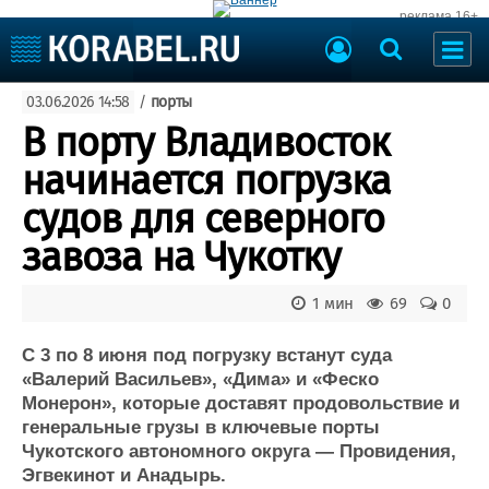
реклама 16+
Судостроение
03.06.2026 14:58
/
порты
Судоходство
Судоремонт
В порту Владивосток
События
Пресс-релизы
начинается погрузка
Порты
Рыболовство
судов для северного
ВМФ
Образование
завоза на Чукотку
Яхты и катера
Еще
1 мин
69
0
Судостроение
Торговая площадка
Пульс
Доска объявлений
С 3 по 8 июня под погрузку встанут суда
Новости
Продажа флота
«Валерий Васильев», «Дима» и «Феско
Монерон», которые доставят продовольствие и
Компании
Оборудование
генеральные грузы в ключевые порты
Репутация
Изделия
Чукотского автономного округа — Провидения,
Работа
Материалы
Эгвекинот и Анадырь.
Крюинг
Услуги