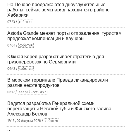
На Печоре продолжаются дноуглубительные
работы, сейчас земснаряд находится в районе
Хабарихи
07:23 /
события
Astoria Grande меняет порты отправления: туристам
предложат компенсации и ваучеры
07:04 /
события
Южная Корея разрабатывает стратегию для
грузоперевозок по Севморпути
06:43 /
события
В морском терминале Правда ликвидировали
разлив нефтепродуктов
06:17 /
аварийность и чп
Ведется разработка Генеральной схемы
берегозащиты Невской губы и Финского залива —
Александр Беглов
13:15 , 09 Августа 2026 /
события