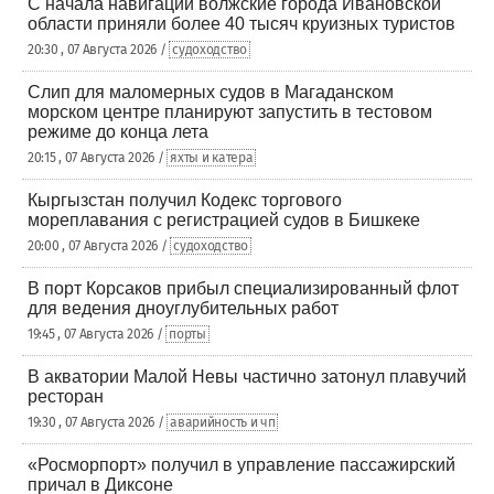
С начала навигации волжские города Ивановской
области приняли более 40 тысяч круизных туристов
20:30 , 07 Августа 2026 /
судоходство
Слип для маломерных судов в Магаданском
морском центре планируют запустить в тестовом
режиме до конца лета
20:15 , 07 Августа 2026 /
яхты и катера
Кыргызстан получил Кодекс торгового
мореплавания с регистрацией судов в Бишкеке
20:00 , 07 Августа 2026 /
судоходство
В порт Корсаков прибыл специализированный флот
для ведения дноуглубительных работ
19:45 , 07 Августа 2026 /
порты
В акватории Малой Невы частично затонул плавучий
ресторан
19:30 , 07 Августа 2026 /
аварийность и чп
«Росморпорт» получил в управление пассажирский
причал в Диксоне