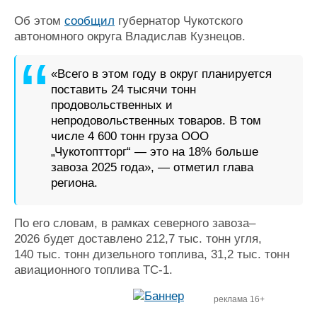
Журнал
Об этом
сообщил
губернатор Чукотского
Реклама
автономного округа Владислав Кузнецов.
Конференции
Флот
«Всего в этом году в округ планируется
поставить 24 тысячи тонн
Выставки и семинары
Галерея флота
продовольственных и
Личности
Форум
непродовольственных товаров. В том
Словарь
Отзывы
числе 4 600 тонн груза ООО
Все службы
„Чукотоптторг“ — это на 18% больше
завоза 2025 года», — отметил глава
региона.
По его словам, в рамках северного завоза–
2026 будет доставлено 212,7 тыс. тонн угля,
140 тыс. тонн дизельного топлива, 31,2 тыс. тонн
авиационного топлива ТС-1.
реклама 16+