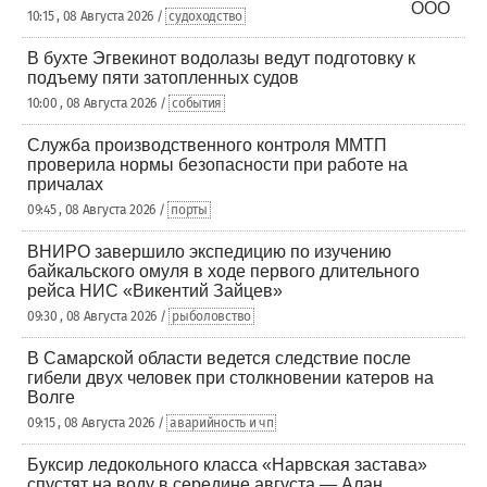
10:15 , 08 Августа 2026 /
судоходство
В бухте Эгвекинот водолазы ведут подготовку к
подъему пяти затопленных судов
10:00 , 08 Августа 2026 /
события
Служба производственного контроля ММТП
проверила нормы безопасности при работе на
причалах
09:45 , 08 Августа 2026 /
порты
ВНИРО завершило экспедицию по изучению
байкальского омуля в ходе первого длительного
рейса НИС «Викентий Зайцев»
09:30 , 08 Августа 2026 /
рыболовство
В Самарской области ведется следствие после
гибели двух человек при столкновении катеров на
Волге
09:15 , 08 Августа 2026 /
аварийность и чп
Буксир ледокольного класса «Нарвская застава»
спустят на воду в середине августа — Алан