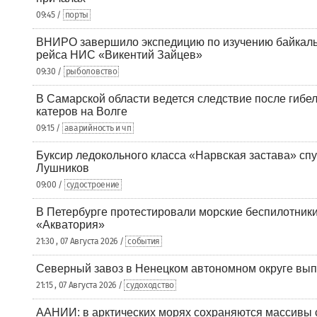
09:45 /
порты
ВНИРО завершило экспедицию по изучению байкальс
рейса НИС «Викентий Зайцев»
09:30 /
рыболовство
В Самарской области ведется следствие после гибел
катеров на Волге
09:15 /
аварийность и чп
Буксир ледокольного класса «Нарвская застава» спу
Лушников
09:00 /
судостроение
В Петербурге протестировали морские беспилотники
«Акватория»
21:30 , 07 Августа 2026 /
события
Северный завоз в Ненецком автономном округе вып
21:15 , 07 Августа 2026 /
судоходство
ААНИИ: в арктических морях сохраняются массивы с