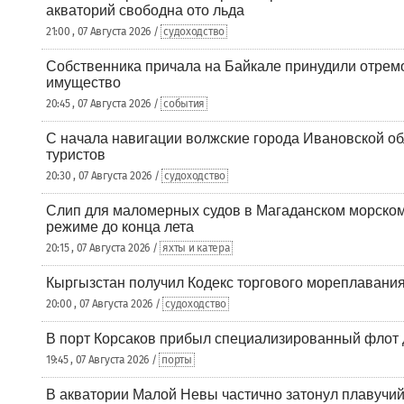
акваторий свободна ото льда
21:00 , 07 Августа 2026 /
судоходство
Собственника причала на Байкале принудили отрем
имущество
20:45 , 07 Августа 2026 /
события
С начала навигации волжские города Ивановской об
туристов
20:30 , 07 Августа 2026 /
судоходство
Слип для маломерных судов в Магаданском морском 
режиме до конца лета
20:15 , 07 Августа 2026 /
яхты и катера
Кыргызстан получил Кодекс торгового мореплавания
20:00 , 07 Августа 2026 /
судоходство
В порт Корсаков прибыл специализированный флот 
19:45 , 07 Августа 2026 /
порты
В акватории Малой Невы частично затонул плавучий