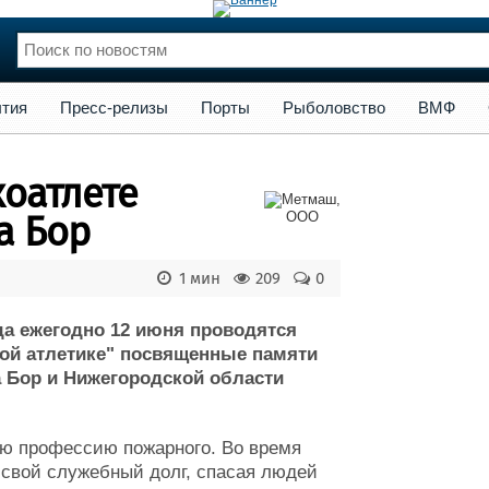
сс-релизы
Порты
Рыболовство
ВМФ
Образование
Яхт
тия
Пресс-релизы
Порты
Рыболовство
ВМФ
нции
Флот
и и семинары
Галерея флота
коатлете
и
Форум
Отзывы
а Бор
Все службы
1 мин
209
0
да ежегодно 12 июня проводятся
ой атлетике" посвященные памяти
а Бор и Нижегородской области
ую профессию пожарного. Во время
я свой служебный долг, спасая людей