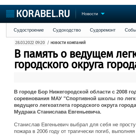
Новости
Судостроение
Судоходство
Судоремонт
События
Пре
Судостроение
Судоходство
Судоремонт
Собы
Судостроение
Торговая площадка
Конфере
28.03.2022 09:20
/
новости компаний
Пульс
Доска объявлений
Выставк
В память о ведущем лег
Новости
Продажа флота
Личност
Компании
Оборудование
Словарь
городского округа город
Репутация
Изделия
Работа
Материалы
Крюинг
Услуги
Журнал
В городе Бор Нижегородской области с 2008 го
Реклама
соревнования МАУ "Спортивной школы по легк
ведущего легкоатлета городского округа город
Мудрака Станислава Евгеньевича.
Станислав Евгеньевич выбрал для себя не прост
пожара в 2006 году от трагически погиб, выполня