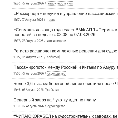
19:30 , 07 Августа 2026 /
аварийность и чп
«Росморпорт» получил в управление пассажирский 
16:17 , 07 Августа 2026 /
порты
«Севмаш» до конца года сдаст ВМФ АПЛ «Пермь» и
новостей за неделю с 03.08 по 07.08.2026
15:37 , 07 Августа 2026 /
итоги недели
Регистр расширяет комплексные решения для судо
15:15 , 07 Августа 2026 /
события
Пассажиропоток между Россией и Китаем по Амуру 
14:05 , 07 Августа 2026 /
судоходство
Более 3,6 тыс. км береговой линии очистили после 
13:46 , 07 Августа 2026 /
события
Северный завоз на Чукотку идет по плану
13:30 , 07 Августа 2026 /
судоходство
#ЧИТАЮКОРАБЕЛ на судостроительных заводах, вер