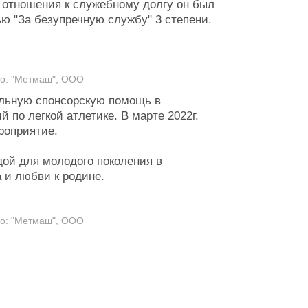
 отношения к служебному долгу он был
ью "За безупречную службу" 3 степени.
то: "Метмаш", ООО
ельную спонсорскую помощь в
 по легкой атлетике. В марте 2022г.
роприятие.
дой для молодого поколения в
 и любви к родине.
то: "Метмаш", ООО