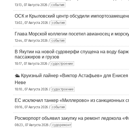
13:13 , 07 Августа 2026 /
события
ОСК и Крыловский центр обсудили импортозамещен
13:02 , 07 Августа 2026 /
события
Глава Морской коллегии посетил авианосец и морс
12:44 , 07 Августа 2026 /
события
В Якутии на новой судоверфи спущена на воду барж
пассажиров и грузов
10:17 , 07 Августа 2026 /
судостроение
🛳️ Круизный лайнер «Виктор Астафьев» для Енисея
Неве
10:10 , 07 Августа 2026 /
судостроение
ЕС исключил танкер «Миллерово» из санкционных с
09:16 , 07 Августа 2026 /
события
Росморпорт объявил закупку на ремонт ледокола «Ф
08:23 , 07 Августа 2026 /
судоремонт