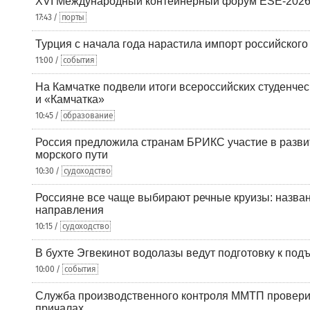
XVI Международный контейнерный форум ESE-2026
17:43 /
порты
Турция с начала года нарастила импорт российского
11:00 /
события
На Камчатке подвели итоги всероссийских студенче
и «Камчатка»
10:45 /
образование
Россия предложила странам БРИКС участие в разв
морского пути
10:30 /
судоходство
Россияне все чаще выбирают речные круизы: назв
направления
10:15 /
судоходство
В бухте Эгвекинот водолазы ведут подготовку к под
10:00 /
события
Служба производственного контроля ММТП провери
причалах