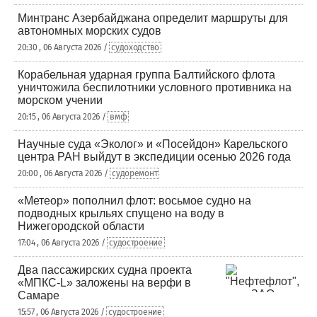
Минтранс Азербайджана определит маршруты для
автономных морских судов
20:30 , 06 Августа 2026 /
судоходство
Корабельная ударная группа Балтийского флота
уничтожила беспилотники условного противника на
морском учении
20:15 , 06 Августа 2026 /
вмф
Научные суда «Эколог» и «Посейдон» Карельского
центра РАН выйдут в экспедиции осенью 2026 года
20:00 , 06 Августа 2026 /
судоремонт
«Метеор» пополнил флот: восьмое судно на
подводных крыльях спущено на воду в
Нижегородской области
17:04 , 06 Августа 2026 /
судостроение
Два пассажирских судна проекта
«МПКС-L» заложены на верфи в
Самаре
15:57 , 06 Августа 2026 /
судостроение