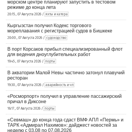
морском центре планируют запустить в тестовом
режиме до конца лета
20:15 , 07 Августа 2026 /
яхты и катера
Кыргызстан получил Кодекс торгового
мореплавания с регистрацией судов в Бишкеке
20:00 , 07 Августа 2026 /
судоходство
В порт Корсаков прибыл специализированный флот
для ведения дноуглубительных работ
19:45 , 07 Августа 2026 /
порты
В акватории Малой Невы частично затонул плавучий
ресторан
19:30 , 07 Августа 2026 /
аварийность и чп
«Росморпорт» получил в управление пассажирский
причал в Диксоне
16:17 , 07 Августа 2026 /
порты
«Севмаш» до конца года сдаст ВМФ АПЛ «Пермь» и
ТАРК «Адмирал Нахимов»: дайджест новостей за
неделю с 03.08 по 07.08.2026