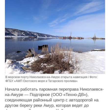
Журнал
Реклама
Конференции
Флот
Выставки и семинары
Галерея флота
Личности
Форум
Словарь
Отзывы
Все службы
В морском порту Николаевск-на-Амуре открыта навигация / Фото:
ФГБУ «АМП Охотского моря и Татарского пролива»
Начала работать паромная переправа Николаевск-
на-Амуре — Подгорное (ООО «Техно-ДВ»),
соединяющая районный центр с автодорогой на
другом берегу реки Амур, которая ведет до