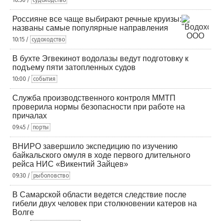
10:30 /
судоходство
Россияне все чаще выбирают речные круизы:
названы самые популярные направления
10:15 /
судоходство
В бухте Эгвекинот водолазы ведут подготовку к
подъему пяти затопленных судов
10:00 /
события
Служба производственного контроля ММТП
проверила нормы безопасности при работе на
причалах
09:45 /
порты
ВНИРО завершило экспедицию по изучению
байкальского омуля в ходе первого длительного
рейса НИС «Викентий Зайцев»
09:30 /
рыболовство
В Самарской области ведется следствие после
гибели двух человек при столкновении катеров на
Волге