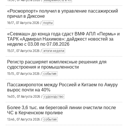
19:30 , 07 Августа 2026 /
аварийность и чп
«Росморпорт» получил в управление пассажирский
причал в Диксоне
16:17 , 07 Августа 2026 /
порты
«Севмаш» до конца года сдаст ВМФ АПЛ «Пермь» и
ТАРК «Адмирал Нахимов»: дайджест новостей за
неделю с 03.08 по 07.08.2026
15:37 , 07 Августа 2026 /
итоги недели
Регистр расширяет комплексные решения для
судостроения и промышленности
15:15 , 07 Августа 2026 /
события
Пассажиропоток между Россией и Китаем по Амуру
вырос почти на 40%
14:05 , 07 Августа 2026 /
судоходство
Более 3,6 тыс. км береговой линии очистили после
ЧС в Керченском проливе
13:46 , 07 Августа 2026 /
события