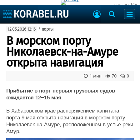
реклама 16+
Судостроение
12.05.2026 12:16
/
порты
Судоходство
Судоремонт
В морском порту
События
Пресс-релизы
Николаевск-на-Амуре
Порты
Рыболовство
открыта навигация
ВМФ
Образование
Яхты и катера
1 мин
70
0
Еще
Прибытие в порт первых грузовых судов
Судостроение
Торговая площадка
ожидается 12−15 мая.
Пульс
Доска объявлений
Новости
Продажа флота
В Хабаровском крае распоряжением капитана
Компании
Оборудование
порта 9 мая открыта навигация в морском порту
Репутация
Изделия
Николаевск-на-Амуре, расположенном в устье реки
Работа
Материалы
Амур.
Крюинг
Услуги