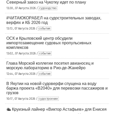
Северный завоз на Чукотку идет по плану
13:30 , 07 Августа 2026 /
судоходство
#ЧИТАЮКОРАБЕЛ на судостроительных заводах,
верфях и КБ 2026 год
13:13 , 07 Августа 2026 /
события
ОСК и Крыловский центр обсудили
импортозамещение судовых пропульсивных
комплексов
13:02 , 07 Августа 2026 /
события
Глава Морской коллегии посетил авианосец и
морскую лабораторию в Рио-де-Жанейро
12:44 , 07 Августа 2026 /
события
В Якутии на новой судоверфи спущена на воду
баржа проекта «В2040» для перевозки пассажиров и
грузов
10:17 , 07 Августа 2026 /
судостроение
🛳️ Круизный лайнер «Виктор Астафьев» для Енисея