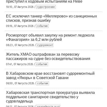
приступил к ходовым испытаниям на Неве
10:10 , 07 Августа 2026 /
судостроение
ЕС исключил танкер «Миллерово» из санкционных
списков, признав ошибку
09:16 , 07 Августа 2026 /
события
Росморпорт объявил закупку на ремонт ледокола
«Фанагория» за 6,2 млн рублей
08:23 , 07 Августа 2026 /
судоремонт
Житель ХМАО оштрафован за перевозку
пассажиров на судне без освидетельствования
07:41 , 07 Августа 2026 /
события
В Хабаровском крае восстановят судоремонтный
завод «Якорь» в Советской Гавани
06:50 , 07 Августа 2026 /
события
Хабаровская транспортная прокуратура выявила
поддельное санитарное свидетельство у
судовладельца
06:21 , 07 Августа 2026 /
аварийность и чп