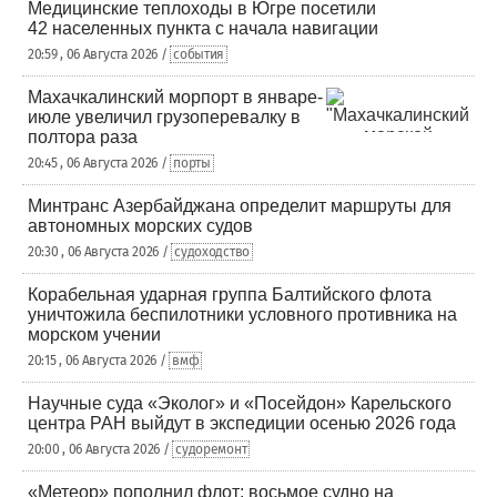
Медицинские теплоходы в Югре посетили
42 населенных пункта с начала навигации
20:59 , 06 Августа 2026 /
события
Махачкалинский морпорт в январе-
июле увеличил грузоперевалку в
полтора раза
20:45 , 06 Августа 2026 /
порты
Минтранс Азербайджана определит маршруты для
автономных морских судов
20:30 , 06 Августа 2026 /
судоходство
Корабельная ударная группа Балтийского флота
уничтожила беспилотники условного противника на
морском учении
20:15 , 06 Августа 2026 /
вмф
Научные суда «Эколог» и «Посейдон» Карельского
центра РАН выйдут в экспедиции осенью 2026 года
20:00 , 06 Августа 2026 /
судоремонт
«Метеор» пополнил флот: восьмое судно на