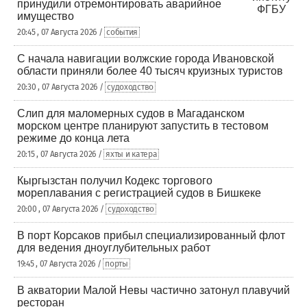
принудили отремонтировать аварийное
имущество
20:45 , 07 Августа 2026 /
события
С начала навигации волжские города Ивановской
области приняли более 40 тысяч круизных туристов
20:30 , 07 Августа 2026 /
судоходство
Слип для маломерных судов в Магаданском
морском центре планируют запустить в тестовом
режиме до конца лета
20:15 , 07 Августа 2026 /
яхты и катера
Кыргызстан получил Кодекс торгового
мореплавания с регистрацией судов в Бишкеке
20:00 , 07 Августа 2026 /
судоходство
В порт Корсаков прибыл специализированный флот
для ведения дноуглубительных работ
19:45 , 07 Августа 2026 /
порты
В акватории Малой Невы частично затонул плавучий
ресторан