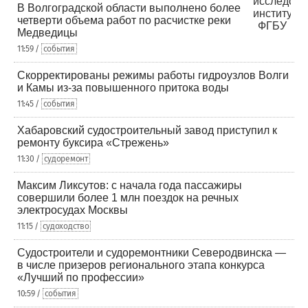
В Волгоградской области выполнено более
четверти объема работ по расчистке реки
Медведицы
11:59 /
события
Скорректированы режимы работы гидроузлов Волги
и Камы из-за повышенного притока воды
11:45 /
события
Хабаровский судостроительный завод приступил к
ремонту буксира «Стрежень»
11:30 /
судоремонт
Максим Ликсутов: с начала года пассажиры
совершили более 1 млн поездок на речных
электросудах Москвы
11:15 /
судоходство
Судостроители и судоремонтники Северодвинска —
в числе призеров регионального этапа конкурса
«Лучший по профессии»
10:59 /
события