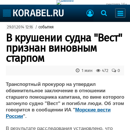
реклама 16+
Судостроение
29.01.2014 12:16
/
события
Судоходство
Судоремонт
В крушении судна "Вест"
События
Пресс-релизы
признан виновным
Порты
Рыболовство
старпом
ВМФ
Образование
Яхты и катера
1 мин
472
0
Еще
Транспортный прокурор на утвердил
Судостроение
Торговая площадка
обвинительное заключение в отношении
Пульс
Доска объявлений
старшего помощника капитана, по вине которого
Новости
Продажа флота
затонуло судно "Вест" и погибли люди. Об этом
Компании
Оборудование
говорится в сообщении ИА "
Морские вести
Репутация
Изделия
России
".
Работа
Материалы
Крюинг
Услуги
В результате расследования установлено, что