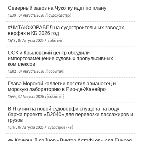
Северный завоз на Чукотку идет по плану
13:30 , 07 Августа 2026 /
судоходство
#ЧИТАЮКОРАБЕЛ на судостроительных заводах,
верфях и КБ 2026 год
13:13 , 07 Августа 2026 /
события
ОСК и Крыловский центр обсудили
импортозамещение судовых пропульсивных
комплексов
13:02 , 07 Августа 2026 /
события
Глава Морской коллегии посетил авианосец и
морскую лабораторию в Рио-де-Жанейро
12:44 , 07 Августа 2026 /
события
В Якутии на новой судоверфи спущена на воду
баржа проекта «В2040» для перевозки пассажиров и
грузов
10:17 , 07 Августа 2026 /
судостроение
🛳️ Круизный лайнер «Виктор Астафьев» для Енисея