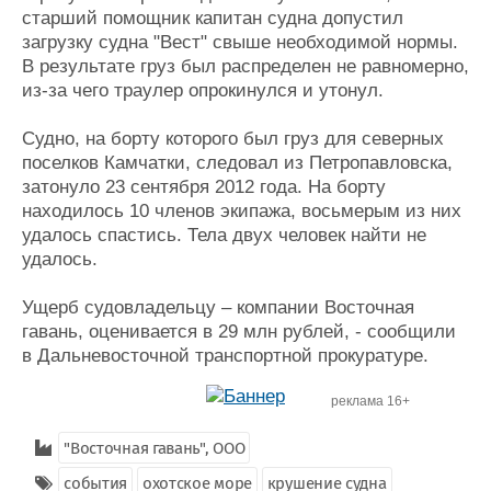
старший помощник капитан судна допустил
Журнал
загрузку судна "Вест" свыше необходимой нормы.
Реклама
В результате груз был распределен не равномерно,
из-за чего траулер опрокинулся и утонул.
Конференции
Флот
Судно, на борту которого был груз для северных
Выставки и семинары
Галерея флота
поселков Камчатки, следовал из Петропавловска,
Личности
Форум
затонуло 23 сентября 2012 года. На борту
Словарь
Отзывы
находилось 10 членов экипажа, восьмерым из них
Все службы
удалось спастись. Тела двух человек найти не
удалось.
Ущерб судовладельцу – компании Восточная
гавань, оценивается в 29 млн рублей, - сообщили
в Дальневосточной транспортной прокуратуре.
реклама 16+
"Восточная гавань", ООО
события
охотское море
крушение судна