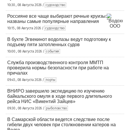
10:30 , 08 Августа 2026 /
судоходство
Россияне все чаще выбирают речные круизы:
названы самые популярные направления
10:15 , 08 Августа 2026 /
судоходство
В бухте Эгвекинот водолазы ведут подготовку к
подъему пяти затопленных судов
10:00 , 08 Августа 2026 /
события
Служба производственного контроля ММТП
проверила нормы безопасности при работе на
причалах
09:45 , 08 Августа 2026 /
порты
ВНИРО завершило экспедицию по изучению
байкальского омуля в ходе первого длительного
рейса НИС «Викентий Зайцев»
09:30 , 08 Августа 2026 /
рыболовство
В Самарской области ведется следствие после
гибели двух человек при столкновении катеров на
Волге