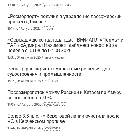
19:30 , 07 Августа 2026 /
аварийность и чп
«Росморпорт» получил в управление пассажирский
причал в Диксоне
16:17 , 07 Августа 2026 /
порты
«Севмаш» до конца года сдаст ВМФ АПЛ «Пермь» и
ТАРК «Адмирал Нахимов»: дайджест новостей за
неделю с 03.08 по 07.08.2026
15:37 , 07 Августа 2026 /
итоги недели
Регистр расширяет комплексные решения для
судостроения и промышленности
15:15 , 07 Августа 2026 /
события
Пассажиропоток между Россией и Китаем по Амуру
вырос почти на 40%
14:05 , 07 Августа 2026 /
судоходство
Более 3,6 тыс. км береговой линии очистили после
ЧС в Керченском проливе
13:46 , 07 Августа 2026 /
события