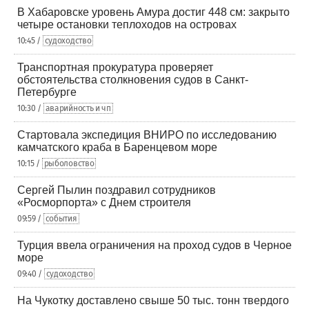
В Хабаровске уровень Амура достиг 448 см: закрыто
четыре остановки теплоходов на островах
10:45 /
судоходство
Транспортная прокуратура проверяет
обстоятельства столкновения судов в Санкт-
Петербурге
10:30 /
аварийность и чп
Стартовала экспедиция ВНИРО по исследованию
камчатского краба в Баренцевом море
10:15 /
рыболовство
Сергей Пылин поздравил сотрудников
«Росморпорта» с Днем строителя
09:59 /
события
Турция ввела ограничения на проход судов в Черное
море
09:40 /
судоходство
На Чукотку доставлено свыше 50 тыс. тонн твердого