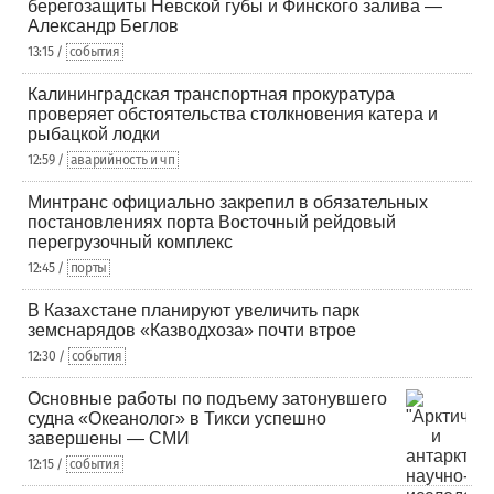
берегозащиты Невской губы и Финского залива —
Александр Беглов
13:15 /
события
Калининградская транспортная прокуратура
проверяет обстоятельства столкновения катера и
рыбацкой лодки
12:59 /
аварийность и чп
Минтранс официально закрепил в обязательных
постановлениях порта Восточный рейдовый
перегрузочный комплекс
12:45 /
порты
В Казахстане планируют увеличить парк
земснарядов «Казводхоза» почти втрое
12:30 /
события
Основные работы по подъему затонувшего
судна «Океанолог» в Тикси успешно
завершены — СМИ
12:15 /
события