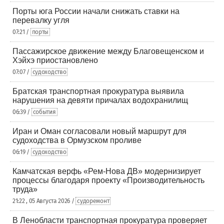
Порты юга России начали снижать ставки на
перевалку угля
07:21 /
порты
Пассажирское движение между Благовещенском и
Хэйхэ приостановлено
07:07 /
судоходство
Братская транспортная прокуратура выявила
нарушения на девяти причалах водохранилищ
06:39 /
события
Иран и Оман согласовали новый маршрут для
судоходства в Ормузском проливе
06:19 /
судоходство
Камчатская верфь «Рем-Нова ДВ» модернизирует
процессы благодаря проекту «Производительность
труда»
21:22 , 05 Августа 2026 /
судоремонт
В Ленобласти транспортная прокуратура проверяет