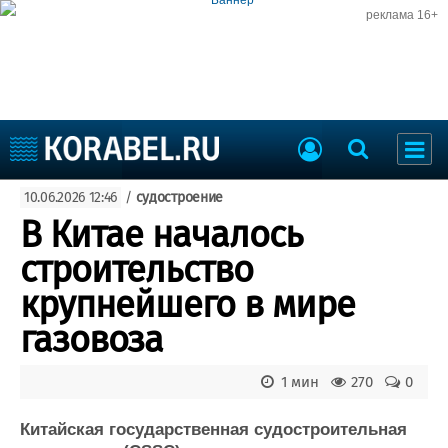
реклама 16+
Судостроение
10.06.2026 12:46
/
судостроение
Судоходство
Судоремонт
В Китае началось
События
Пресс-релизы
строительство
Порты
Рыболовство
крупнейшего в мире
ВМФ
Образование
газовоза
Яхты и катера
Еще
1 мин
270
0
Судостроение
Торговая площадка
Пульс
Доска объявлений
Китайская государственная судостроительная