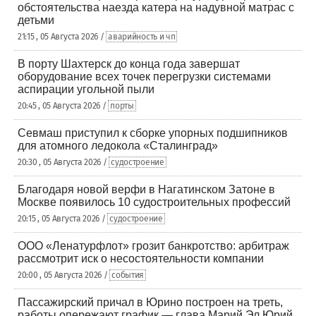
обстоятельства наезда катера на надувной матрас с
детьми
21:15 , 05 Августа 2026 /
аварийность и чп
В порту Шахтерск до конца года завершат
оборудование всех точек перегрузки системами
аспирации угольной пыли
20:45 , 05 Августа 2026 /
порты
Севмаш приступил к сборке упорных подшипников
для атомного ледокола «Сталинград»
20:30 , 05 Августа 2026 /
судостроение
Благодаря новой верфи в Нагатинском Затоне в
Москве появилось 10 судостроительных профессий
20:15 , 05 Августа 2026 /
судостроение
ООО «Ленатурфлот» грозит банкротство: арбитраж
рассмотрит иск о несостоятельности компании
20:00 , 05 Августа 2026 /
события
Пассажирский причал в Юрино построен на треть,
работы опережают график — глава Марий Эл Юрий