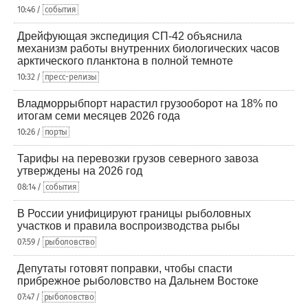
10:46 /
события
Дрейфующая экспедиция СП-42 объяснила
механизм работы внутренних биологических часов
арктического планктона в полной темноте
10:32 /
пресс-релизы
Владморрыбпорт нарастил грузооборот на 18% по
итогам семи месяцев 2026 года
10:26 /
порты
Тарифы на перевозки грузов северного завоза
утверждены на 2026 год
08:14 /
события
В России унифицируют границы рыболовных
участков и правила воспроизводства рыбы
07:59 /
рыболовство
Депутаты готовят поправки, чтобы спасти
прибрежное рыболовство на Дальнем Востоке
07:47 /
рыболовство