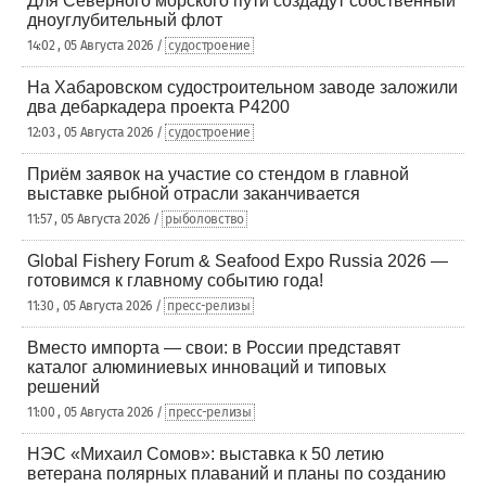
Для Северного морского пути создадут собственный
дноуглубительный флот
14:02 , 05 Августа 2026 /
судостроение
На Хабаровском судостроительном заводе заложили
два дебаркадера проекта Р4200
12:03 , 05 Августа 2026 /
судостроение
Приём заявок на участие со стендом в главной
выставке рыбной отрасли заканчивается
11:57 , 05 Августа 2026 /
рыболовство
Global Fishery Forum & Seafood Expo Russia 2026 —
готовимся к главному событию года!
11:30 , 05 Августа 2026 /
пресс-релизы
Вместо импорта — свои: в России представят
каталог алюминиевых инноваций и типовых
решений
11:00 , 05 Августа 2026 /
пресс-релизы
НЭС «Михаил Сомов»: выставка к 50 летию
ветерана полярных плаваний и планы по созданию