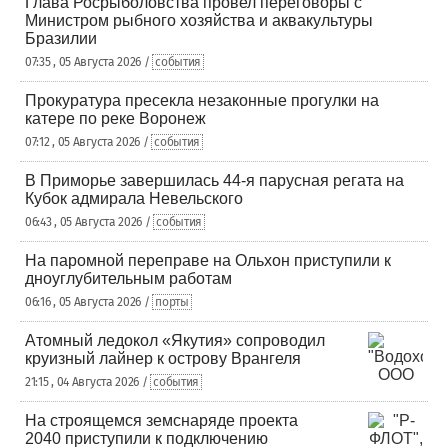
Глава Росрыболовства провел переговоры с
Министром рыбного хозяйства и аквакультуры
Бразилии
07:35 , 05 Августа 2026 /
события
Прокуратура пресекла незаконные прогулки на
катере по реке Воронеж
07:12 , 05 Августа 2026 /
события
В Приморье завершилась 44-я парусная регата на
Кубок адмирала Невельского
06:43 , 05 Августа 2026 /
события
На паромной переправе на Ольхон приступили к
дноуглубительным работам
06:16 , 05 Августа 2026 /
порты
Атомный ледокол «Якутия» сопроводил
круизный лайнер к острову Врангеля
21:15 , 04 Августа 2026 /
события
На строящемся земснаряде проекта
2040 приступили к подключению