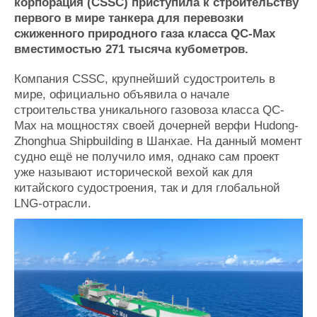
Новости
Продажа флота
корпорация (CSSC) приступила к строительству
первого в мире танкера для перевозки
Компании
Оборудование
сжиженного природного газа класса QC-Max
Репутация
Изделия
вместимостью 271 тысяча кубометров.
Работа
Материалы
Крюинг
Услуги
Компания CSSC, крупнейший судостроитель в
Журнал
мире, официально объявила о начале
Реклама
строительства уникального газовоза класса QC-
Max на мощностях своей дочерней верфи Hudong-
Zhonghua Shipbuilding в Шанхае. На данный момент
Конференции
Флот
судно ещё не получило имя, однако сам проект
Выставки и семинары
Галерея флота
уже называют исторической вехой как для
Личности
Форум
китайского судостроения, так и для глобальной
Словарь
Отзывы
LNG-отрасли.
Все службы