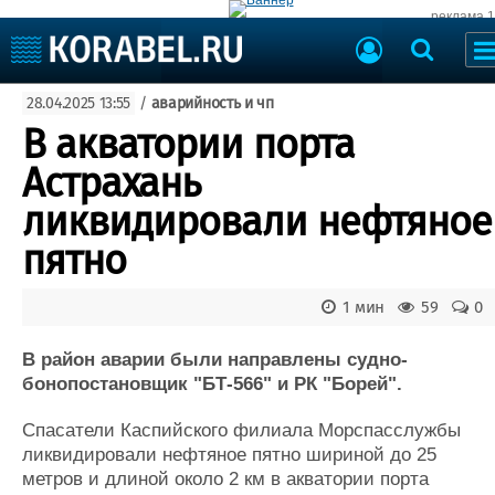
реклама 
Судостроение
28.04.2025 13:55
/
аварийность и чп
Судоходство
Судоремонт
В акватории порта
События
Пресс-релизы
Астрахань
Порты
Рыболовство
ликвидировали нефтяное
ВМФ
Образование
пятно
Яхты и катера
Еще
1 мин
59
0
Судостроение
Торговая площадка
Пульс
Доска объявлений
В район аварии были направлены судно-
Новости
Продажа флота
бонопостановщик "БТ-566" и РК "Борей".
Компании
Оборудование
Спасатели Каспийского филиала Морспасслужбы
Репутация
Изделия
ликвидировали нефтяное пятно шириной до 25
Работа
Материалы
метров и длиной около 2 км в акватории порта
Крюинг
Услуги