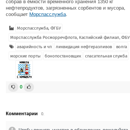
собрав в ёмкости временного хранения 1350 кг
нефтепродуктов, загрязненных сорбентов и мусора,
сообщает
Морспасслужба
.
Морспасслужба, ФГБУ
Морспасслужба Росморречфлота, Каспийский филиал, ФБУ
аварийность и чп
ликвидация нефтеразливов
волга
морские порты
бонопостановщик
спасательная служба
0
Комментарии
0.