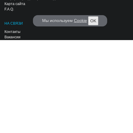
Карта сайта
F.A.Q.
Мы используем
Cookie
OK
НА СВЯЗИ
Контакты
Вакансии
РАССЫЛКА KORABEL.RU
Каждый день только самые важные и интересные новости