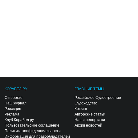
КОРАБЕЛ.РУ
ГЛАВНЫЕ ТЕМЫ
О проекте
Российское Судостроение
Наш журнал
Судоходство
Редакция
Крюинг
Реклама
Авторские статьи
Клуб Корабел.ру
Наши репортажи
Пользовательское соглашение
Архив новостей
Политика конфиденциальности
Информация для правообладателей