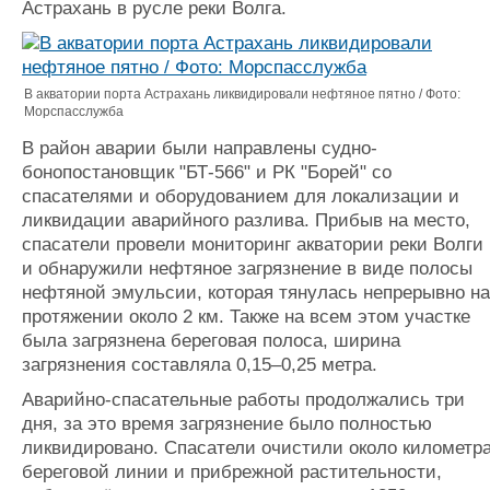
Астрахань в русле реки Волга.
Журнал
Реклама
В акватории порта Астрахань ликвидировали нефтяное пятно / Фото:
Конференции
Флот
Морспасслужба
Выставки и семинары
Галерея флота
В район аварии были направлены судно-
Личности
Форум
бонопостановщик "БТ-566" и РК "Борей" со
Словарь
Отзывы
спасателями и оборудованием для локализации и
Все службы
ликвидации аварийного разлива. Прибыв на место,
спасатели провели мониторинг акватории реки Волги
и обнаружили нефтяное загрязнение в виде полосы
нефтяной эмульсии, которая тянулась непрерывно на
протяжении около 2 км. Также на всем этом участке
была загрязнена береговая полоса, ширина
загрязнения составляла 0,15–0,25 метра.
Аварийно-спасательные работы продолжались три
дня, за это время загрязнение было полностью
ликвидировано. Спасатели очистили около километр
береговой линии и прибрежной растительности,