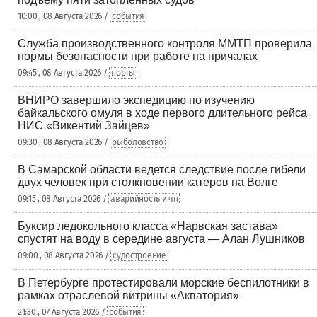
10:00 , 08 Августа 2026 /
события
Служба производственного контроля ММТП проверила
нормы безопасности при работе на причалах
09:45 , 08 Августа 2026 /
порты
ВНИРО завершило экспедицию по изучению
байкальского омуля в ходе первого длительного рейса
НИС «Викентий Зайцев»
09:30 , 08 Августа 2026 /
рыболовство
В Самарской области ведется следствие после гибели
двух человек при столкновении катеров на Волге
09:15 , 08 Августа 2026 /
аварийность и чп
Буксир ледокольного класса «Нарвская застава»
спустят на воду в середине августа — Алан Лушников
09:00 , 08 Августа 2026 /
судостроение
В Петербурге протестировали морские беспилотники в
рамках отраслевой витрины «Акватория»
21:30 , 07 Августа 2026 /
события