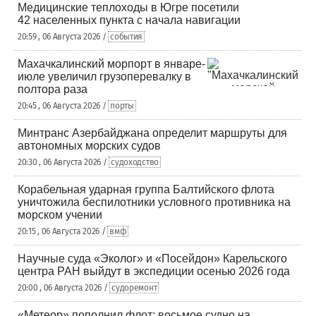
Медицинские теплоходы в Югре посетили
42 населенных пункта с начала навигации
20:59 , 06 Августа 2026 /
события
Махачкалинский морпорт в январе-
июле увеличил грузоперевалку в
полтора раза
20:45 , 06 Августа 2026 /
порты
Минтранс Азербайджана определит маршруты для
автономных морских судов
20:30 , 06 Августа 2026 /
судоходство
Корабельная ударная группа Балтийского флота
уничтожила беспилотники условного противника на
морском учении
20:15 , 06 Августа 2026 /
вмф
Научные суда «Эколог» и «Посейдон» Карельского
центра РАН выйдут в экспедиции осенью 2026 года
20:00 , 06 Августа 2026 /
судоремонт
«Метеор» пополнил флот: восьмое судно на