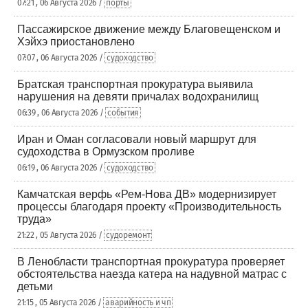
07:21 , 06 Августа 2026 /
порты
Пассажирское движение между Благовещенском и
Хэйхэ приостановлено
07:07 , 06 Августа 2026 /
судоходство
Братская транспортная прокуратура выявила
нарушения на девяти причалах водохранилищ
06:39 , 06 Августа 2026 /
события
Иран и Оман согласовали новый маршрут для
судоходства в Ормузском проливе
06:19 , 06 Августа 2026 /
судоходство
Камчатская верфь «Рем-Нова ДВ» модернизирует
процессы благодаря проекту «Производительность
труда»
21:22 , 05 Августа 2026 /
судоремонт
В Ленобласти транспортная прокуратура проверяет
обстоятельства наезда катера на надувной матрас с
детьми
21:15 , 05 Августа 2026 /
аварийность и чп