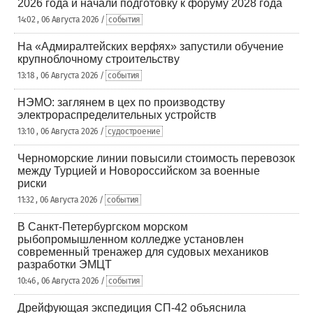
2026 года и начали подготовку к форуму 2028 года
14:02 , 06 Августа 2026 /
события
На «Адмиралтейских верфях» запустили обучение
крупноблочному строительству
13:18 , 06 Августа 2026 /
события
НЭМО: заглянем в цех по производству
электрораспределительных устройств
13:10 , 06 Августа 2026 /
судостроение
Черноморские линии повысили стоимость перевозок
между Турцией и Новороссийском за военные
риски
11:32 , 06 Августа 2026 /
события
В Санкт-Петербургском морском
рыбопромышленном колледже установлен
современный тренажер для судовых механиков
разработки ЭМЦТ
10:46 , 06 Августа 2026 /
события
Дрейфующая экспедиция СП-42 объяснила