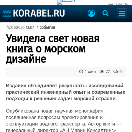
реклама 16+
Судостроение
17.06.2026 13:07
/
события
Судоходство
Судоремонт
Увидела свет новая
События
Пресс-релизы
книга о морском
Порты
Рыболовство
дизайне
ВМФ
Образование
Яхты и катера
1 мин
77
0
Еще
Издание объединяет результаты исследований,
Судостроение
Торговая площадка
практический инженерный опыт и современные
Пульс
Доска объявлений
подходы к решению задач морской отрасли.
Новости
Продажа флота
Компании
Оборудование
Опубликована новая научная монография,
Репутация
Изделия
посвященная вопросам проектирования и
Работа
Материалы
эксплуатации водного транспорта. Автор книги —
Крюинг
Услуги
генеральный директор «АН Марин Консалтинг»