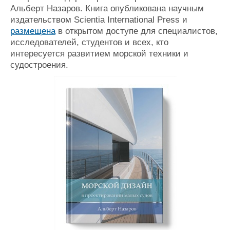
Альберт Назаров. Книга опубликована научным
Журнал
издательством Scientia International Press и
Реклама
размещена
в открытом доступе для специалистов,
исследователей, студентов и всех, кто
Конференции
Флот
интересуется развитием морской техники и
судостроения.
Выставки и семинары
Галерея флота
Личности
Форум
Словарь
Отзывы
Все службы