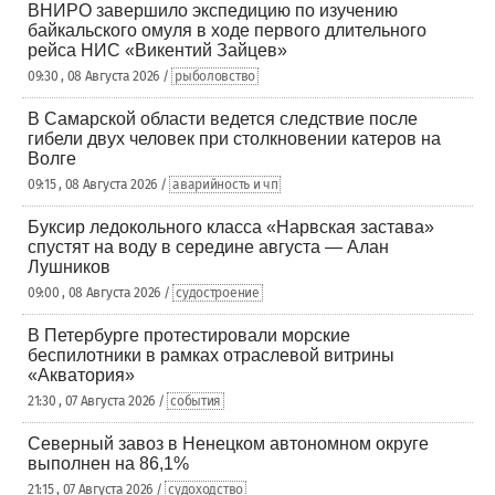
ВНИРО завершило экспедицию по изучению
байкальского омуля в ходе первого длительного
рейса НИС «Викентий Зайцев»
09:30 , 08 Августа 2026 /
рыболовство
В Самарской области ведется следствие после
гибели двух человек при столкновении катеров на
Волге
09:15 , 08 Августа 2026 /
аварийность и чп
Буксир ледокольного класса «Нарвская застава»
спустят на воду в середине августа — Алан
Лушников
09:00 , 08 Августа 2026 /
судостроение
В Петербурге протестировали морские
беспилотники в рамках отраслевой витрины
«Акватория»
21:30 , 07 Августа 2026 /
события
Северный завоз в Ненецком автономном округе
выполнен на 86,1%
21:15 , 07 Августа 2026 /
судоходство