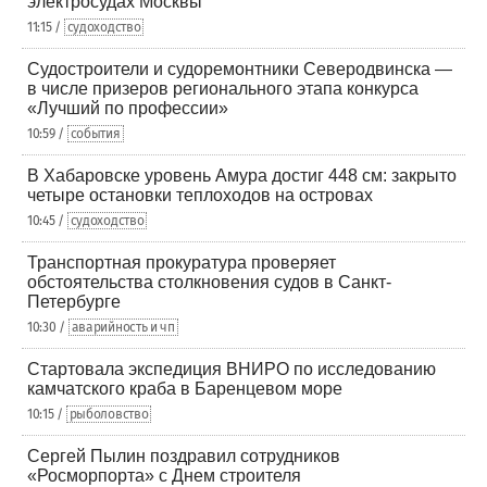
электросудах Москвы
11:15 /
судоходство
Судостроители и судоремонтники Северодвинска —
в числе призеров регионального этапа конкурса
«Лучший по профессии»
10:59 /
события
В Хабаровске уровень Амура достиг 448 см: закрыто
четыре остановки теплоходов на островах
10:45 /
судоходство
Транспортная прокуратура проверяет
обстоятельства столкновения судов в Санкт-
Петербурге
10:30 /
аварийность и чп
Стартовала экспедиция ВНИРО по исследованию
камчатского краба в Баренцевом море
10:15 /
рыболовство
Сергей Пылин поздравил сотрудников
«Росморпорта» с Днем строителя