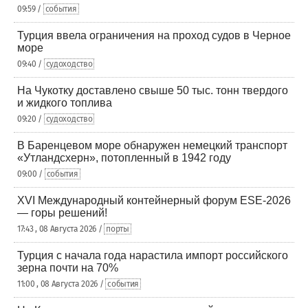
09:59 /
события
Турция ввела ограничения на проход судов в Черное
море
09:40 /
судоходство
На Чукотку доставлено свыше 50 тыс. тонн твердого
и жидкого топлива
09:20 /
судоходство
В Баренцевом море обнаружен немецкий транспорт
«Утландсхерн», потопленный в 1942 году
09:00 /
события
XVI Международный контейнерный форум ESE-2026
— горы решений!
17:43 , 08 Августа 2026 /
порты
Турция с начала года нарастила импорт российского
зерна почти на 70%
11:00 , 08 Августа 2026 /
события