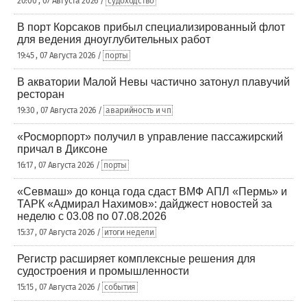
20:00 , 07 Августа 2026 /
судоходство
В порт Корсаков прибыл специализированный флот
для ведения дноуглубительных работ
19:45 , 07 Августа 2026 /
порты
В акватории Малой Невы частично затонул плавучий
ресторан
19:30 , 07 Августа 2026 /
аварийность и чп
«Росморпорт» получил в управление пассажирский
причал в Диксоне
16:17 , 07 Августа 2026 /
порты
«Севмаш» до конца года сдаст ВМФ АПЛ «Пермь» и
ТАРК «Адмирал Нахимов»: дайджест новостей за
неделю с 03.08 по 07.08.2026
15:37 , 07 Августа 2026 /
итоги недели
Регистр расширяет комплексные решения для
судостроения и промышленности
15:15 , 07 Августа 2026 /
события