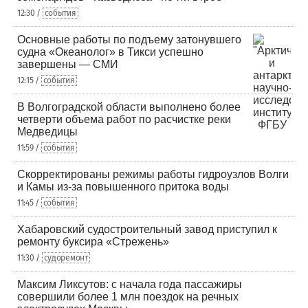
12:30 /
события
Основные работы по подъему затонувшего
судна «Океанолог» в Тикси успешно
завершены — СМИ
12:15 /
события
В Волгоградской области выполнено более
четверти объема работ по расчистке реки
Медведицы
11:59 /
события
Скорректированы режимы работы гидроузлов Волги
и Камы из-за повышенного притока воды
11:45 /
события
Хабаровский судостроительный завод приступил к
ремонту буксира «Стрежень»
11:30 /
судоремонт
Максим Ликсутов: с начала года пассажиры
совершили более 1 млн поездок на речных