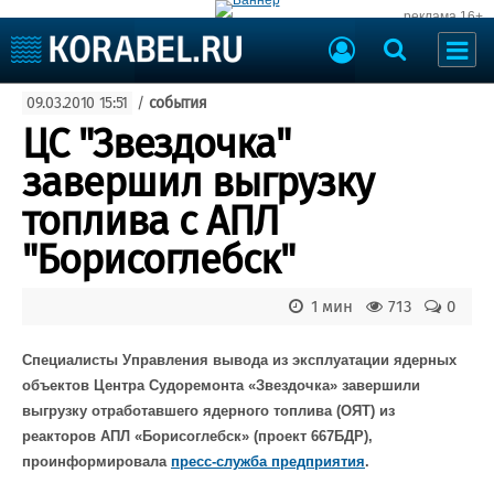
реклама 16+
Судостроение
09.03.2010 15:51
/
события
Судоходство
Судоремонт
ЦС "Звездочка"
События
Пресс-релизы
завершил выгрузку
Порты
Рыболовство
топлива с АПЛ
ВМФ
Образование
"Борисоглебск"
Яхты и катера
Еще
1 мин
713
0
Судостроение
Торговая площадка
Пульс
Доска объявлений
Специалисты Управления вывода из эксплуатации ядерных
Новости
Продажа флота
объектов Центра Судоремонта «Звездочка» завершили
Компании
Оборудование
выгрузку отработавшего ядерного топлива (ОЯТ) из
Репутация
Изделия
реакторов АПЛ «Борисоглебск» (проект 667БДР),
Работа
Материалы
проинформировала
пресс-служба предприятия
.
Крюинг
Услуги