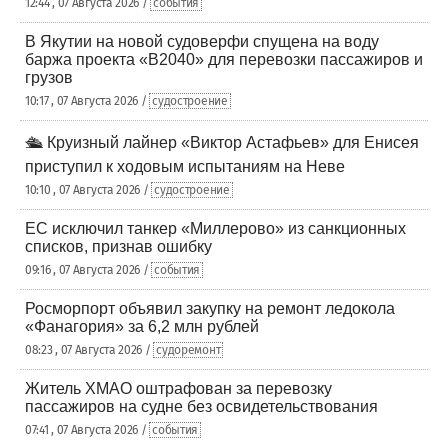
12:44 , 07 Августа 2026 /
события
В Якутии на новой судоверфи спущена на воду
баржа проекта «В2040» для перевозки пассажиров и
грузов
10:17 , 07 Августа 2026 /
судостроение
🛳️ Круизный лайнер «Виктор Астафьев» для Енисея
приступил к ходовым испытаниям на Неве
10:10 , 07 Августа 2026 /
судостроение
ЕС исключил танкер «Миллерово» из санкционных
списков, признав ошибку
09:16 , 07 Августа 2026 /
события
Росморпорт объявил закупку на ремонт ледокола
«Фанагория» за 6,2 млн рублей
08:23 , 07 Августа 2026 /
судоремонт
Житель ХМАО оштрафован за перевозку
пассажиров на судне без освидетельствования
07:41 , 07 Августа 2026 /
события