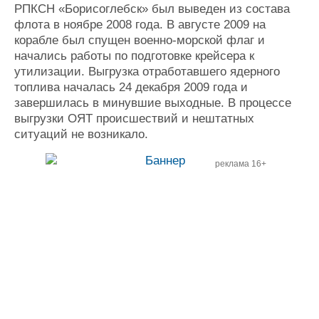
РПКСН «Борисоглебск» был выведен из состава
Журнал
флота в ноябре 2008 года. В августе 2009 на
Реклама
корабле был спущен военно-морской флаг и
начались работы по подготовке крейсера к
утилизации. Выгрузка отработавшего ядерного
Конференции
Флот
топлива началась 24 декабря 2009 года и
Выставки и семинары
Галерея флота
завершилась в минувшие выходные. В процессе
Личности
Форум
выгрузки ОЯТ происшествий и нештатных
Словарь
Отзывы
ситуаций не возникало.
Все службы
реклама 16+