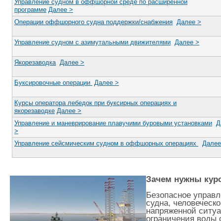
Управление судном в оффшорной среде по расширенной
Журнал
программе
Далее >
Реклама
Операции оффшорного судна поддержки/снабжения
Далее >
Управление судном с азимутальными движителями
Далее >
Якорезаводка
Далее >
Буксировочные операции
Далее >
Курсы оператора лебедок при буксирных операциях и
якорезаводке
Далее >
Управление и маневрирование плавучими буровыми установками
Д
>
Управление сейсмическим судном в оффшорных операциях
Далее
Зачем нужны кур
Безопасное управл
судна, человеческо
напряженной ситуа
ограничения воды 