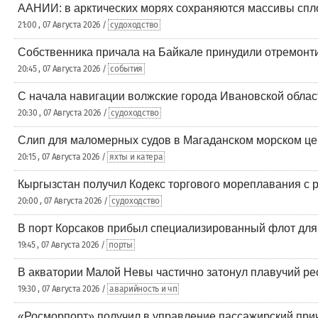
ААНИИ: в арктических морях сохраняются массивы спло
21:00 , 07 Августа 2026 /
судоходство
Собственника причала на Байкале принудили отремонт
20:45 , 07 Августа 2026 /
события
С начала навигации волжские города Ивановской облас
20:30 , 07 Августа 2026 /
судоходство
Слип для маломерных судов в Магаданском морском цен
20:15 , 07 Августа 2026 /
яхты и катера
Кыргызстан получил Кодекс торгового мореплавания с 
20:00 , 07 Августа 2026 /
судоходство
В порт Корсаков прибыл специализированный флот для
19:45 , 07 Августа 2026 /
порты
В акватории Малой Невы частично затонул плавучий ре
19:30 , 07 Августа 2026 /
аварийность и чп
«Росморпорт» получил в управление пассажирский при