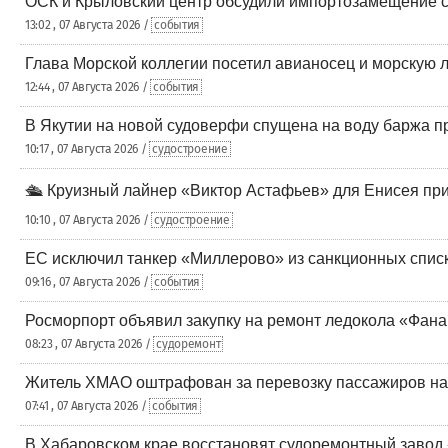
ОСК и Крыловский центр обсудили импортозамещение 
13:02 , 07 Августа 2026 /
события
Глава Морской коллегии посетил авианосец и морскую
12:44 , 07 Августа 2026 /
события
В Якутии на новой судоверфи спущена на воду баржа п
10:17 , 07 Августа 2026 /
судостроение
🛳️ Круизный лайнер «Виктор Астафьев» для Енисея пр
10:10 , 07 Августа 2026 /
судостроение
ЕС исключил танкер «Миллерово» из санкционных списк
09:16 , 07 Августа 2026 /
события
Росморпорт объявил закупку на ремонт ледокола «Фанаг
08:23 , 07 Августа 2026 /
судоремонт
Житель ХМАО оштрафован за перевозку пассажиров на 
07:41 , 07 Августа 2026 /
события
В Хабаровском крае восстановят судоремонтный завод 