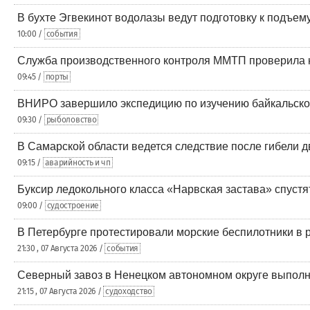
В бухте Эгвекинот водолазы ведут подготовку к подъем
10:00 /
события
Служба производственного контроля ММТП проверила н
09:45 /
порты
ВНИРО завершило экспедицию по изучению байкальског
09:30 /
рыболовство
В Самарской области ведется следствие после гибели д
09:15 /
аварийность и чп
Буксир ледокольного класса «Нарвская застава» спустя
09:00 /
судостроение
В Петербурге протестировали морские беспилотники в 
21:30 , 07 Августа 2026 /
события
Северный завоз в Ненецком автономном округе выполн
21:15 , 07 Августа 2026 /
судоходство