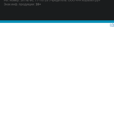
Рег. номер: ЭЛ № ФС 77-76728 Учредитель: ООО «РА Корабел.ру»
Знак инф. продукции:
16+
[ 