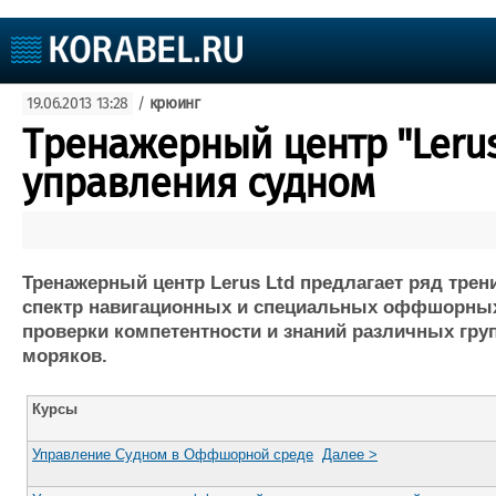
Судостроение
19.06.2013 13:28
/
крюинг
Судоходство
Судоремонт
Тренажерный центр "Lerus
События
Пресс-релизы
управления судном
Порты
Рыболовство
ВМФ
Образование
Яхты и катера
Еще
Тренажерный центр Lerus Ltd предлагает ряд тре
спектр навигационных и специальных оффшорных 
Судостроение
Торговая площадка
Конфере
проверки компетентности и знаний различных гру
моряков.
Пульс
Доска объявлений
Выставк
Новости
Продажа флота
Личност
Компании
Оборудование
Словарь
Курсы
Репутация
Изделия
Управление Судном в Оффшорной среде
Далее >
Работа
Материалы
Крюинг
Услуги