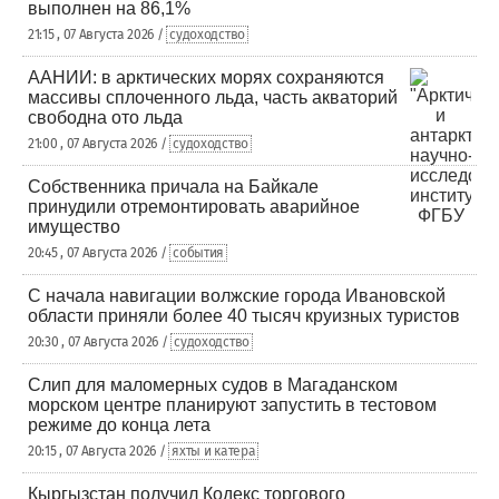
выполнен на 86,1%
21:15 , 07 Августа 2026 /
судоходство
ААНИИ: в арктических морях сохраняются
массивы сплоченного льда, часть акваторий
свободна ото льда
21:00 , 07 Августа 2026 /
судоходство
Собственника причала на Байкале
принудили отремонтировать аварийное
имущество
20:45 , 07 Августа 2026 /
события
С начала навигации волжские города Ивановской
области приняли более 40 тысяч круизных туристов
20:30 , 07 Августа 2026 /
судоходство
Слип для маломерных судов в Магаданском
морском центре планируют запустить в тестовом
режиме до конца лета
20:15 , 07 Августа 2026 /
яхты и катера
Кыргызстан получил Кодекс торгового