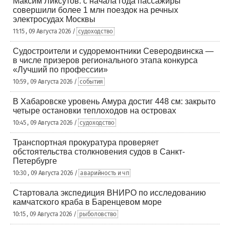
Максим Ликсутов: с начала года пассажиры
совершили более 1 млн поездок на речных
электросудах Москвы
11:15 , 09 Августа 2026 /
судоходство
Судостроители и судоремонтники Северодвинска —
в числе призеров регионального этапа конкурса
«Лучший по профессии»
10:59 , 09 Августа 2026 /
события
В Хабаровске уровень Амура достиг 448 см: закрыто
четыре остановки теплоходов на островах
10:45 , 09 Августа 2026 /
судоходство
Транспортная прокуратура проверяет
обстоятельства столкновения судов в Санкт-
Петербурге
10:30 , 09 Августа 2026 /
аварийность и чп
Стартовала экспедиция ВНИРО по исследованию
камчатского краба в Баренцевом море
10:15 , 09 Августа 2026 /
рыболовство