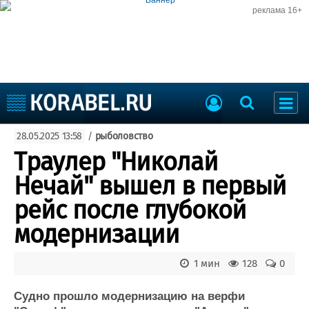
реклама 16+
Судостроение
28.05.2025 13:58
/
рыболовство
Судоходство
Судоремонт
Траулер "Николай
События
Пресс-релизы
Нечай" вышел в первый
Порты
Рыболовство
рейс после глубокой
ВМФ
Образование
модернизации
Яхты и катера
Еще
1 мин
128
0
Судостроение
Торговая площадка
Пульс
Доска объявлений
Судно прошло модернизацию на верфи