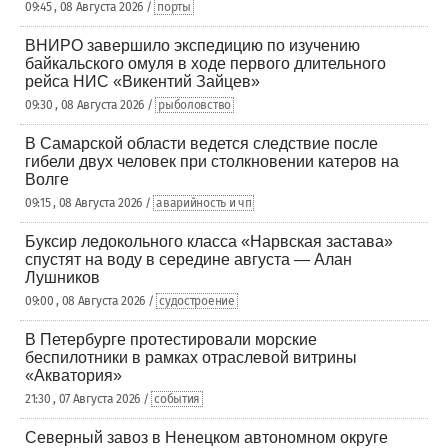
09:45 , 08 Августа 2026 /
порты
ВНИРО завершило экспедицию по изучению
байкальского омуля в ходе первого длительного
рейса НИС «Викентий Зайцев»
09:30 , 08 Августа 2026 /
рыболовство
В Самарской области ведется следствие после
гибели двух человек при столкновении катеров на
Волге
09:15 , 08 Августа 2026 /
аварийность и чп
Буксир ледокольного класса «Нарвская застава»
спустят на воду в середине августа — Алан
Лушников
09:00 , 08 Августа 2026 /
судостроение
В Петербурге протестировали морские
беспилотники в рамках отраслевой витрины
«Акватория»
21:30 , 07 Августа 2026 /
события
Северный завоз в Ненецком автономном округе