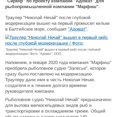
Новости
Продажа флота
"Сирмф" по проекту компании "Адомат" для
рыбопромышленной компании "Марфиш".
Компании
Оборудование
Репутация
Изделия
Траулер "Николай Нечай" после глубокой
Работа
Материалы
модернизации вышел на первый промысел кильки
Крюинг
Услуги
в Балтийское море, сообщает
"Адомат"
.
Журнал
Реклама
Траулер "Николай Нечай" вышел в первый рейс после глубокой
Конференции
Флот
модернизации / Фото: "Адомат", ООО
Выставки и семинары
Галерея флота
Напомним, в январе 2020 года компания "Марфиш"
Личности
Форум
приобрела рыболовное судно "Залесье", которое
Словарь
Отзывы
сразу было поставлено на модернизацию.
Все службы
Траулеру дали имя в честь Николая Нечая,
создателя и в течение долгого времени
руководителя компании.
Рыболовное судно "Николай Нечай" предназначено
для вылова мелкосельдевых видов рыб и
транспортировки в охлаждаемом трюме. Общий
объем наливных танков составляет 140