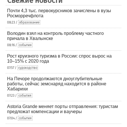
Свежие новости
Почти 4,3 тыс. первокурсников зачислены в вузы
Росморречфлота
08:23 /
образование
Володин взял на контроль проблему частного
причала в Хвалынске
08:16 /
события
Рост круизного туризма в России: спрос вырос на
10–15% с 2020 года
07:57 /
судоходство
На Печоре продолжаются дноуглубительные
работы, сейчас земснаряд находится в районе
Хабарихи
07:23 /
события
Astoria Grande меняет порты отправления: туристам
предложат компенсации и ваучеры
07:04 /
события