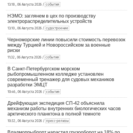
13:18 , 06 Августа 2026 /
события
НЭМО: заглянем в цех по производству
электрораспределительных устройств
13:10 , 06 Августа 2026 /
судостроение
Черноморские линии повысили стоимость перевозок
между Турцией и Новороссийском за военные
риски
11:32 , 06 Августа 2026 /
события
В Санкт-Петербургском морском
рыбопромышленном колледже установлен
современный тренажер для судовых механиков
разработки ЭМЦТ
10:46 , 06 Августа 2026 /
события
Дрейфующая экспедиция СП-42 объяснила
механизм работы внутренних биологических часов
арктического планктона в полной темноте
10:32 , 06 Августа 2026 /
пресс-релизы
Владморрыбпорт нарастил грузооборот на 18% по