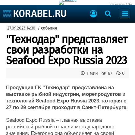
реклама 16+
Судостроение
27.09.2023 14:30
/
события
Судоходство
Судоремонт
"Технодар" представляет
События
Пресс-релизы
свои разработки на
Порты
Рыболовство
Seafood Expo Russia 2023
ВМФ
Образование
Яхты и катера
1 мин
87
0
Еще
Продукция ГК "Технодар" представлена на
Судостроение
Торговая площадка
выставке рыбной индустрии, морепродуктов и
Пульс
Доска объявлений
технологий Seafood Expo Russia 2023, которая c
Новости
Продажа флота
27 по 29 сентября проходит в Санкт-Петербурге.
Компании
Оборудование
Репутация
Изделия
Seafood Expo Russia – главная выставка
Работа
Материалы
российской рыбной отрасли международного
Крюинг
Услуги
значения. Ежегодно она объединяет на своей