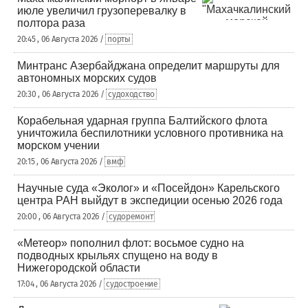
июле увеличил грузоперевалку в
полтора раза
20:45 , 06 Августа 2026 /
порты
Минтранс Азербайджана определит маршруты для
автономных морских судов
20:30 , 06 Августа 2026 /
судоходство
Корабельная ударная группа Балтийского флота
уничтожила беспилотники условного противника на
морском учении
20:15 , 06 Августа 2026 /
вмф
Научные суда «Эколог» и «Посейдон» Карельского
центра РАН выйдут в экспедиции осенью 2026 года
20:00 , 06 Августа 2026 /
судоремонт
«Метеор» пополнил флот: восьмое судно на
подводных крыльях спущено на воду в
Нижегородской области
17:04 , 06 Августа 2026 /
судостроение