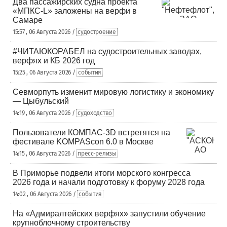
Два пассажирских судна проекта
«МПКС-L» заложены на верфи в
Самаре
15:57 , 06 Августа 2026 /
судостроение
#ЧИТАЮКОРАБЕЛ на судостроительных заводах,
верфях и КБ 2026 год
15:25 , 06 Августа 2026 /
события
Севморпуть изменит мировую логистику и экономику
— Цыбульский
14:19 , 06 Августа 2026 /
судоходство
Пользователи КОМПАС-3D встретятся на
фестивале KOMPAScon 6.0 в Москве
14:15 , 06 Августа 2026 /
пресс-релизы
В Приморье подвели итоги морского конгресса
2026 года и начали подготовку к форуму 2028 года
14:02 , 06 Августа 2026 /
события
На «Адмиралтейских верфях» запустили обучение
крупноблочному строительству