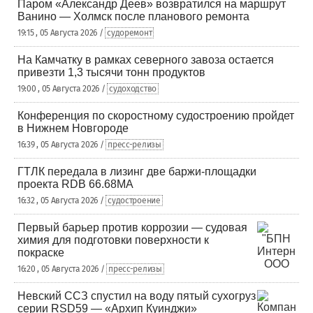
Паром «Александр Деев» возвратился на маршрут
Ванино — Холмск после планового ремонта
19:15 , 05 Августа 2026 /
судоремонт
На Камчатку в рамках северного завоза остается
привезти 1,3 тысячи тонн продуктов
19:00 , 05 Августа 2026 /
судоходство
Конференция по скоростному судостроению пройдет
в Нижнем Новгороде
16:39 , 05 Августа 2026 /
пресс-релизы
ГТЛК передала в лизинг две баржи-площадки
проекта RDB 66.68МА
16:32 , 05 Августа 2026 /
судостроение
Первый барьер против коррозии — судовая
химия для подготовки поверхности к
покраске
16:20 , 05 Августа 2026 /
пресс-релизы
Невский ССЗ спустил на воду пятый сухогруз
серии RSD59 — «Архип Куинджи»