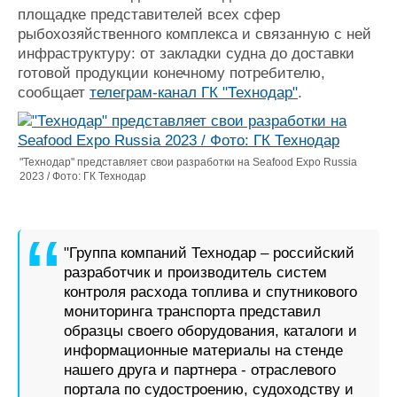
площадке представителей всех сфер
Журнал
рыбохозяйственного комплекса и связанную с ней
Реклама
инфраструктуру: от закладки судна до доставки
готовой продукции конечному потребителю,
Конференции
Флот
сообщает
телеграм-канал ГК "Технодар"
.
Выставки и семинары
Галерея флота
Личности
Форум
Словарь
Отзывы
"Технодар" представляет свои разработки на Seafood Expo Russia
Все службы
2023 / Фото: ГК Технодар
"Группа компаний Технодар – российский
разработчик и производитель систем
контроля расхода топлива и спутникового
мониторинга транспорта представил
образцы своего оборудования, каталоги и
информационные материалы на стенде
нашего друга и партнера - отраслевого
портала по судостроению, судоходству и