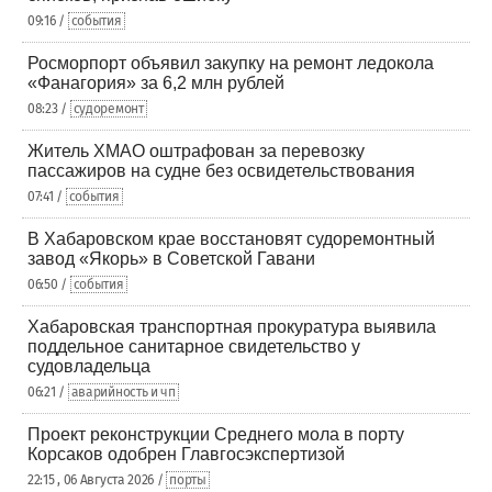
09:16 /
события
Росморпорт объявил закупку на ремонт ледокола
«Фанагория» за 6,2 млн рублей
08:23 /
судоремонт
Житель ХМАО оштрафован за перевозку
пассажиров на судне без освидетельствования
07:41 /
события
В Хабаровском крае восстановят судоремонтный
завод «Якорь» в Советской Гавани
06:50 /
события
Хабаровская транспортная прокуратура выявила
поддельное санитарное свидетельство у
судовладельца
06:21 /
аварийность и чп
Проект реконструкции Среднего мола в порту
Корсаков одобрен Главгосэкспертизой
22:15 , 06 Августа 2026 /
порты