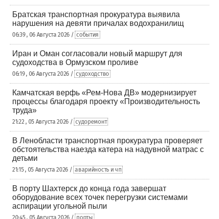
Братская транспортная прокуратура выявила
нарушения на девяти причалах водохранилищ
06:39 , 06 Августа 2026 /
события
Иран и Оман согласовали новый маршрут для
судоходства в Ормузском проливе
06:19 , 06 Августа 2026 /
судоходство
Камчатская верфь «Рем-Нова ДВ» модернизирует
процессы благодаря проекту «Производительность
труда»
21:22 , 05 Августа 2026 /
судоремонт
В Ленобласти транспортная прокуратура проверяет
обстоятельства наезда катера на надувной матрас с
детьми
21:15 , 05 Августа 2026 /
аварийность и чп
В порту Шахтерск до конца года завершат
оборудование всех точек перегрузки системами
аспирации угольной пыли
20:45 , 05 Августа 2026 /
порты