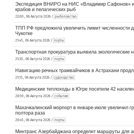
Экспедиция ВНИРО на НИС «Владимир Сафонов» и
крабов и пелагических рыб
22:00 , 06 Августа 2026 /
рыболовство
ТПП РФ предложила увеличить лимит численности д
Чукотке
21:45 , 06 Августа 2026 /
порты
Транспортная прокуратура выявила экологические 
21:30 , 06 Августа 2026 /
порты
Навигацию речных трамвайчиков в Астрахани продл
21:15 , 06 Августа 2026 /
судоходство
Медицинские теплоходы в Югре посетили 42 населен
20:59 , 06 Августа 2026 /
события
Махачкалинский морпорт в январе-июле увеличил гр
полтора раза
20:45 , 06 Августа 2026 /
порты
Минтранс Азербайджана определит маршруты для а