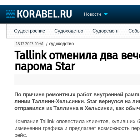
Новости
Судостроение
Судоходство
Судоремонт
События
Пре
Судостроение
Судоходство
Судоремонт
Собы
Судостроение
Торговая площадка
Конфере
18.12.2013 10:41
/
судоходство
Пульс
Доска объявлений
Выставк
Tallink отменила два ве
Новости
Продажа флота
Личност
Компании
Оборудование
Словарь
парома Star
Репутация
Изделия
Работа
Материалы
Крюинг
Услуги
Журнал
По причине ремонтных работ внутренней рамп
Реклама
линии Таллинн-Хельсинки. Star вернулся на лин
отправился из Таллинна в Хельсинки, как обычн
Компания Tallink оповестила клиентов, купивших 
изменении графика и предлагает возможность пе
рейс.