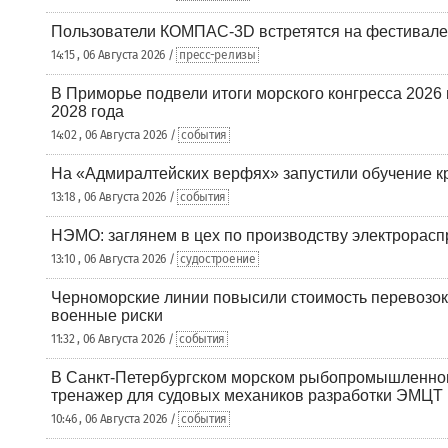
Пользователи КОМПАС-3D встретятся на фестивале
14:15 , 06 Августа 2026 /
пресс-релизы
В Приморье подвели итоги морского конгресса 2026 
2028 года
14:02 , 06 Августа 2026 /
события
На «Адмиралтейских верфях» запустили обучение к
13:18 , 06 Августа 2026 /
события
НЭМО: заглянем в цех по производству электрорасп
13:10 , 06 Августа 2026 /
судостроение
Черноморские линии повысили стоимость перевозок
военные риски
11:32 , 06 Августа 2026 /
события
В Санкт-Петербургском морском рыбопромышленно
тренажер для судовых механиков разработки ЭМЦТ
10:46 , 06 Августа 2026 /
события