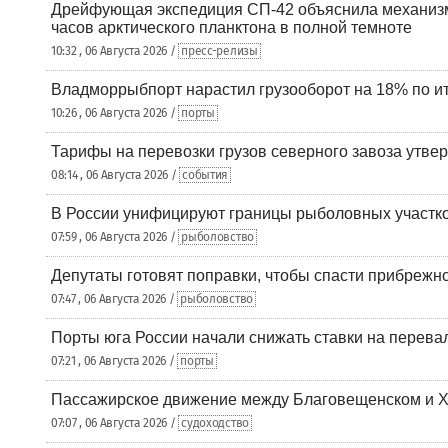
Дрейфующая экспедиция СП-42 объяснила механизм
часов арктического планктона в полной темноте
10:32 , 06 Августа 2026 /
пресс-релизы
Владморрыбпорт нарастил грузооборот на 18% по ит
10:26 , 06 Августа 2026 /
порты
Тарифы на перевозки грузов северного завоза утве
08:14 , 06 Августа 2026 /
события
В России унифицируют границы рыболовных участк
07:59 , 06 Августа 2026 /
рыболовство
Депутаты готовят поправки, чтобы спасти прибрежн
07:47 , 06 Августа 2026 /
рыболовство
Порты юга России начали снижать ставки на перевал
07:21 , 06 Августа 2026 /
порты
Пассажирское движение между Благовещенском и Х
07:07 , 06 Августа 2026 /
судоходство