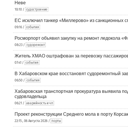
Неве
10:10 /
судостроение
ЕС исключил танкер «Миллерово» из санкционных с
09:16 /
события
Росморпорт объявил закупку на ремонт ледокола «Ф
08:23 /
судоремонт
Житель ХМАО оштрафован за перевозку пассажиров 
07:41 /
события
В Хабаровском крае восстановят судоремонтный за
06:50 /
события
Хабаровская транспортная прокуратура выявила по
судовладельца
06:21 /
аварийность и чп
Проект реконструкции Среднего мола в порту Корса
22:15 , 06 Августа 2026 /
порты