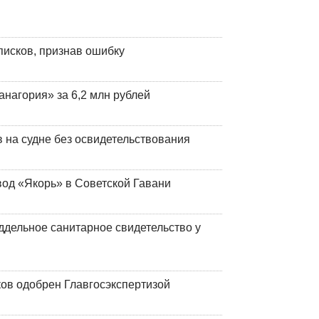
писков, признав ошибку
анагория» за 6,2 млн рублей
на судне без освидетельствования
вод «Якорь» в Советской Гавани
ддельное санитарное свидетельство у
ков одобрен Главгосэкспертизой