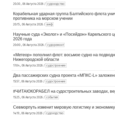
20:30 , 06 Августа 2026 /
судоходство
Корабельная ударная группа Балтийского флота уни
противника на морском учении
20:15 , 06 Августа 2026 /
вмф
Научные суда «Эколог» и «Посейдон» Карельского 
2026 года
20:00 , 06 Августа 2026 /
судоремонт
«Метеор» пополнил флот: восьмое судно на подводн
Нижегородской области
17:04 , 06 Августа 2026 /
судостроение
Два пассажирских судна проекта «МПКС-L» заложе
15:57 , 06 Августа 2026 /
судостроение
#ЧИТАЮКОРАБЕЛ на судостроительных заводах, вер
15:25 , 06 Августа 2026 /
события
Севморпуть изменит мировую логистику и экономик
14:19 , 06 Августа 2026 /
судоходство