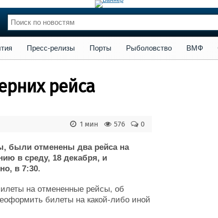
сс-релизы
Порты
Рыболовство
ВМФ
Образование
Яхт
тия
Пресс-релизы
Порты
Рыболовство
ВМФ
нции
Флот
и и семинары
Галерея флота
черних рейса
и
Форум
Отзывы
Все службы
1 мин
576
0
ы, были отменены два рейса на
ию в среду, 18 декабря, и
о, в 7:30.
билеты на отмененные рейсы, об
реоформить билеты на какой-либо иной