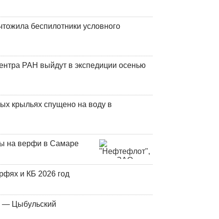
чтожила беспилотники условного
центра РАН выйдут в экспедиции осенью
ых крыльях спущено на воду в
ны на верфи в Самаре
фях и КБ 2026 год
у — Цыбульский