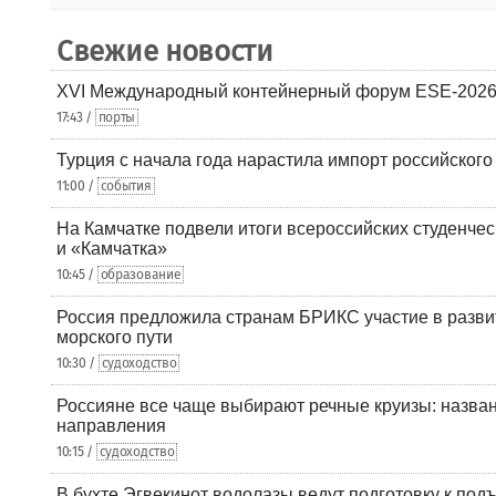
Свежие новости
XVI Международный контейнерный форум ESE-2026
17:43 /
порты
Турция с начала года нарастила импорт российского
11:00 /
события
На Камчатке подвели итоги всероссийских студенче
и «Камчатка»
10:45 /
образование
Россия предложила странам БРИКС участие в разв
морского пути
10:30 /
судоходство
Россияне все чаще выбирают речные круизы: назв
направления
10:15 /
судоходство
В бухте Эгвекинот водолазы ведут подготовку к под