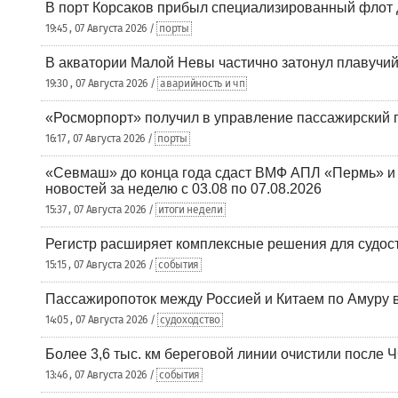
В порт Корсаков прибыл специализированный флот 
19:45 , 07 Августа 2026 /
порты
В акватории Малой Невы частично затонул плавучий
19:30 , 07 Августа 2026 /
аварийность и чп
«Росморпорт» получил в управление пассажирский 
16:17 , 07 Августа 2026 /
порты
«Севмаш» до конца года сдаст ВМФ АПЛ «Пермь» и
новостей за неделю с 03.08 по 07.08.2026
15:37 , 07 Августа 2026 /
итоги недели
Регистр расширяет комплексные решения для судо
15:15 , 07 Августа 2026 /
события
Пассажиропоток между Россией и Китаем по Амуру 
14:05 , 07 Августа 2026 /
судоходство
Более 3,6 тыс. км береговой линии очистили после 
13:46 , 07 Августа 2026 /
события