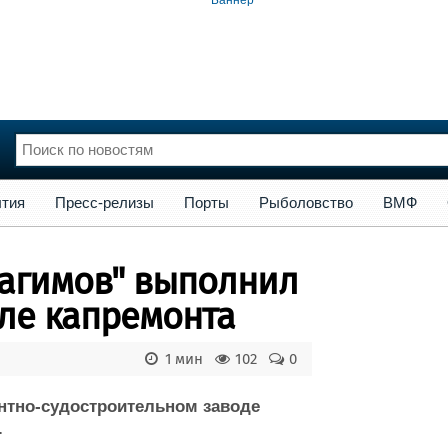
сс-релизы
Порты
Рыболовство
ВМФ
Образование
Яхт
тия
Пресс-релизы
Порты
Рыболовство
ВМФ
нции
Флот
и и семинары
Галерея флота
Рагимов" выполнил
и
Форум
Отзывы
сле капремонта
Все службы
1 мин
102
0
нтно-судостроительном заводе
.