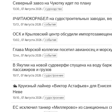
Северный завоз на Чукотку идет по плану
13:30 , 07 Августа 2026 /
судоходство
#ЧИТАЮКОРАБЕЛ на судостроительных заводах, вер
13:13 , 07 Августа 2026 /
события
ОСК и Крыловский центр обсудили импортозамещен
13:02 , 07 Августа 2026 /
события
Глава Морской коллегии посетил авианосец и морс
12:44 , 07 Августа 2026 /
события
В Якутии на новой судоверфи спущена на воду барж
пассажиров и грузов
10:17 , 07 Августа 2026 /
судостроение
🛳️ Круизный лайнер «Виктор Астафьев» для Енисея
Неве
10:10 , 07 Августа 2026 /
судостроение
ЕС исключил танкер «Миллерово» из санкционных с