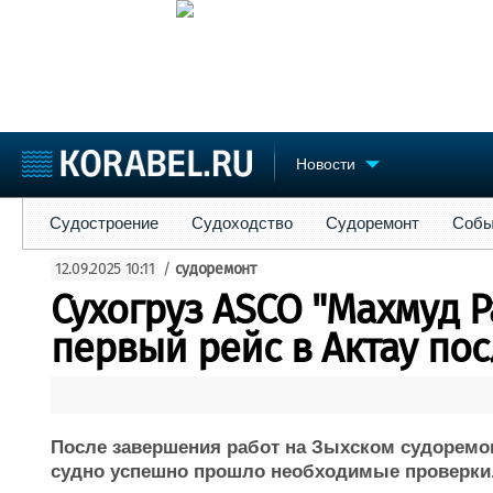
Новости
Судостроение
Судоходство
Судоремонт
События
Пре
Судостроение
Судоходство
Судоремонт
Собы
Судостроение
Торговая площадка
Конфере
12.09.2025 10:11
/
судоремонт
Пульс
Доска объявлений
Выставк
Сухогруз ASCO "Махмуд 
Новости
Продажа флота
Личност
Компании
Оборудование
Словарь
первый рейс в Актау по
Репутация
Изделия
Работа
Материалы
Крюинг
Услуги
Журнал
После завершения работ на Зыхском судоремо
Реклама
судно успешно прошло необходимые проверки