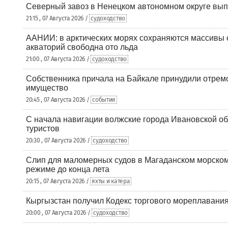
Северный завоз в Ненецком автономном округе вып
21:15 , 07 Августа 2026 /
судоходство
ААНИИ: в арктических морях сохраняются массивы с
акваторий свободна ото льда
21:00 , 07 Августа 2026 /
судоходство
Собственника причала на Байкале принудили отрем
имущество
20:45 , 07 Августа 2026 /
события
С начала навигации волжские города Ивановской об
туристов
20:30 , 07 Августа 2026 /
судоходство
Слип для маломерных судов в Магаданском морском 
режиме до конца лета
20:15 , 07 Августа 2026 /
яхты и катера
Кыргызстан получил Кодекс торгового мореплавания
20:00 , 07 Августа 2026 /
судоходство