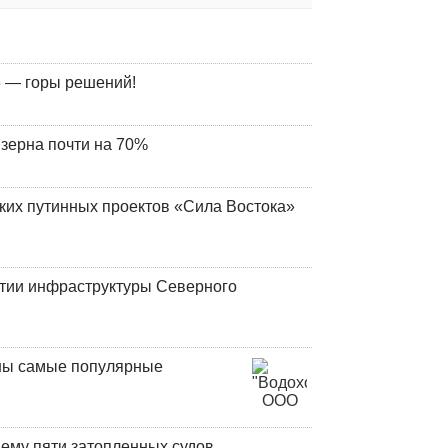
 — горы решений!
 зерна почти на 70%
ских путинных проектов «Сила Востока»
итии инфраструктуры Северного
аны самые популярные
ъему пяти затопленных судов