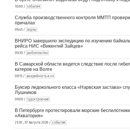
10:00 /
события
Служба производственного контроля ММТП провери
причалах
09:45 /
порты
ВНИРО завершило экспедицию по изучению байкальс
рейса НИС «Викентий Зайцев»
09:30 /
рыболовство
В Самарской области ведется следствие после гибел
катеров на Волге
09:15 /
аварийность и чп
Буксир ледокольного класса «Нарвская застава» спу
Лушников
09:00 /
судостроение
В Петербурге протестировали морские беспилотники
«Акватория»
21:30 , 07 Августа 2026 /
события