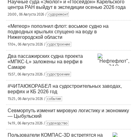
Научные суда «Эколог» и «Посейдон» Карельского
центра РАН выйдут в экспедиции осенью 2026 года
20:00 , 06 Августа 2026 /
судоремонт
«Метеор» пополнил флот: восьмое судно на
подводных крыльях спущено на воду в
Нижегородской области
17:04 , 06 Августа 2026 /
судостроение
Два пассажирских судна проекта
«МПКС-L» заложены на верфи в
Самаре
15:57 , 06 Августа 2026 /
судостроение
#ЧИТАЮКОРАБЕЛ на судостроительных заводах,
верфях и КБ 2026 год
15:25 , 06 Августа 2026 /
события
Севморпуть изменит мировую логистику и экономику
— Цыбульский
14:19 , 06 Августа 2026 /
судоходство
Пользователи КОМПАС-3D встретятся на