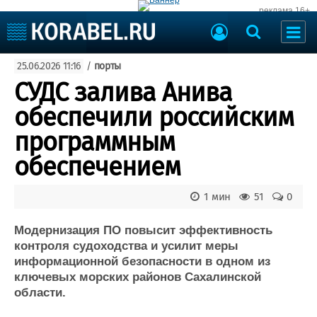
реклама 16+
Судостроение
25.06.2026 11:16
/
порты
Судоходство
Судоремонт
СУДС залива Анива
События
Пресс-релизы
обеспечили российским
Порты
Рыболовство
программным
ВМФ
Образование
обеспечением
Яхты и катера
Еще
1 мин
51
0
Судостроение
Торговая площадка
Пульс
Доска объявлений
Модернизация ПО повысит эффективность
Новости
Продажа флота
контроля судоходства и усилит меры
информационной безопасности в одном из
Компании
Оборудование
ключевых морских районов Сахалинской
Репутация
Изделия
области.
Работа
Материалы
Крюинг
Услуги