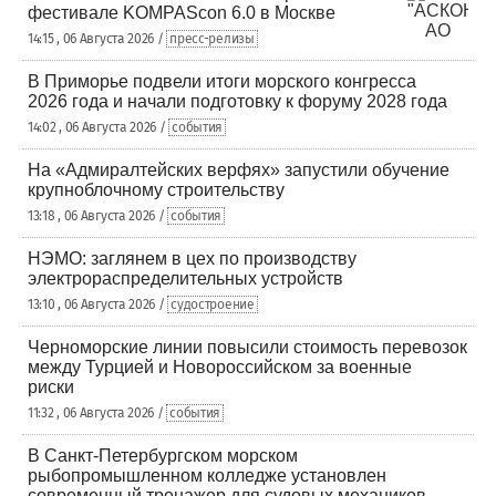
фестивале KOMPAScon 6.0 в Москве
14:15 , 06 Августа 2026 /
пресс-релизы
В Приморье подвели итоги морского конгресса
2026 года и начали подготовку к форуму 2028 года
14:02 , 06 Августа 2026 /
события
На «Адмиралтейских верфях» запустили обучение
крупноблочному строительству
13:18 , 06 Августа 2026 /
события
НЭМО: заглянем в цех по производству
электрораспределительных устройств
13:10 , 06 Августа 2026 /
судостроение
Черноморские линии повысили стоимость перевозок
между Турцией и Новороссийском за военные
риски
11:32 , 06 Августа 2026 /
события
В Санкт-Петербургском морском
рыбопромышленном колледже установлен
современный тренажер для судовых механиков