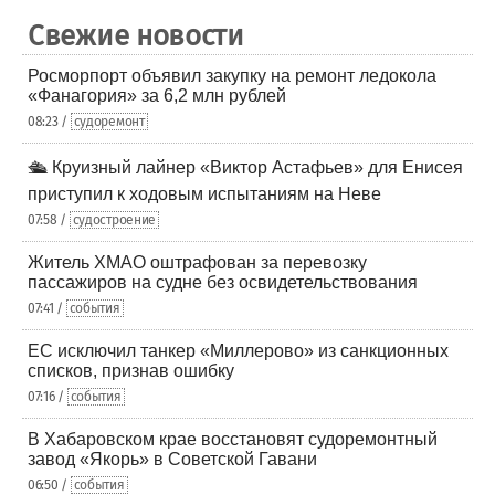
Свежие новости
Росморпорт объявил закупку на ремонт ледокола
«Фанагория» за 6,2 млн рублей
08:23 /
судоремонт
🛳️ Круизный лайнер «Виктор Астафьев» для Енисея
приступил к ходовым испытаниям на Неве
07:58 /
судостроение
Житель ХМАО оштрафован за перевозку
пассажиров на судне без освидетельствования
07:41 /
события
ЕС исключил танкер «Миллерово» из санкционных
списков, признав ошибку
07:16 /
события
В Хабаровском крае восстановят судоремонтный
завод «Якорь» в Советской Гавани
06:50 /
события