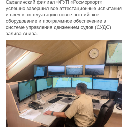
Сахалинский филиал ФГУП «Росморпорт»
Журнал
успешно завершил все аттестационные испытания
Реклама
и ввел в эксплуатацию новое российское
оборудование и программное обеспечение в
системе управления движением судов (СУДС)
Конференции
Флот
залива Анива.
Выставки и семинары
Галерея флота
Личности
Форум
Словарь
Отзывы
Все службы