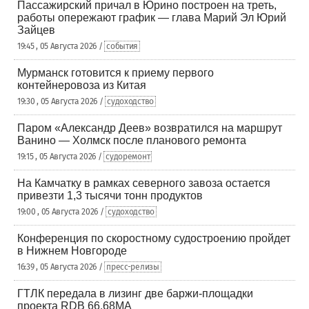
Пассажирский причал в Юрино построен на треть,
работы опережают график — глава Марий Эл Юрий
Зайцев
19:45 , 05 Августа 2026 /
события
Мурманск готовится к приему первого
контейнеровоза из Китая
19:30 , 05 Августа 2026 /
судоходство
Паром «Александр Деев» возвратился на маршрут
Ванино — Холмск после планового ремонта
19:15 , 05 Августа 2026 /
судоремонт
На Камчатку в рамках северного завоза остается
привезти 1,3 тысячи тонн продуктов
19:00 , 05 Августа 2026 /
судоходство
Конференция по скоростному судостроению пройдет
в Нижнем Новгороде
16:39 , 05 Августа 2026 /
пресс-релизы
ГТЛК передала в лизинг две баржи-площадки
проекта RDB 66.68МА