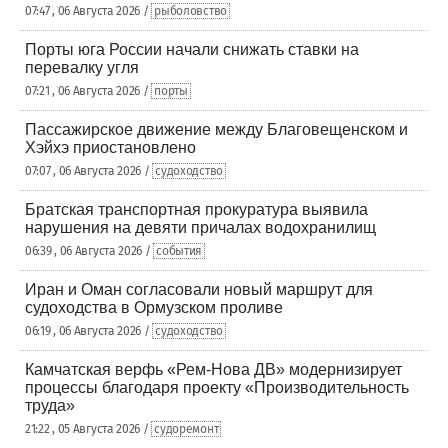
07:47 , 06 Августа 2026 /
рыболовство
Порты юга России начали снижать ставки на
перевалку угля
07:21 , 06 Августа 2026 /
порты
Пассажирское движение между Благовещенском и
Хэйхэ приостановлено
07:07 , 06 Августа 2026 /
судоходство
Братская транспортная прокуратура выявила
нарушения на девяти причалах водохранилищ
06:39 , 06 Августа 2026 /
события
Иран и Оман согласовали новый маршрут для
судоходства в Ормузском проливе
06:19 , 06 Августа 2026 /
судоходство
Камчатская верфь «Рем-Нова ДВ» модернизирует
процессы благодаря проекту «Производительность
труда»
21:22 , 05 Августа 2026 /
судоремонт