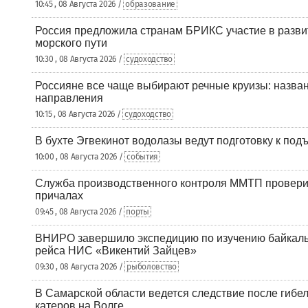
10:45 , 08 Августа 2026 /
образование
Россия предложила странам БРИКС участие в разв
морского пути
10:30 , 08 Августа 2026 /
судоходство
Россияне все чаще выбирают речные круизы: назв
направления
10:15 , 08 Августа 2026 /
судоходство
В бухте Эгвекинот водолазы ведут подготовку к под
10:00 , 08 Августа 2026 /
события
Служба производственного контроля ММТП провери
причалах
09:45 , 08 Августа 2026 /
порты
ВНИРО завершило экспедицию по изучению байкальс
рейса НИС «Викентий Зайцев»
09:30 , 08 Августа 2026 /
рыболовство
В Самарской области ведется следствие после гибел
катеров на Волге