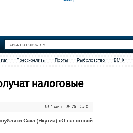
сс-релизы
Порты
Рыболовство
ВМФ
Образование
Яхт
тия
Пресс-релизы
Порты
Рыболовство
ВМФ
нции
Флот
и и семинары
Галерея флота
олучат налоговые
и
Форум
Отзывы
Все службы
1 мин
75
0
спублики Саха (Якутия) «О налоговой