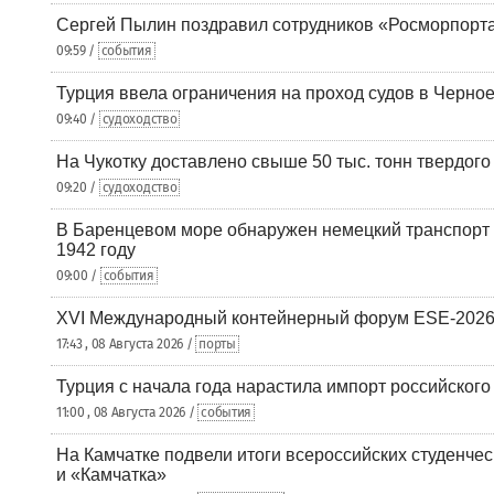
Сергей Пылин поздравил сотрудников «Росморпорта
09:59 /
события
Турция ввела ограничения на проход судов в Черно
09:40 /
судоходство
На Чукотку доставлено свыше 50 тыс. тонн твердого
09:20 /
судоходство
В Баренцевом море обнаружен немецкий транспорт 
1942 году
09:00 /
события
XVI Международный контейнерный форум ESE-2026
17:43 , 08 Августа 2026 /
порты
Турция с начала года нарастила импорт российского
11:00 , 08 Августа 2026 /
события
На Камчатке подвели итоги всероссийских студенче
и «Камчатка»