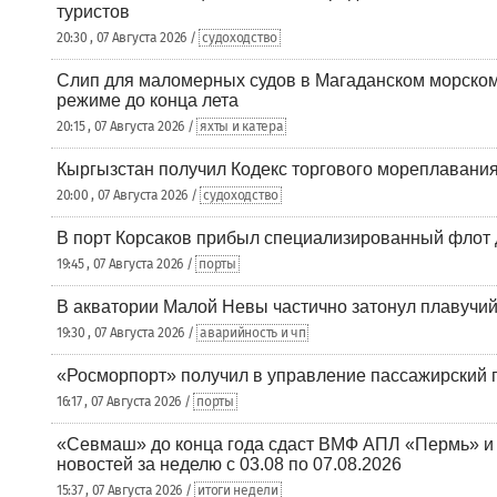
туристов
20:30 , 07 Августа 2026 /
судоходство
Слип для маломерных судов в Магаданском морском 
режиме до конца лета
20:15 , 07 Августа 2026 /
яхты и катера
Кыргызстан получил Кодекс торгового мореплавания
20:00 , 07 Августа 2026 /
судоходство
В порт Корсаков прибыл специализированный флот 
19:45 , 07 Августа 2026 /
порты
В акватории Малой Невы частично затонул плавучий
19:30 , 07 Августа 2026 /
аварийность и чп
«Росморпорт» получил в управление пассажирский 
16:17 , 07 Августа 2026 /
порты
«Севмаш» до конца года сдаст ВМФ АПЛ «Пермь» и
новостей за неделю с 03.08 по 07.08.2026
15:37 , 07 Августа 2026 /
итоги недели