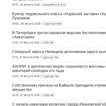
09:15 , 08 Августа 2026 /
аварийность и чп
Буксир ледокольного класса «Нарвская застава» спу
Лушников
09:00 , 08 Августа 2026 /
судостроение
В Петербурге протестировали морские беспилотники
«Акватория»
21:30 , 07 Августа 2026 /
события
Северный завоз в Ненецком автономном округе вып
21:15 , 07 Августа 2026 /
судоходство
ААНИИ: в арктических морях сохраняются массивы с
акваторий свободна ото льда
21:00 , 07 Августа 2026 /
судоходство
Собственника причала на Байкале принудили отрем
имущество
20:45 , 07 Августа 2026 /
события
С начала навигации волжские города Ивановской об