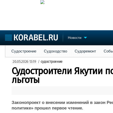
Новости
Судостроение
Судоходство
Судоремонт
События
Пре
Судостроение
Судоходство
Судоремонт
Собы
Судостроение
Торговая площадка
Конфере
20.05.2026 13:19
/
судостроение
Пульс
Доска объявлений
Выставк
Судостроители Якутии п
Новости
Продажа флота
Личност
Компании
Оборудование
Словарь
льготы
Репутация
Изделия
Работа
Материалы
Крюинг
Услуги
Журнал
Законопроект о внесении изменений в закон Ре
Реклама
политике» прошел первое чтение.