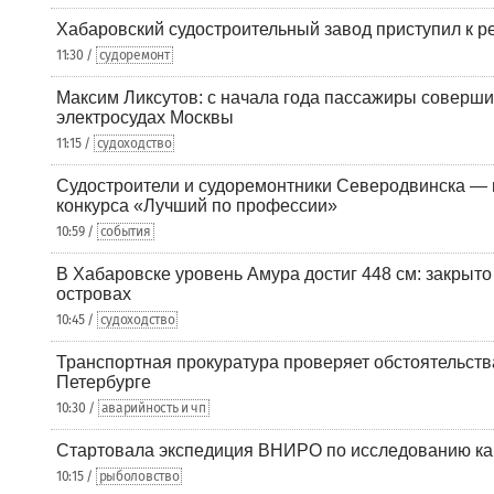
Хабаровский судостроительный завод приступил к р
11:30 /
судоремонт
Максим Ликсутов: с начала года пассажиры соверши
электросудах Москвы
11:15 /
судоходство
Судостроители и судоремонтники Северодвинска — в
конкурса «Лучший по профессии»
10:59 /
события
В Хабаровске уровень Амура достиг 448 см: закрыто
островах
10:45 /
судоходство
Транспортная прокуратура проверяет обстоятельства
Петербурге
10:30 /
аварийность и чп
Стартовала экспедиция ВНИРО по исследованию ка
10:15 /
рыболовство