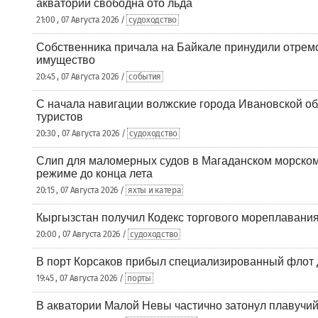
акваторий свободна ото льда
21:00 , 07 Августа 2026 /
судоходство
Собственника причала на Байкале принудили отрем
имущество
20:45 , 07 Августа 2026 /
события
С начала навигации волжские города Ивановской об
туристов
20:30 , 07 Августа 2026 /
судоходство
Слип для маломерных судов в Магаданском морском 
режиме до конца лета
20:15 , 07 Августа 2026 /
яхты и катера
Кыргызстан получил Кодекс торгового мореплавания
20:00 , 07 Августа 2026 /
судоходство
В порт Корсаков прибыл специализированный флот 
19:45 , 07 Августа 2026 /
порты
В акватории Малой Невы частично затонул плавучий