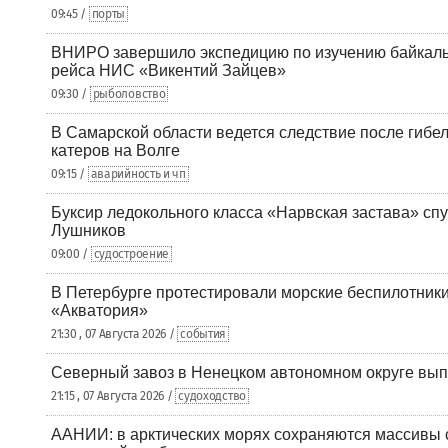
09:45 /
порты
ВНИРО завершило экспедицию по изучению байкальс
рейса НИС «Викентий Зайцев»
09:30 /
рыболовство
В Самарской области ведется следствие после гибел
катеров на Волге
09:15 /
аварийность и чп
Буксир ледокольного класса «Нарвская застава» спу
Лушников
09:00 /
судостроение
В Петербурге протестировали морские беспилотники
«Акватория»
21:30 , 07 Августа 2026 /
события
Северный завоз в Ненецком автономном округе вып
21:15 , 07 Августа 2026 /
судоходство
ААНИИ: в арктических морях сохраняются массивы с