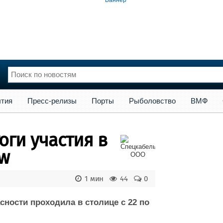
сс-релизы
Порты
Рыболовство
ВМФ
Образование
Яхт
тия
Пресс-релизы
Порты
Рыболовство
ВМФ
нции
Флот
и и семинары
Галерея флота
оги участия в
и
Форум
Отзывы
ow
Все службы
1 мин
44
0
ности проходила в столице с 22 по