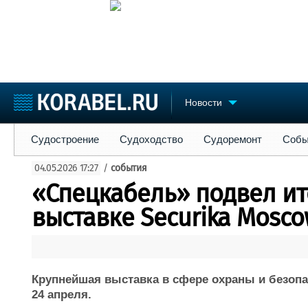
Новости
Судостроение
Судоходство
Судоремонт
События
Пре
Судостроение
Судоходство
Судоремонт
Собы
Судостроение
Торговая площадка
Конфере
04.05.2026 17:27
/
события
Пульс
Доска объявлений
Выставк
«Спецкабель» подвел ит
Новости
Продажа флота
Личност
Компании
Оборудование
Словарь
выставке Securika Mosc
Репутация
Изделия
Работа
Материалы
Крюинг
Услуги
Журнал
Крупнейшая выставка в сфере охраны и безопас
Реклама
24 апреля.