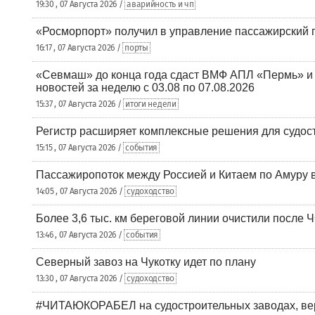
19:30 , 07 Августа 2026 /
аварийность и чп
«Росморпорт» получил в управление пассажирский 
16:17 , 07 Августа 2026 /
порты
«Севмаш» до конца года сдаст ВМФ АПЛ «Пермь» и
новостей за неделю с 03.08 по 07.08.2026
15:37 , 07 Августа 2026 /
итоги недели
Регистр расширяет комплексные решения для судо
15:15 , 07 Августа 2026 /
события
Пассажиропоток между Россией и Китаем по Амуру 
14:05 , 07 Августа 2026 /
судоходство
Более 3,6 тыс. км береговой линии очистили после 
13:46 , 07 Августа 2026 /
события
Северный завоз на Чукотку идет по плану
13:30 , 07 Августа 2026 /
судоходство
#ЧИТАЮКОРАБЕЛ на судостроительных заводах, вер