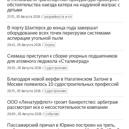
обстоятельства наезда катера на надувной матрас с
детьми
21:15 , 05 Августа 2026 /
аварийность и чп
В порту Шахтерск до конца года завершат
оборудование всех точек перегрузки системами
аспирации угольной пыли
20:45 , 05 Августа 2026 /
порты
Севмаш приступил к сборке упорных подшипников
для атомного ледокола «Сталинград»
20:30 , 05 Августа 2026 /
судостроение
Благодаря новой верфи в Нагатинском Затоне в
Москве появилось 10 судостроительных профессий
20:15 , 05 Августа 2026 /
судостроение
ООО «Ленатурфлот» грозит банкротство: арбитраж
рассмотрит иск о несостоятельности компании
20:00 , 05 Августа 2026 /
события
Пассажирский причал в Юрино построен на треть,