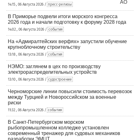
14:15 , 06 Августа 2026 /
пресс-релизы
В Приморье подвели итоги морского конгресса
2026 года и начали подготовку к форуму 2028 года
14:02 , 06 Августа 2026 /
события
На «Адмиралтейских верфях» запустили обучение
крупноблочному строительству
13:18 , 06 Августа 2026 /
события
НЭМО: заглянем в цех по производству
электрораспределительных устройств
13:10 , 06 Августа 2026 /
судостроение
Черноморские линии повысили стоимость перевозок
между Турцией и Новороссийском за военные
риски
11:32 , 06 Августа 2026 /
события
В Санкт-Петербургском морском
рыбопромышленном колледже установлен
современный тренажер для судовых механиков
разработки ЭМЦТ