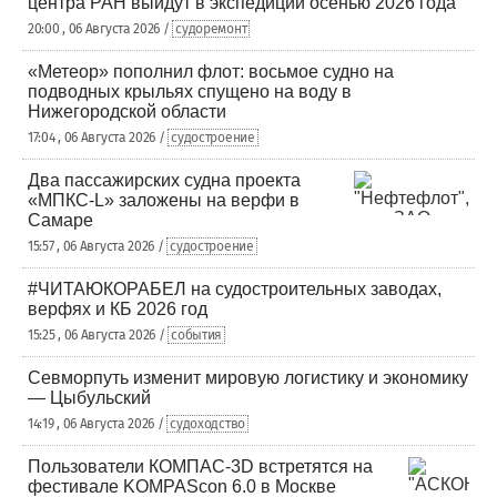
центра РАН выйдут в экспедиции осенью 2026 года
20:00 , 06 Августа 2026 /
судоремонт
«Метеор» пополнил флот: восьмое судно на
подводных крыльях спущено на воду в
Нижегородской области
17:04 , 06 Августа 2026 /
судостроение
Два пассажирских судна проекта
«МПКС-L» заложены на верфи в
Самаре
15:57 , 06 Августа 2026 /
судостроение
#ЧИТАЮКОРАБЕЛ на судостроительных заводах,
верфях и КБ 2026 год
15:25 , 06 Августа 2026 /
события
Севморпуть изменит мировую логистику и экономику
— Цыбульский
14:19 , 06 Августа 2026 /
судоходство
Пользователи КОМПАС-3D встретятся на
фестивале KOMPAScon 6.0 в Москве