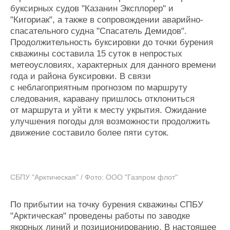
буксирных судов "Казанин Эксплорер" и
Журнал
"Кигориак", а также в сопровождении аварийно-
Реклама
спасательного судна "Спасатель Демидов".
Продолжительность буксировки до точки бурения
Конференции
Флот
скважины составила 15 суток в непростых
метеоусловиях, характерных для данного времени
Выставки и семинары
Галерея флота
года и района буксировки. В связи
Личности
Форум
с неблагоприятным прогнозом по маршруту
Словарь
Отзывы
следования, каравану пришлось отклониться
Все службы
от маршрута и уйти к месту укрытия. Ожидание
улучшения погоды для возможности продолжить
движение составило более пяти суток.
СБПУ "Арктическая" / Фото: ООО "Газпром флот"
По прибытии на точку бурения скважины СПБУ
"Арктическая" проведены работы по заводке
якорных линий и позиционированию. В настоящее