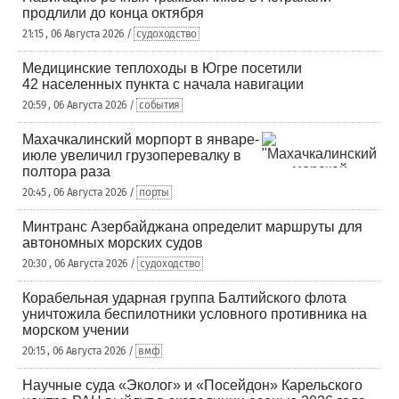
продлили до конца октября
21:15 , 06 Августа 2026 /
судоходство
Медицинские теплоходы в Югре посетили
42 населенных пункта с начала навигации
20:59 , 06 Августа 2026 /
события
Махачкалинский морпорт в январе-
июле увеличил грузоперевалку в
полтора раза
20:45 , 06 Августа 2026 /
порты
Минтранс Азербайджана определит маршруты для
автономных морских судов
20:30 , 06 Августа 2026 /
судоходство
Корабельная ударная группа Балтийского флота
уничтожила беспилотники условного противника на
морском учении
20:15 , 06 Августа 2026 /
вмф
Научные суда «Эколог» и «Посейдон» Карельского