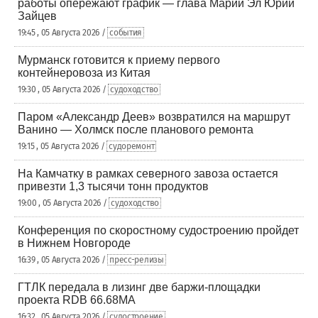
работы опережают график — глава Марий Эл Юрий
Зайцев
19:45 , 05 Августа 2026 /
события
Мурманск готовится к приему первого
контейнеровоза из Китая
19:30 , 05 Августа 2026 /
судоходство
Паром «Александр Деев» возвратился на маршрут
Ванино — Холмск после планового ремонта
19:15 , 05 Августа 2026 /
судоремонт
На Камчатку в рамках северного завоза остается
привезти 1,3 тысячи тонн продуктов
19:00 , 05 Августа 2026 /
судоходство
Конференция по скоростному судостроению пройдет
в Нижнем Новгороде
16:39 , 05 Августа 2026 /
пресс-релизы
ГТЛК передала в лизинг две баржи-площадки
проекта RDB 66.68МА
16:32 , 05 Августа 2026 /
судостроение