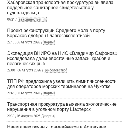
Хабаровская транспортная прокуратура выявила
поддельное санитарное свидетельство у
судовладельца
06:21 /
аварийность и чп
Проект реконструкции Среднего мола в порту
Корсаков одобрен Главгосэкспертизой
22:15 , 06 Августа 2026 /
порты
Экспедиция ВНИРО на НИС «Владимир Сафонов»
исследовала дальневосточные запасы крабов и
пелагических рыб
22:00 , 06 Августа 2026 /
рыболовство
ТПП РФ предложила увеличить лимит численности
для операторов морских терминалов на Чукотке
21:45 , 06 Августа 2026 /
порты
Транспортная прокуратура выявила экологические
нарушения в угольном порту Шахтерск
21:30 , 06 Августа 2026 /
порты
Навигацию речных трамвайчиков в Астрахани