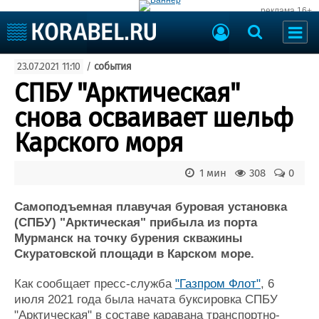
реклама 16+
Судостроение
23.07.2021 11:10
/
события
Судоходство
Судоремонт
СПБУ "Арктическая"
События
Пресс-релизы
снова осваивает шельф
Порты
Рыболовство
Карского моря
ВМФ
Образование
Яхты и катера
1 мин
308
0
Еще
Самоподъемная плавучая буровая установка
Судостроение
Торговая площадка
(СПБУ) "Арктическая" прибыла из порта
Пульс
Доска объявлений
Мурманск на точку бурения скважины
Новости
Продажа флота
Скуратовской площади в Карском море.
Компании
Оборудование
Репутация
Изделия
Как сообщает пресс-служба
"Газпром Флот"
, 6
Работа
Материалы
июля 2021 года была начата буксировка СПБУ
Крюинг
Услуги
"Арктическая" в составе каравана транспортно-