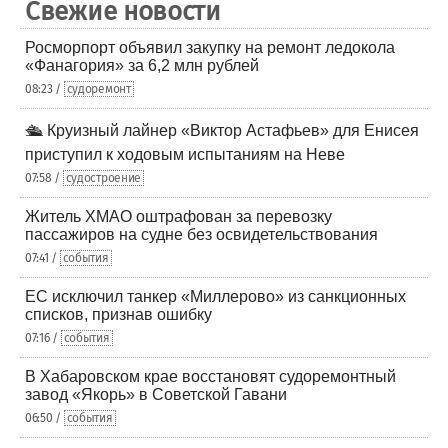
Свежие новости
Росморпорт объявил закупку на ремонт ледокола
«Фанагория» за 6,2 млн рублей
08:23 /
судоремонт
🛳️ Круизный лайнер «Виктор Астафьев» для Енисея
приступил к ходовым испытаниям на Неве
07:58 /
судостроение
Житель ХМАО оштрафован за перевозку
пассажиров на судне без освидетельствования
07:41 /
события
ЕС исключил танкер «Миллерово» из санкционных
списков, признав ошибку
07:16 /
события
В Хабаровском крае восстановят судоремонтный
завод «Якорь» в Советской Гавани
06:50 /
события