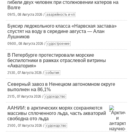
гибели двух человек при столкновении катеров на
Волге
09:15 , 08 Августа 2026 /
аварийность и чп
Буксир ледокольного класса «Нарвская застава»
спустят на воду в середине августа — Алан
Лушников
09:00 , 08 Августа 2026 /
судостроение
В Петербурге протестировали морские
беспилотники в рамках отраслевой витрины
«Акватория»
21:30 , 07 Августа 2026 /
события
Северный завоз в Ненецком автономном округе
выполнен на 86,1%
21:15 , 07 Августа 2026 /
судоходство
ААНИИ: в арктических морях сохраняются
массивы сплоченного льда, часть акваторий
свободна ото льда
21:00 , 07 Августа 2026 /
судоходство