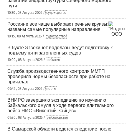
развитии инфраструктуры Северного морского
пути
10:30 , 08 Августа 2026 /
судоходство
Россияне все чаще выбирают речные круизы:
названы самые популярные направления
10:15 , 08 Августа 2026 /
судоходство
В бухте Эгвекинот водолазы ведут подготовку к
подъему пяти затопленных судов
10:00 , 08 Августа 2026 /
события
Служба производственного контроля ММТП
проверила нормы безопасности при работе на
причалах
09:45 , 08 Августа 2026 /
порты
ВНИРО завершило экспедицию по изучению
байкальского омуля в ходе первого длительного
рейса НИС «Викентий Зайцев»
09:30 , 08 Августа 2026 /
рыболовство
В Самарской области ведется следствие после