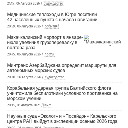
21:15 , 06 Августа 2026 /
судоходство
Медицинские теплоходы в Югре посетили
42 населенных пункта с начала навигации
20:59 , 06 Августа 2026 /
события
Махачкалинский морпорт в январе-
июле увеличил грузоперевалку в
полтора раза
20:45 , 06 Августа 2026 /
порты
Минтранс Азербайджана определит маршруты для
автономных морских судов
20:30 , 06 Августа 2026 /
судоходство
Корабельная ударная группа Балтийского флота
уничтожила беспилотники условного противника на
морском учении
20:15 , 06 Августа 2026 /
вмф
Научные суда «Эколог» и «Посейдон» Карельского
центра РАН выйдут в экспедиции осенью 2026 года