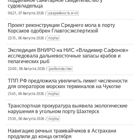
поддельное санитарное свидетельство у
судовладельца
06:21 , 07 Августа 2026 /
аварийность и чп
Проект реконструкции Среднего мола в порту
Корсаков одобрен Главгосэкспертизой
22:15 , 06 Августа 2026 /
порты
Экспедиция ВНИРО на НИС «Владимир Сафонов»
исследовала дальневосточные запасы крабов и
пелагических рыб
22:00 , 06 Августа 2026 /
рыболовство
ТПП РФ предложила увеличить лимит численности
для операторов морских терминалов на Чукотке
21:45 , 06 Августа 2026 /
порты
Транспортная прокуратура выявила экологические
нарушения в угольном порту Шахтерск
21:30 , 06 Августа 2026 /
порты
Навигацию речных трамвайчиков в Астрахани
продлили до конца октября