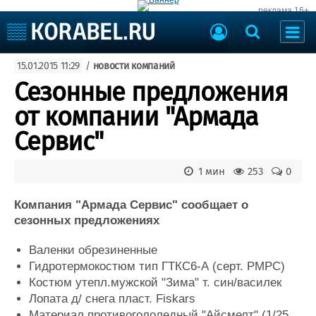
реклама 16+
Судостроение
15.01.2015 11:29
/
новости компаний
Судоходство
Судоремонт
Сезонные предложения
События
Пресс-релизы
от компании "Армада
Порты
Рыболовство
Сервис"
ВМФ
Образование
Яхты и катера
1 мин
253
0
Еще
Компания "Армада Сервис" сообщает о
Судостроение
Торговая площадка
сезонных предложениях
Пульс
Доска объявлений
Новости
Продажа флота
Валенки обрезиненные
Компании
Оборудование
Гидротермокостюм тип ГТКС6-А (серт. РМРС)
Репутация
Изделия
Костюм утепл.мужской "Зима" т. син/василек
Работа
Материалы
Лопата д/ снега пласт. Fiskars
Крюинг
Услуги
Материал противогололедный "Айсмелт" (1/25