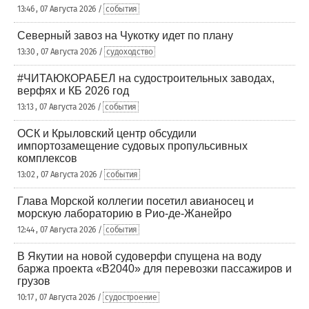
13:46 , 07 Августа 2026 /
события
Северный завоз на Чукотку идет по плану
13:30 , 07 Августа 2026 /
судоходство
#ЧИТАЮКОРАБЕЛ на судостроительных заводах,
верфях и КБ 2026 год
13:13 , 07 Августа 2026 /
события
ОСК и Крыловский центр обсудили
импортозамещение судовых пропульсивных
комплексов
13:02 , 07 Августа 2026 /
события
Глава Морской коллегии посетил авианосец и
морскую лабораторию в Рио-де-Жанейро
12:44 , 07 Августа 2026 /
события
В Якутии на новой судоверфи спущена на воду
баржа проекта «В2040» для перевозки пассажиров и
грузов
10:17 , 07 Августа 2026 /
судостроение