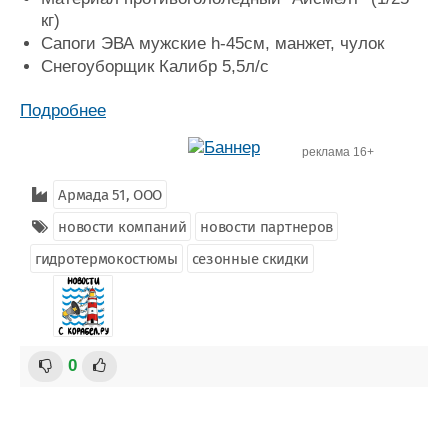
Журнал
кг)
Реклама
Сапоги ЭВА мужские h-45см, манжет, чулок
Снегоуборщик Калибр 5,5л/с
Конференции
Флот
Подробнее
Выставки и семинары
Галерея флота
Личности
Форум
реклама 16+
Словарь
Отзывы
Армада 51, ООО
Все службы
новости компаний
новости партнеров
гидротермокостюмы
сезонные скидки
0