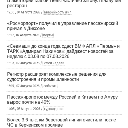
В акватории Малой Невы частично затонул плавучий
ресторан
19:30 , 07 Августа 2026 /
аварийность и чп
«Росморпорт» получил в управление пассажирский
причал в Диксоне
16:17 , 07 Августа 2026 /
порты
«Севмаш» до конца года сдаст ВМФ АПЛ «Пермь» и
ТАРК «Адмирал Нахимов»: дайджест новостей за
неделю с 03.08 по 07.08.2026
15:37 , 07 Августа 2026 /
итоги недели
Регистр расширяет комплексные решения для
судостроения и промышленности
15:15 , 07 Августа 2026 /
события
Пассажиропоток между Россией и Китаем по Амуру
вырос почти на 40%
14:05 , 07 Августа 2026 /
судоходство
Более 3,6 тыс. км береговой линии очистили после
ЧС в Керченском проливе