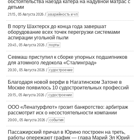
обстоятельства наезда катера на надувной матрас с
детьми
21:15 , 05 Августа 2026 /
аварийность и чп
В порту Шахтерск до конца года завершат
оборудование всех точек перегрузки системами
аспирации угольной пыли
20:45 , 05 Августа 2026 /
порты
Севмаш приступил к сборке упорных подшипников
для атомного ледокола «Сталинград»
20:30 , 05 Августа 2026 /
судостроение
Благодаря новой верфи в Нагатинском Затоне в
Москве появилось 10 судостроительных профессий
20:15 , 05 Августа 2026 /
судостроение
ООО «Ленатурфлот» грозит банкротство: арбитраж
рассмотрит иск о несостоятельности компании
20:00 , 05 Августа 2026 /
события
Пассажирский причал в Юрино построен на треть,
работы опережают график — глава Марий Эл Юрий