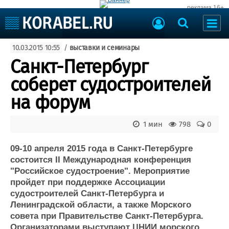
реклама 16+
Судостроение
10.03.2015 10:55
/
выставки и семинары
Судоходство
Судоремонт
Санкт-Петербург
События
Пресс-релизы
соберет судостроителей
Порты
Рыболовство
на форум
ВМФ
Образование
Яхты и катера
1 мин
798
0
Еще
09-10 апреля 2015 года в Санкт-Петербурге
Судостроение
Торговая площадка
состоится II Международная конференция
Пульс
Доска объявлений
"Российское судостроение". Мероприятие
Новости
Продажа флота
пройдет при поддержке Ассоциации
Компании
Оборудование
судостроителей Санкт-Петербурга и
Репутация
Изделия
Ленинградской области, а также Морского
Работа
Материалы
совета при Правительстве Санкт-Петербурга.
Крюинг
Услуги
Организаторами выступают ЦНИИ морского