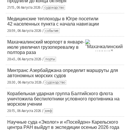
продлили до конца октября
21:15 , 06 Августа 2026 /
судоходство
Медицинские теплоходы в Югре посетили
42 населенных пункта с начала навигации
20:59 , 06 Августа 2026 /
события
Махачкалинский морпорт в январе-
июле увеличил грузоперевалку в
полтора раза
20:45 , 06 Августа 2026 /
порты
Минтранс Азербайджана определит маршруты для
автономных морских судов
20:30 , 06 Августа 2026 /
судоходство
Корабельная ударная группа Балтийского флота
уничтожила беспилотники условного противника на
морском учении
20:15 , 06 Августа 2026 /
вмф
Научные суда «Эколог» и «Посейдон» Карельского
центра РАН выйдут в экспедиции осенью 2026 года