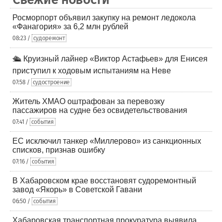
Росморпорт объявил закупку на ремонт ледокола
«Фанагория» за 6,2 млн рублей
08:23 /
судоремонт
🛳️ Круизный лайнер «Виктор Астафьев» для Енисея
приступил к ходовым испытаниям на Неве
07:58 /
судостроение
Житель ХМАО оштрафован за перевозку
пассажиров на судне без освидетельствования
07:41 /
события
ЕС исключил танкер «Миллерово» из санкционных
списков, признав ошибку
07:16 /
события
В Хабаровском крае восстановят судоремонтный
завод «Якорь» в Советской Гавани
06:50 /
события
Хабаровская транспортная прокуратура выявила