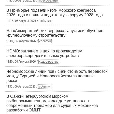
14:15 , 06 Августа 2026 /
пресс-релизы
В Приморье подвели итоги морского конгресса
2026 года и начали подготовку к форуму 2028 года
14:02 , 06 Августа 2026 /
события
На «Адмиралтейских верфях» запустили обучение
крупноблочному строительству
13:18 , 06 Августа 2026 /
события
НЭМО: заглянем в цех по производству
электрораспределительных устройств
13:10 , 06 Августа 2026 /
судостроение
Черноморские линии повысили стоимость перевозок
между Турцией и Новороссийском за военные
риски
11:32 , 06 Августа 2026 /
события
В Санкт-Петербургском морском
рыбопромышленном колледже установлен
современный тренажер для судовых механиков
разработки ЭМЦТ