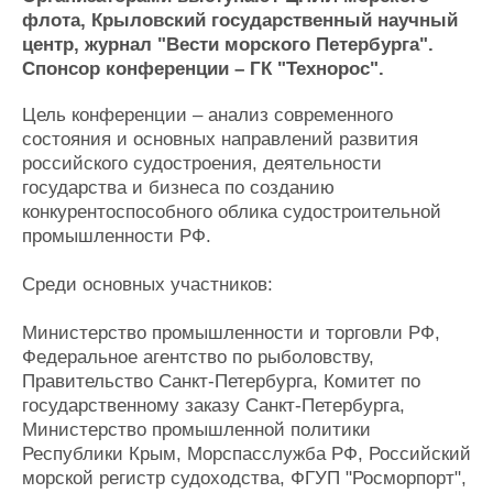
Журнал
флота, Крыловский государственный научный
центр, журнал "Вести морского Петербурга".
Реклама
Спонсор конференции – ГК "Технорос".
Конференции
Флот
Цель конференции – анализ современного
состояния и основных направлений развития
Выставки и семинары
Галерея флота
российского судостроения, деятельности
Личности
Форум
государства и бизнеса по созданию
Словарь
Отзывы
конкурентоспособного облика судостроительной
Все службы
промышленности РФ.
Среди основных участников:
Министерство промышленности и торговли РФ,
Федеральное агентство по рыболовству,
Правительство Санкт-Петербурга, Комитет по
государственному заказу Санкт-Петербурга,
Министерство промышленной политики
Республики Крым, Морспасслужба РФ, Российский
морской регистр судоходства, ФГУП "Росморпорт",