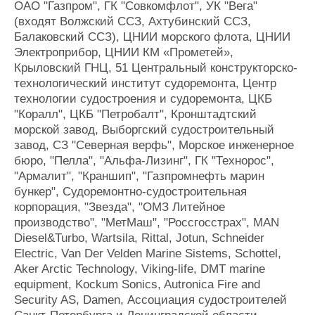
ОАО "Газпром", ГК "Совкомфлот", УК "Вега"
(входят Волжский ССЗ, Ахтубинский ССЗ,
Балаковский ССЗ), ЦНИИ морского флота, ЦНИИ
Электроприбор, ЦНИИ КМ «Прометей»,
Крыловский ГНЦ, 51 Центральный конструкторско-
технологический институт судоремонта, Центр
технологии судостроения и судоремонта, ЦКБ
"Коралл", ЦКБ "Петробалт", Кронштадтский
морской завод, Выборгский судостроительный
завод, СЗ "Северная верфь", Морское инженерное
бюро, "Пелла", "Альфа-Лизинг", ГК "Технорос",
"Армалит", "Краншип", "Газпромнефть марин
бункер", Судоремонтно-судостроительная
корпорация, "Звезда", "ОМЗ Литейное
производство", "МетМаш", "Россгосстрах", MAN
Diesel&Turbo, Wartsila, Rittal, Jotun, Schneider
Electric, Van Der Velden Marine Sistems, Schottel,
Aker Arctic Technology, Viking-life, DMT marine
equipment, Kockum Sonics, Autronica Fire and
Security AS, Damen, Ассоциация судостроителей