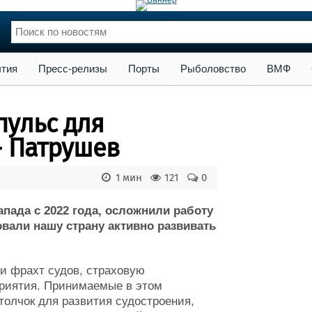
сс-релизы
Порты
Рыболовство
ВМФ
Образование
Яхт
тия
Пресс-релизы
Порты
Рыболовство
ВМФ
нции
Флот
и и семинары
Галерея флота
пульс для
и
Форум
Отзывы
- Патрушев
Все службы
1 мин
121
0
пада с 2022 года, осложнили работу
вали нашу страну активно развивать
и фрахт судов, страховую
приятия. Принимаемые в этом
олчок для развития судостроения,