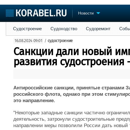
Новости
Судостроение
Судоходство
Судоремонт
События
Пре
Судостроение
Судоходство
Судоремонт
Собы
Судостроение
Торговая площадка
Конфере
16.08.2024 09:01
/
судостроение
Пульс
Доска объявлений
Выставк
Санкции дали новый им
Новости
Продажа флота
Личност
Компании
Оборудование
Словарь
развития судостроения 
Репутация
Изделия
Работа
Материалы
Крюинг
Услуги
Журнал
Антироссийские санкции, принятые странами За
Реклама
российского флота, однако при этом стимулиро
это направление.
"Некоторые западные санкции частично ограничил
деятельность, затронули судостроительные пред
направлении меры позволили России дать новый т