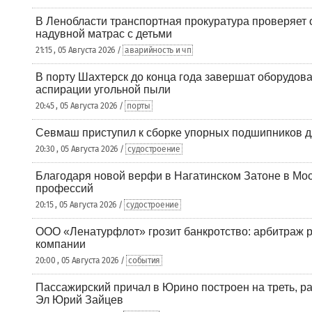
В Ленобласти транспортная прокуратура проверяет 
надувной матрас с детьми
21:15 , 05 Августа 2026 /
аварийность и чп
В порту Шахтерск до конца года завершат оборудова
аспирации угольной пыли
20:45 , 05 Августа 2026 /
порты
Севмаш приступил к сборке упорных подшипников д
20:30 , 05 Августа 2026 /
судостроение
Благодаря новой верфи в Нагатинском Затоне в Мос
профессий
20:15 , 05 Августа 2026 /
судостроение
ООО «Ленатурфлот» грозит банкротство: арбитраж р
компании
20:00 , 05 Августа 2026 /
события
Пассажирский причал в Юрино построен на треть, 
Эл Юрий Зайцев