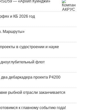
и RSD59 — «Архип Куинджи»
фях и КБ 2026 год
ы. Маршруты»
роекты в судостроении и науке
й дноуглубительный флот
 два дебаркадера проекта Р4200
авке рыбной отрасли заканчивается
готовимся к главному событию года!