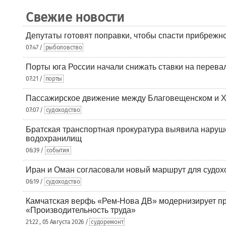
Свежие новости
Депутаты готовят поправки, чтобы спасти прибрежн
07:47 /
рыболовство
Порты юга России начали снижать ставки на перевал
07:21 /
порты
Пассажирское движение между Благовещенском и Х
07:07 /
судоходство
Братская транспортная прокуратура выявила наруш
водохранилищ
06:39 /
события
Иран и Оман согласовали новый маршрут для судох
06:19 /
судоходство
Камчатская верфь «Рем-Нова ДВ» модернизирует пр
«Производительность труда»
21:22 , 05 Августа 2026 /
судоремонт