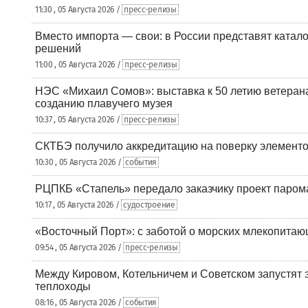
11:30 , 05 Августа 2026 /
пресс-релизы
Вместо импорта — свои: в России представят ката
решений
11:00 , 05 Августа 2026 /
пресс-релизы
НЭС «Михаил Сомов»: выставка к 50 летию ветеран
созданию плавучего музея
10:37 , 05 Августа 2026 /
пресс-релизы
СКТБЭ получило аккредитацию на поверку элементо
10:30 , 05 Августа 2026 /
события
РЦПКБ «Стапель» передало заказчику проект паром
10:17 , 05 Августа 2026 /
судостроение
«Восточный Порт»: с заботой о морских млекопита
09:54 , 05 Августа 2026 /
пресс-релизы
Между Кировом, Котельничем и Советском запустят 
теплоходы
08:16 , 05 Августа 2026 /
события