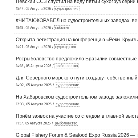
Невский ССЗ спустил на воду пятый сухогруз сери
15:47 , 05 Августа 2026 /
судостроение
#ЧИТАЮКОРАБЕЛ на судостроительных заводах, вер
15:15 , 05 Августа 2026 /
события
Открыта регистрация на конференцию «Реки. Круиз
14:21 , 05 Августа 2026 /
судоходство
Росрыболовство предложило Бразилии совместные п
14:18 , 05 Августа 2026 /
рыболовство
Для Северного морского пути создадут собственны
14:02 , 05 Августа 2026 /
судостроение
На Хабаровском судостроительном заводе заложили
12:03 , 05 Августа 2026 /
судостроение
Приём заявок на участие со стендом в главной выст
11:57 , 05 Августа 2026 /
рыболовство
Global Fishery Forum & Seafood Expo Russia 2026 — 