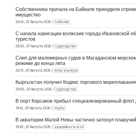
Собственника причала на Байкале принудили отрем
имущество
20:45 , 07 Августа 2026 /
события
С начала навигации волжские города Ивановской об
туристов
20:30 , 07 Августа 2026 /
судоходство
Слип для маломерных судов в Магаданском морском 
режиме до конца лета
20:15 , 07 Августа 2026 /
яхты и катера
Кыргызстан получил Кодекс торгового мореплавания
20:00 , 07 Августа 2026 /
судоходство
В порт Корсаков прибыл специализированный флот 
19:45 , 07 Августа 2026 /
порты
В акватории Малой Невы частично затонул плавучий
19:30 , 07 Августа 2026 /
аварийность и чп