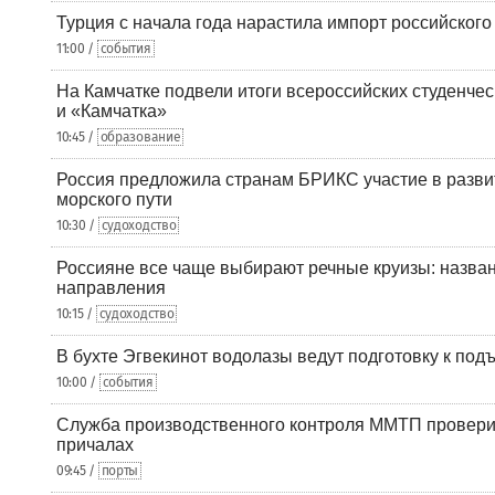
Турция с начала года нарастила импорт российского
11:00 /
события
На Камчатке подвели итоги всероссийских студенче
и «Камчатка»
10:45 /
образование
Россия предложила странам БРИКС участие в разв
морского пути
10:30 /
судоходство
Россияне все чаще выбирают речные круизы: назв
направления
10:15 /
судоходство
В бухте Эгвекинот водолазы ведут подготовку к под
10:00 /
события
Служба производственного контроля ММТП провери
причалах
09:45 /
порты