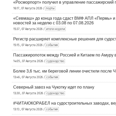
«Росморпорт» получил в управление пассажирский 
16:17 , 07 Августа 2026 /
порты
«Севмаш» до конца года сдаст ВМФ АПЛ «Пермь» и
новостей за неделю с 03.08 по 07.08.2026
15:37 , 07 Августа 2026 /
итоги недели
Регистр расширяет комплексные решения для судо
15:15 , 07 Августа 2026 /
события
Пассажиропоток между Россией и Китаем по Амуру 
14:05 , 07 Августа 2026 /
судоходство
Более 3,6 тыс. км береговой линии очистили после 
13:46 , 07 Августа 2026 /
события
Северный завоз на Чукотку идет по плану
13:30 , 07 Августа 2026 /
судоходство
#ЧИТАЮКОРАБЕЛ на судостроительных заводах, вер
13:13 , 07 Августа 2026 /
события