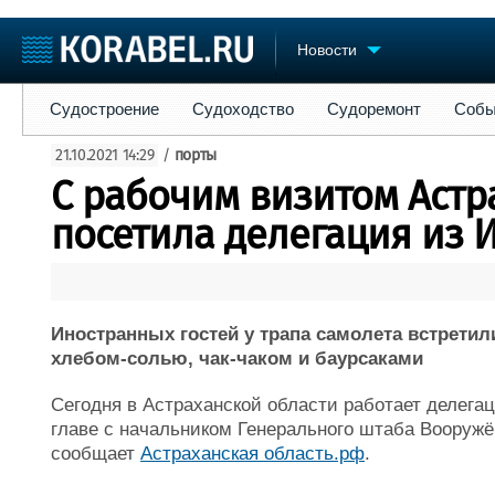
Новости
Судостроение
Судоходство
Судоремонт
События
Пре
Судостроение
Судоходство
Судоремонт
Собы
Судостроение
Торговая площадка
Конфере
21.10.2021 14:29
/
порты
Пульс
Доска объявлений
Выставк
С рабочим визитом Астр
Новости
Продажа флота
Личност
Компании
Оборудование
Словарь
посетила делегация из 
Репутация
Изделия
Работа
Материалы
Крюинг
Услуги
Журнал
Иностранных гостей у трапа самолета встретил
Реклама
хлебом-солью, чак-чаком и баурсаками
Сегодня в Астраханской области работает делега
главе с начальником Генерального штаба Вооруж
сообщает
Астраханская область.рф
.