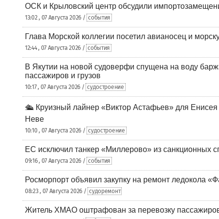
ОСК и Крыловский центр обсудили импортозамещен
13:02 , 07 Августа 2026 /
события
Глава Морской коллегии посетил авианосец и морс
12:44 , 07 Августа 2026 /
события
В Якутии на новой судоверфи спущена на воду барж
пассажиров и грузов
10:17 , 07 Августа 2026 /
судостроение
🛳️ Круизный лайнер «Виктор Астафьев» для Енисея
Неве
10:10 , 07 Августа 2026 /
судостроение
ЕС исключил танкер «Миллерово» из санкционных с
09:16 , 07 Августа 2026 /
события
Росморпорт объявил закупку на ремонт ледокола «Ф
08:23 , 07 Августа 2026 /
судоремонт
Житель ХМАО оштрафован за перевозку пассажиров 