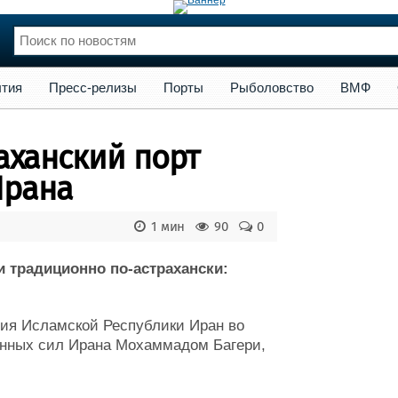
сс-релизы
Порты
Рыболовство
ВМФ
Образование
Яхт
тия
Пресс-релизы
Порты
Рыболовство
ВМФ
нции
Флот
и и семинары
Галерея флота
аханский порт
и
Форум
Отзывы
Ирана
Все службы
1 мин
90
0
и традиционно по-астрахански:
ция Исламской Республики Иран во
ённых сил Ирана Мохаммадом Багери,