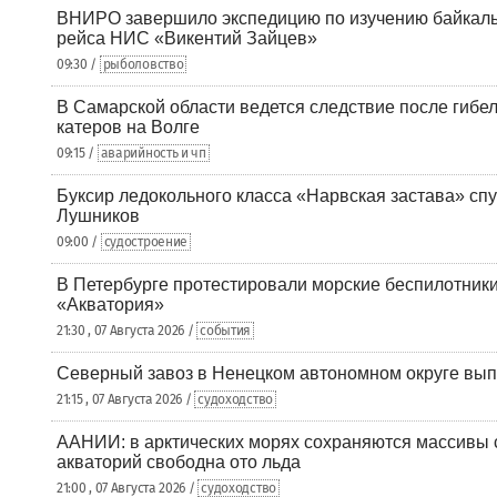
ВНИРО завершило экспедицию по изучению байкальс
рейса НИС «Викентий Зайцев»
09:30 /
рыболовство
В Самарской области ведется следствие после гибел
катеров на Волге
09:15 /
аварийность и чп
Буксир ледокольного класса «Нарвская застава» спу
Лушников
09:00 /
судостроение
В Петербурге протестировали морские беспилотники
«Акватория»
21:30 , 07 Августа 2026 /
события
Северный завоз в Ненецком автономном округе вып
21:15 , 07 Августа 2026 /
судоходство
ААНИИ: в арктических морях сохраняются массивы с
акваторий свободна ото льда
21:00 , 07 Августа 2026 /
судоходство