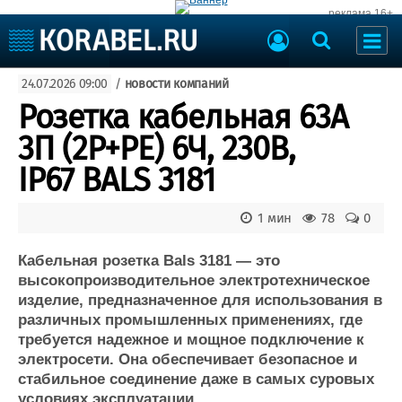
реклама 16+
Судостроение
24.07.2026 09:00
/
новости компаний
Судоходство
Судоремонт
Розетка кабельная 63A
События
Пресс-релизы
3П (2P+PE) 6Ч, 230В,
Порты
Рыболовство
IP67 BALS 3181
ВМФ
Образование
Яхты и катера
1 мин
78
0
Еще
Кабельная розетка Bals 3181 — это
Судостроение
Торговая площадка
высокопроизводительное электротехническое
Пульс
Доска объявлений
изделие, предназначенное для использования в
Новости
Продажа флота
различных промышленных применениях, где
Компании
Оборудование
требуется надежное и мощное подключение к
Репутация
Изделия
электросети. Она обеспечивает безопасное и
Работа
Материалы
стабильное соединение даже в самых суровых
Крюинг
Услуги
условиях эксплуатации.