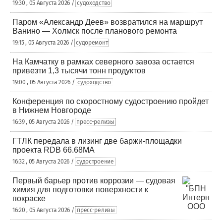
19:30 , 05 Августа 2026 /
судоходство
Паром «Александр Деев» возвратился на маршрут
Ванино — Холмск после планового ремонта
19:15 , 05 Августа 2026 /
судоремонт
На Камчатку в рамках северного завоза остается
привезти 1,3 тысячи тонн продуктов
19:00 , 05 Августа 2026 /
судоходство
Конференция по скоростному судостроению пройдет
в Нижнем Новгороде
16:39 , 05 Августа 2026 /
пресс-релизы
ГТЛК передала в лизинг две баржи-площадки
проекта RDB 66.68МА
16:32 , 05 Августа 2026 /
судостроение
Первый барьер против коррозии — судовая
химия для подготовки поверхности к
покраске
16:20 , 05 Августа 2026 /
пресс-релизы