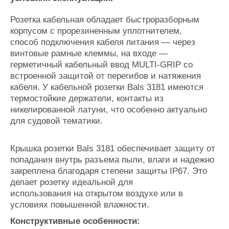
Журнал
Розетка кабельная обладает быстроразборным
Реклама
корпусом с прорезиненным уплотнителем,
способ подключения кабеля питания — через
Конференции
Флот
винтовые рамные клеммы, на входе —
герметичный кабельный ввод MULTI-GRIP со
Выставки и семинары
Галерея флота
встроенной защитой от перегибов и натяжения
Личности
Форум
кабеля. У кабельной розетки Bals 3181 имеются
Словарь
Отзывы
термостойкие держатели, контакты из
Все службы
никелированной латуни, что особенно актуально
для судовой тематики.
Крышка розетки Bals 3181 обеспечивает защиту от
попадания внутрь разъема пыли, влаги и надежно
закреплена благодаря степени защиты IP67. Это
делает розетку идеальной для
использования на открытом воздухе или в
условиях повышенной влажности.
Конструктивные особенности: