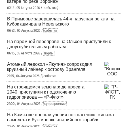
катере по реке Воронеж
07:12 , 05 Августа 2026 /
события
В Приморье завершилась 44-я парусная регата на
Кубок адмирала Невельского
06:43 , 05 Августа 2026 /
события
На паромной переправе на Ольхон приступили к
дноуглубительным работам
06:16 , 05 Августа 2026 /
порты
Атомный ледокол «Якутия» сопроводил
круизный лайнер к острову Врангеля
21:15 , 04 Августа 2026 /
события
На строящемся земснаряде проекта
2040 приступили к подключению
гидропривода — «Р-Флот»
21:00 , 04 Августа 2026 /
судостроение
На Камчатке прошли учения по спасению экипажа
самолета и буксировке аварийного корабля
20:45 , 04 Августа 2026 /
события