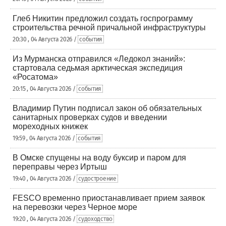
Глеб Никитин предложил создать госпрограмму
строительства речной причальной инфраструктуры
20:30 , 04 Августа 2026 /
события
Из Мурманска отправился «Ледокол знаний»:
стартовала седьмая арктическая экспедиция
«Росатома»
20:15 , 04 Августа 2026 /
события
Владимир Путин подписал закон об обязательных
санитарных проверках судов и введении
мореходных книжек
19:59 , 04 Августа 2026 /
события
В Омске спущены на воду буксир и паром для
переправы через Иртыш
19:40 , 04 Августа 2026 /
судостроение
FESCO временно приостанавливает прием заявок
на перевозки через Черное море
19:20 , 04 Августа 2026 /
судоходство