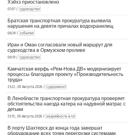
Хэйхэ приостановлено
07:07 /
судоходство
Братская транспортная прокуратура выявила
нарушения на девяти причалах водохранилищ
06:39 /
события
Иран и Оман согласовали новый маршрут для
судоходства в Ормузском проливе
06:19 /
судоходство
Камчатская верфь «Рем-Нова ДВ» модернизирует
процессы благодаря проекту «Производительность
труда»
21:22 , 05 Августа 2026 /
судоремонт
В Ленобласти транспортная прокуратура проверяет
обстоятельства наезда катера на надувной матрас с
детьми
21:15 , 05 Августа 2026 /
аварийность и чп
В порту Шахтерск до конца года завершат
оборудование всех точек перегрузки системами