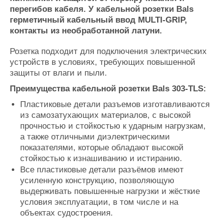
Журнал
перегибов кабеля. У кабельной розетки Bals
герметичный кабельный ввод MULTI-GRIP,
Реклама
контакты из необработанной латуни.
Конференции
Флот
Розетка подходит для подключения электрических
устройств в условиях, требующих повышенной
Выставки и семинары
Галерея флота
защиты от влаги и пыли.
Личности
Форум
Словарь
Отзывы
Преимущества кабельной розетки Bals 303-TLS:
Все службы
Пластиковые детали разъемов изготавливаются
из самозатухающих материалов, с высокой
прочностью и стойкостью к ударным нагрузкам,
а также отличными диэлектрическими
показателями, которые обладают высокой
стойкостью к изнашиванию и истиранию.
Все пластиковые детали разъёмов имеют
усиленную конструкцию, позволяющую
выдерживать повышенные нагрузки и жёсткие
условия эксплуатации, в том числе и на
объектах судостроения.