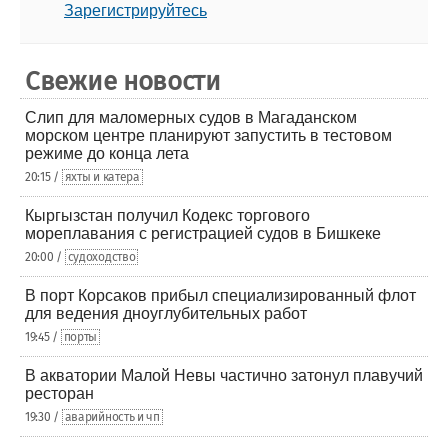
Зарегистрируйтесь
Свежие новости
Слип для маломерных судов в Магаданском
морском центре планируют запустить в тестовом
режиме до конца лета
20:15 /
яхты и катера
Кыргызстан получил Кодекс торгового
мореплавания с регистрацией судов в Бишкеке
20:00 /
судоходство
В порт Корсаков прибыл специализированный флот
для ведения дноуглубительных работ
19:45 /
порты
В акватории Малой Невы частично затонул плавучий
ресторан
19:30 /
аварийность и чп