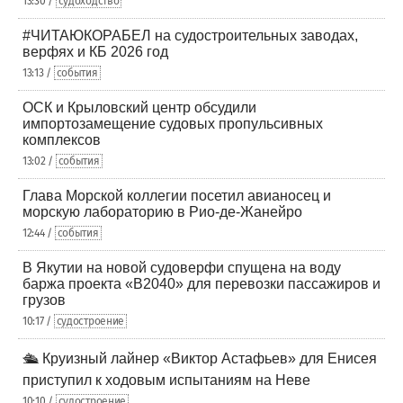
13:30 /
судоходство
#ЧИТАЮКОРАБЕЛ на судостроительных заводах,
верфях и КБ 2026 год
13:13 /
события
ОСК и Крыловский центр обсудили
импортозамещение судовых пропульсивных
комплексов
13:02 /
события
Глава Морской коллегии посетил авианосец и
морскую лабораторию в Рио-де-Жанейро
12:44 /
события
В Якутии на новой судоверфи спущена на воду
баржа проекта «В2040» для перевозки пассажиров и
грузов
10:17 /
судостроение
🛳️ Круизный лайнер «Виктор Астафьев» для Енисея
приступил к ходовым испытаниям на Неве
10:10 /
судостроение