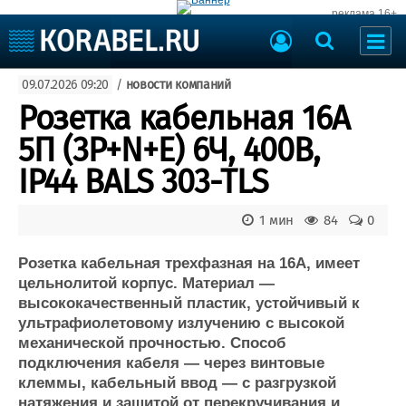
реклама 16+
Судостроение
09.07.2026 09:20
/
новости компаний
Судоходство
Судоремонт
Розетка кабельная 16А
События
Пресс-релизы
5П (3P+N+E) 6Ч, 400В,
Порты
Рыболовство
IP44 BALS 303-TLS
ВМФ
Образование
Яхты и катера
1 мин
84
0
Еще
Розетка кабельная трехфазная на 16А, имеет
Судостроение
Торговая площадка
цельнолитой корпус. Материал —
Пульс
Доска объявлений
высококачественный пластик, устойчивый к
Новости
Продажа флота
ультрафиолетовому излучению с высокой
Компании
Оборудование
механической прочностью. Способ
Репутация
Изделия
подключения кабеля — через винтовые
Работа
Материалы
клеммы, кабельный ввод — с разгрузкой
Крюинг
Услуги
натяжения и защитой от перекручивания и