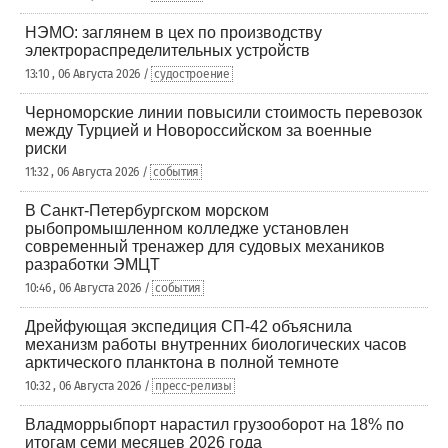
НЭМО: заглянем в цех по производству
электрораспределительных устройств
13:10 , 06 Августа 2026 /
судостроение
Черноморские линии повысили стоимость перевозок
между Турцией и Новороссийском за военные
риски
11:32 , 06 Августа 2026 /
события
В Санкт-Петербургском морском
рыбопромышленном колледже установлен
современный тренажер для судовых механиков
разработки ЭМЦТ
10:46 , 06 Августа 2026 /
события
Дрейфующая экспедиция СП-42 объяснила
механизм работы внутренних биологических часов
арктического планктона в полной темноте
10:32 , 06 Августа 2026 /
пресс-релизы
Владморрыбпорт нарастил грузооборот на 18% по
итогам семи месяцев 2026 года