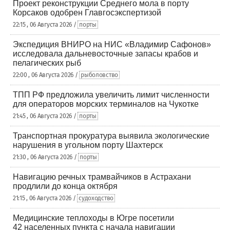
Проект реконструкции Среднего мола в порту
Корсаков одобрен Главгосэкспертизой
22:15 , 06 Августа 2026 /
порты
Экспедиция ВНИРО на НИС «Владимир Сафонов»
исследовала дальневосточные запасы крабов и
пелагических рыб
22:00 , 06 Августа 2026 /
рыболовство
ТПП РФ предложила увеличить лимит численности
для операторов морских терминалов на Чукотке
21:45 , 06 Августа 2026 /
порты
Транспортная прокуратура выявила экологические
нарушения в угольном порту Шахтерск
21:30 , 06 Августа 2026 /
порты
Навигацию речных трамвайчиков в Астрахани
продлили до конца октября
21:15 , 06 Августа 2026 /
судоходство
Медицинские теплоходы в Югре посетили
42 населенных пункта с начала навигации