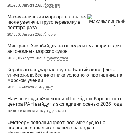
20:59 , 06 Августа 2026 /
события
Махачкалинский морпорт в январе-
июле увеличил грузоперевалку в
полтора раза
20:45 , 06 Августа 2026 /
порты
Минтранс Азербайджана определит маршруты для
автономных морских судов
20:30 , 06 Августа 2026 /
судоходство
Корабельная ударная группа Балтийского флота
уничтожила беспилотники условного противника на
морском учении
20:15 , 06 Августа 2026 /
вмф
Научные суда «Эколог» и «Посейдон» Карельского
центра РАН выйдут в экспедиции осенью 2026 года
20:00 , 06 Августа 2026 /
судоремонт
«Метеор» пополнил флот: восьмое судно на
подводных крыльях спущено на воду в