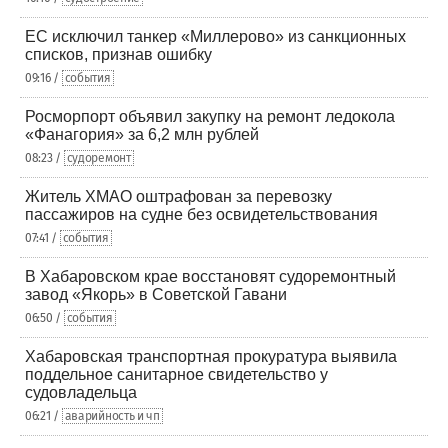
ЕС исключил танкер «Миллерово» из санкционных
списков, признав ошибку
09:16 /
события
Росморпорт объявил закупку на ремонт ледокола
«Фанагория» за 6,2 млн рублей
08:23 /
судоремонт
Житель ХМАО оштрафован за перевозку
пассажиров на судне без освидетельствования
07:41 /
события
В Хабаровском крае восстановят судоремонтный
завод «Якорь» в Советской Гавани
06:50 /
события
Хабаровская транспортная прокуратура выявила
поддельное санитарное свидетельство у
судовладельца
06:21 /
аварийность и чп