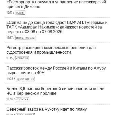
«Росморпорт» получил в управление пассажирский
причал в Диксоне
16:17 /
порты
«Севмаш» до конца года сдаст ВМФ АПЛ «Пермь» и
ТАРК «Адмирал Нахимов»: дайджест новостей за
неделю с 03.08 по 07.08.2026
15:37 /
итоги недели
Регистр расширяет комплексные решения для
судостроения и промышленности
15:15 /
события
Пассажиропоток между Россией и Китаем по Амуру
вырос почти на 40%
14:05 /
судоходство
Более 3,6 тыс. км береговой линии очистили после
ЧС в Керченском проливе
13:46 /
события
Северный завоз на Чукотку идет по плану