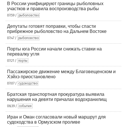
В России унифицируют границы рыболовных
участков и правила воспроизводства рыбы
07:59 /
рыболовство
Депутаты готовят поправки, чтобы спасти
прибрежное рыболовство на Дальнем Востоке
07:47 /
рыболовство
Порты юга России начали снижать ставки на
перевалку угля
07:21 /
порты
Пассажирское движение между Благовещенском и
Хэйхэ приостановлено
07:07 /
судоходство
Братская транспортная прокуратура выявила
нарушения на девяти причалах водохранилищ
06:39 /
события
Иран и Оман согласовали новый маршрут для
судоходства в Ормузском проливе