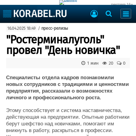
реклама 16+
Судостроение
16.04.2025 18:49
/
пресс-релизы
Судоходство
Судоремонт
"Ростерминалуголь"
События
Пресс-релизы
провел "День новичка"
Порты
Рыболовство
ВМФ
1 мин
20
0
Образование
Яхты и катера
Еще
Специалисты отдела кадров познакомили
новых сотрудников с традициями и ценностями
Судостроение
Торговая площадка
предприятия, рассказали о возможностях
личного и профессионального роста.
Пульс
Доска объявлений
Новости
Продажа флота
Этому способствует и система наставничества,
Компании
Оборудование
действующая на предприятии. Опытные работники
Репутация
Изделия
берут шефство над новичками, помогают им
Работа
Материалы
вникнуть в работу, раскрыться в профессии.
Крюинг
Услуги