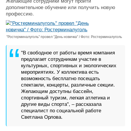
Желающие сотрудники могут пройти
Журнал
дополнительное обучение или получить новую
Реклама
профессию.
Конференции
Флот
Выставки и семинары
Галерея флота
"Ростерминалуголь" провел "День новичка" / Фото: Ростерминалуголь
Личности
Форум
Словарь
Отзывы
"В свободное от работы время компания
Все службы
предлагает сотрудникам участие в
культурных, спортивных и экологических
мероприятиях. У коллектива есть
возможность бесплатно посещать
спектакли, концерты, различные секции.
Желающим доступны бассейн,
спортивный туризм, легкая атлетика и
другие виды спорта", – рассказала
специалист по социальной работе
Светлана Орлова.