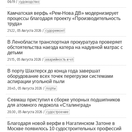
06:19 /
судоходство
Камчатская верфь «Рем-Нова ДВ» модернизирует
процессы благодаря проекту «Производительность
труда»
21:22 , 05 Августа 2026 /
судоремонт
В Ленобласти транспортная прокуратура проверяет
обстоятельства наезда катера на надувной матрас с
детьми
21:15 , 05 Августа 2026 /
аварийность и чп
В порту Шахтерск до конца года завершат
оборудование всех точек перегрузки системами
аспирации угольной пыли
20:45 , 05 Августа 2026 /
порты
Севмаш приступил к сборке упорных подшипников
для атомного ледокола «Сталинград»
20:30 , 05 Августа 2026 /
судостроение
Благодаря новой верфи в Нагатинском Затоне в
Москве появилось 10 судостроительных профессий