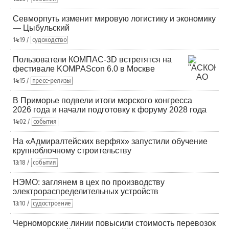
Севморпуть изменит мировую логистику и экономику
— Цыбульский
14:19 /
судоходство
Пользователи КОМПАС-3D встретятся на
фестивале KOMPAScon 6.0 в Москве
14:15 /
пресс-релизы
В Приморье подвели итоги морского конгресса
2026 года и начали подготовку к форуму 2028 года
14:02 /
события
На «Адмиралтейских верфях» запустили обучение
крупноблочному строительству
13:18 /
события
НЭМО: заглянем в цех по производству
электрораспределительных устройств
13:10 /
судостроение
Черноморские линии повысили стоимость перевозок