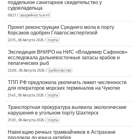
поддельное санитарное свидетельство у
судовладельца
06:21 /
аварийность и чп
Проект реконструкции Среднего мола в порту
Корсаков одобрен Главгосэкспертизой
22:15 , 06 Августа 2026 /
порты
Экспедиция ВНИРО на НИС «Владимир Сафонов»
исследовала дальневосточные запасы крабов и
пелагических рыб
22:00 , 06 Августа 2026 /
рыболовство
ТПП РФ предложила увеличить лимит численности
для операторов морских терминалов на Чукотке
21:45 , 06 Августа 2026 /
порты
Транспортная прокуратура выявила экологические
нарушения в угольном порту Шахтерск
21:30 , 06 Августа 2026 /
порты
Навигацию речных трамвайчиков в Астрахани
продлили до конца октября