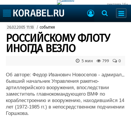
реклама 16+
Судостроение
26.02.2005 11:18
/
события
Судоходство
Судоремонт
РОССИЙСКОМУ ФЛОТУ
События
Пресс-релизы
ИНОГДА ВЕЗЛО
Порты
Рыболовство
ВМФ
5 мин
799
0
Образование
Яхты и катера
Еще
Об авторе: Федор Иванович Новоселов - адмирал,,
бывший начальник Управления ракетно-
Судостроение
Торговая площадка
артиллерийского вооружения, впоследствии
заместитель главнокомандующего ВМФ по
Пульс
Доска объявлений
кораблестроению и вооружению, находившийся 14
Новости
Продажа флота
лет (1972-1985 гг.) в непосредственном подчинении
Компании
Оборудование
Горшкова.
Репутация
Изделия
Работа
Материалы
Крюинг
Услуги