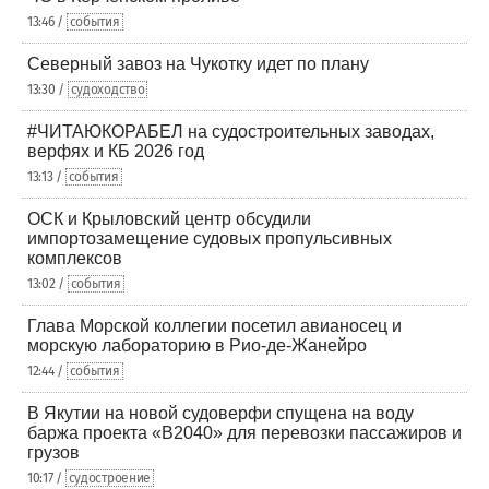
13:46 /
события
Северный завоз на Чукотку идет по плану
13:30 /
судоходство
#ЧИТАЮКОРАБЕЛ на судостроительных заводах,
верфях и КБ 2026 год
13:13 /
события
ОСК и Крыловский центр обсудили
импортозамещение судовых пропульсивных
комплексов
13:02 /
события
Глава Морской коллегии посетил авианосец и
морскую лабораторию в Рио-де-Жанейро
12:44 /
события
В Якутии на новой судоверфи спущена на воду
баржа проекта «В2040» для перевозки пассажиров и
грузов
10:17 /
судостроение