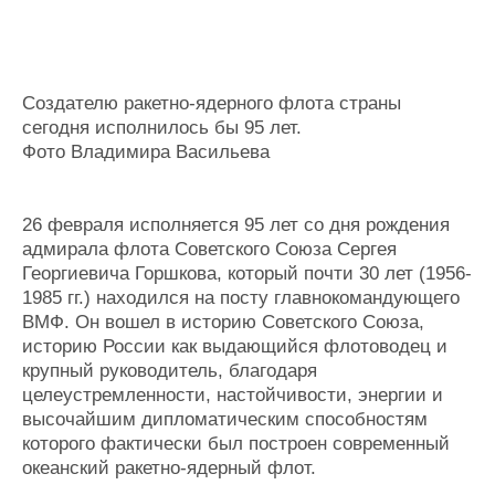
Журнал
Реклама
Создателю ракетно-ядерного флота страны
Конференции
Флот
сегодня исполнилось бы 95 лет.
Выставки и семинары
Галерея флота
Фото Владимира Васильева
Личности
Форум
Словарь
Отзывы
Все службы
26 февраля исполняется 95 лет со дня рождения
адмирала флота Советского Союза Сергея
Георгиевича Горшкова, который почти 30 лет (1956-
1985 гг.) находился на посту главнокомандующего
ВМФ. Он вошел в историю Советского Союза,
историю России как выдающийся флотоводец и
крупный руководитель, благодаря
целеустремленности, настойчивости, энергии и
высочайшим дипломатическим способностям
которого фактически был построен современный
океанский ракетно-ядерный флот.