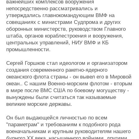
важнейших комплексов вооружения
непосредственно рассматривались и
утверждались главнокомандующим ВМФ на
совещаниях с министрами Судпрома и других
оборонных министерств, руководством Главного
штаба, органов кораблестроения и вооружения,
центральных управлений, НИУ ВМФ и КБ
промышленности.
Сергей Горшков стал идеологом и организатором
создания современного ракетно-ядерного
океанского флота страны - он вывел его в Мировой
океан.. С нашим Военно-морским флотом - вторым
в мире после ВМС США по боевому могуществу -
вынуждены были считаться так называемые
великие морские державы.
Он был выдающейся личностью по всем
"параметрам" и требованиям к подобного рода
военачальникам и крупным руководителям нашего
бурного ХХ века, насыщенного войнами, другими