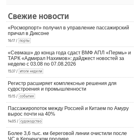
Свежие новости
«Росморпорт» получил в управление пассажирский
причал в Диксоне
16:17 /
порты
«Севмаш» до конца года сдаст ВМФ АПЛ «Пермь» и
ТАРК «Адмирал Нахимов»: дайджест новостей за
неделю с 03.08 по 07.08.2026
15:37 /
итоги недели
Регистр расширяет комплексные решения для
судостроения и промышленности
15:15 /
события
Пассажиропоток между Россией и Китаем по Амуру
вырос почти на 40%
14:05 /
судоходство
Более 3,6 тыс. км береговой линии очистили после
ЧС в Керченском проливе