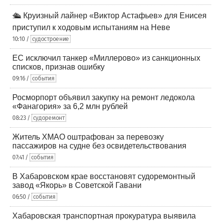
🛳️ Круизный лайнер «Виктор Астафьев» для Енисея
приступил к ходовым испытаниям на Неве
10:10 /
судостроение
ЕС исключил танкер «Миллерово» из санкционных
списков, признав ошибку
09:16 /
события
Росморпорт объявил закупку на ремонт ледокола
«Фанагория» за 6,2 млн рублей
08:23 /
судоремонт
Житель ХМАО оштрафован за перевозку
пассажиров на судне без освидетельствования
07:41 /
события
В Хабаровском крае восстановят судоремонтный
завод «Якорь» в Советской Гавани
06:50 /
события
Хабаровская транспортная прокуратура выявила