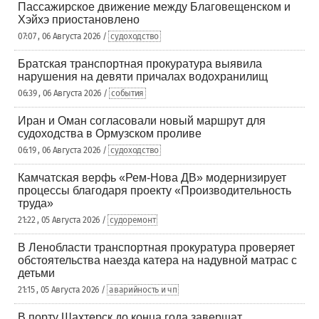
Пассажирское движение между Благовещенском и
Хэйхэ приостановлено
07:07 , 06 Августа 2026 /
судоходство
Братская транспортная прокуратура выявила
нарушения на девяти причалах водохранилищ
06:39 , 06 Августа 2026 /
события
Иран и Оман согласовали новый маршрут для
судоходства в Ормузском проливе
06:19 , 06 Августа 2026 /
судоходство
Камчатская верфь «Рем-Нова ДВ» модернизирует
процессы благодаря проекту «Производительность
труда»
21:22 , 05 Августа 2026 /
судоремонт
В Ленобласти транспортная прокуратура проверяет
обстоятельства наезда катера на надувной матрас с
детьми
21:15 , 05 Августа 2026 /
аварийность и чп
В порту Шахтерск до конца года завершат