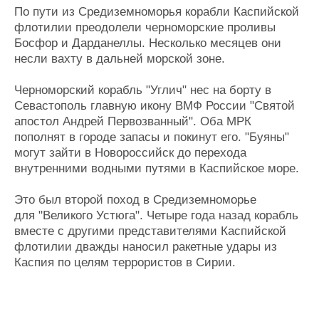
По пути из Средиземноморья корабли Каспийской
Журнал
флотилии преодолели черноморские проливы
Реклама
Босфор и Дарданеллы. Несколько месяцев они
несли вахту в дальней морской зоне.
Конференции
Флот
Черноморский корабль "Углич" нес на борту в
Выставки и семинары
Галерея флота
Севастополь главную икону ВМФ России "Святой
Личности
Форум
апостол Андрей Первозванный". Оба МРК
Словарь
Отзывы
пополнят в городе запасы и покинут его. "Буяны"
Все службы
могут зайти в Новороссийск до перехода
внутренними водными путями в Каспийское море.
Это был второй поход в Средиземноморье
для "Великого Устюга". Четыре года назад корабль
вместе с другими представителями Каспийской
флотилии дважды наносил ракетные удары из
Каспия по целям террористов в Сирии.