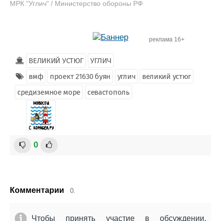
МРК "Углич" / Министерство обороны РФ
реклама 16+
ВЕЛИКИЙ УСТЮГ
УГЛИЧ
вмф
проект 21630 буян
углич
великий устюг
средиземное море
севастополь
0
Комментарии
0.
Чтобы принять участие в обсуждении,