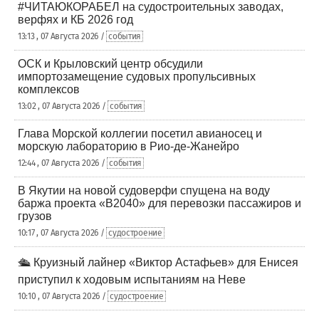
#ЧИТАЮКОРАБЕЛ на судостроительных заводах,
верфях и КБ 2026 год
13:13 , 07 Августа 2026 /
события
ОСК и Крыловский центр обсудили
импортозамещение судовых пропульсивных
комплексов
13:02 , 07 Августа 2026 /
события
Глава Морской коллегии посетил авианосец и
морскую лабораторию в Рио-де-Жанейро
12:44 , 07 Августа 2026 /
события
В Якутии на новой судоверфи спущена на воду
баржа проекта «В2040» для перевозки пассажиров и
грузов
10:17 , 07 Августа 2026 /
судостроение
🛳️ Круизный лайнер «Виктор Астафьев» для Енисея
приступил к ходовым испытаниям на Неве
10:10 , 07 Августа 2026 /
судостроение