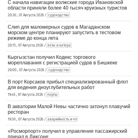
С начала навигации волжские города Ивановской
области приняли более 40 тысяч круизных туристов
20:30 , 07 Августа 2026 /
судоходство
Слип для маломерных судов в Магаданском
морском центре планируют запустить в тестовом
режиме до конца лета
20:15 , 07 Августа 2026 /
яхты и катера
Кыргызстан получил Кодекс торгового
мореплавания с регистрацией судов в Бишкеке
20:00 , 07 Августа 2026 /
судоходство
В порт Корсаков прибыл специализированный флот
для ведения дноуглубительных работ
19:45 , 07 Августа 2026 /
порты
В акватории Малой Невы частично затонул плавучий
ресторан
19:30 , 07 Августа 2026 /
аварийность и чп
«Росморпорт» получил в управление пассажирский
причал в Диксоне