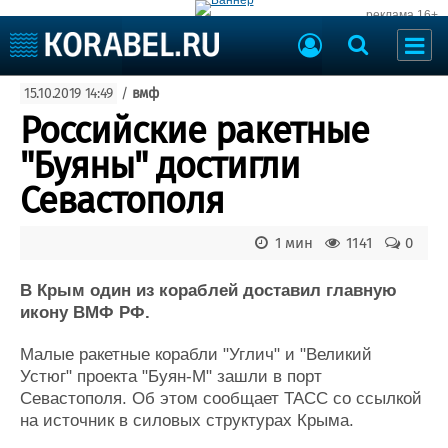
реклама 16+
Судостроение
15.10.2019 14:49
/
вмф
Судоходство
Судоремонт
Российские ракетные
События
Пресс-релизы
"Буяны" достигли
Порты
Рыболовство
Севастополя
ВМФ
Образование
Яхты и катера
1 мин
1141
0
Еще
В Крым один из кораблей доставил главную
Судостроение
Торговая площадка
икону ВМФ РФ.
Пульс
Доска объявлений
Новости
Продажа флота
Малые ракетные корабли "Углич" и "Великий
Компании
Оборудование
Устюг" проекта "Буян-М" зашли в порт
Репутация
Изделия
Севастополя. Об этом сообщает ТАСС со ссылкой
Работа
Материалы
на источник в силовых структурах Крыма.
Крюинг
Услуги