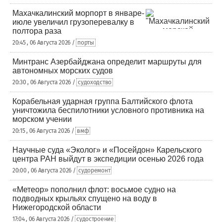
Махачкалинский морпорт в январе-
июле увеличил грузоперевалку в
полтора раза
20:45 , 06 Августа 2026 /
порты
Минтранс Азербайджана определит маршруты для
автономных морских судов
20:30 , 06 Августа 2026 /
судоходство
Корабельная ударная группа Балтийского флота
уничтожила беспилотники условного противника на
морском учении
20:15 , 06 Августа 2026 /
вмф
Научные суда «Эколог» и «Посейдон» Карельского
центра РАН выйдут в экспедиции осенью 2026 года
20:00 , 06 Августа 2026 /
судоремонт
«Метеор» пополнил флот: восьмое судно на
подводных крыльях спущено на воду в
Нижегородской области
17:04 , 06 Августа 2026 /
судостроение