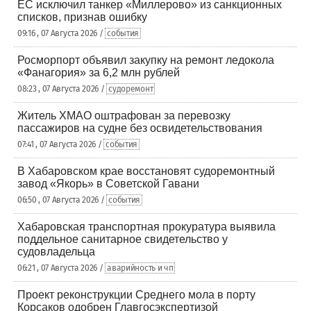
ЕС исключил танкер «Миллерово» из санкционных
списков, признав ошибку
09:16 , 07 Августа 2026 /
события
Росморпорт объявил закупку на ремонт ледокола
«Фанагория» за 6,2 млн рублей
08:23 , 07 Августа 2026 /
судоремонт
Житель ХМАО оштрафован за перевозку
пассажиров на судне без освидетельствования
07:41 , 07 Августа 2026 /
события
В Хабаровском крае восстановят судоремонтный
завод «Якорь» в Советской Гавани
06:50 , 07 Августа 2026 /
события
Хабаровская транспортная прокуратура выявила
поддельное санитарное свидетельство у
судовладельца
06:21 , 07 Августа 2026 /
аварийность и чп
Проект реконструкции Среднего мола в порту
Корсаков одобрен Главгосэкспертизой