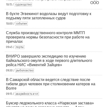
10:15 /
судоходство
В бухте Эгвекинот водолазы ведут подготовку к
подъему пяти затопленных судов
10:00 /
события
Служба производственного контроля ММТП
проверила нормы безопасности при работе на
причалах
09:45 /
порты
ВНИРО завершило экспедицию по изучению
байкальского омуля в ходе первого длительного
рейса НИС «Викентий Зайцев»
09:30 /
рыболовство
В Самарской области ведется следствие после
гибели двух человек при столкновении катеров на
Волге
09:15 /
аварийность и чп
Буксир ледокольного класса «Нарвская застава»