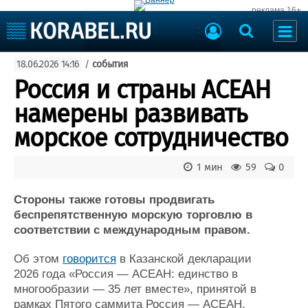
реклама 16+
Судостроение
18.06.2026 14:16
/
события
Судоходство
Судоремонт
Россия и страны АСЕАН
События
Пресс-релизы
намерены развивать
Порты
Рыболовство
морское сотрудничество
ВМФ
Образование
Яхты и катера
1 мин
59
0
Еще
Стороны также готовы продвигать
Судостроение
Торговая площадка
беспрепятственную морскую торговлю в
Пульс
Доска объявлений
соответствии с международным правом.
Новости
Продажа флота
Компании
Оборудование
Об этом
говорится
в Казанской декларации
Репутация
Изделия
2026 года «Россия — АСЕАН: единство в
Работа
Материалы
многообразии — 35 лет вместе», принятой в
Крюинг
Услуги
рамках Пятого саммита Россия — АСЕАН.