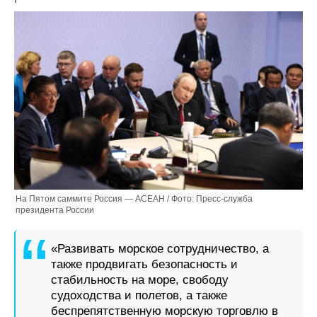
Журнал
Реклама
Конференции
Флот
Выставки и семинары
Галерея флота
Личности
Форум
Словарь
Отзывы
Все службы
На Пятом саммите Россия — АСЕАН / Фото: Пресс-служба
президента России
«Развивать морское сотрудничество, а
также продвигать безопасность и
стабильность на море, свободу
судоходства и полетов, а также
беспрепятственную морскую торговлю в