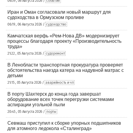
06:39 , 06 Августа 2026 /
события
Иран и Оман согласовали новый маршрут для
судоходства в Ормузском проливе
06:19 , 06 Августа 2026 /
судоходство
Камчатская верфь «Рем-Нова ДВ» модернизирует
процессы благодаря проекту «Производительность
труда»
21:22 , 05 Августа 2026 /
судоремонт
В Ленобласти транспортная прокуратура проверяет
обстоятельства наезда катера на надувной матрас с
детьми
21:15 , 05 Августа 2026 /
аварийность и чп
В порту Шахтерск до конца года завершат
оборудование всех точек перегрузки системами
аспирации угольной пыли
20:45 , 05 Августа 2026 /
порты
Севмаш приступил к сборке упорных подшипников
для атомного ледокола «Сталинград»