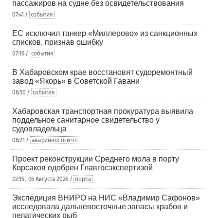
пассажиров на судне без освидетельствования
07:41 /
события
ЕС исключил танкер «Миллерово» из санкционных
списков, признав ошибку
07:16 /
события
В Хабаровском крае восстановят судоремонтный
завод «Якорь» в Советской Гавани
06:50 /
события
Хабаровская транспортная прокуратура выявила
поддельное санитарное свидетельство у
судовладельца
06:21 /
аварийность и чп
Проект реконструкции Среднего мола в порту
Корсаков одобрен Главгосэкспертизой
22:15 , 06 Августа 2026 /
порты
Экспедиция ВНИРО на НИС «Владимир Сафонов»
исследовала дальневосточные запасы крабов и
пелагических рыб