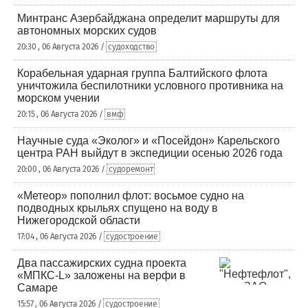
Минтранс Азербайджана определит маршруты для
автономных морских судов
20:30 , 06 Августа 2026 /
судоходство
Корабельная ударная группа Балтийского флота
уничтожила беспилотники условного противника на
морском учении
20:15 , 06 Августа 2026 /
вмф
Научные суда «Эколог» и «Посейдон» Карельского
центра РАН выйдут в экспедиции осенью 2026 года
20:00 , 06 Августа 2026 /
судоремонт
«Метеор» пополнил флот: восьмое судно на
подводных крыльях спущено на воду в
Нижегородской области
17:04 , 06 Августа 2026 /
судостроение
Два пассажирских судна проекта
«МПКС-L» заложены на верфи в
Самаре
15:57 , 06 Августа 2026 /
судостроение