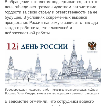
В обращении к коллегам подчеркивается, что этот
Журнал
день объединяет граждан чувством патриотизма,
Реклама
гордости за свою страну и ответственности за ее
будущее. В условиях современных вызовов
процветание России напрямую зависит от вклада
Конференции
Флот
каждого работника, его слаженной и
Выставки и семинары
Галерея флота
добросовестной работы.
Личности
Форум
Словарь
Отзывы
Все службы
Росморречфлот поздравил работников и ветеранов отрасли с Днем
России / Фото: Федеральное агенство морского и речного транспорта
В ведомстве отметили, что сотрудники водного