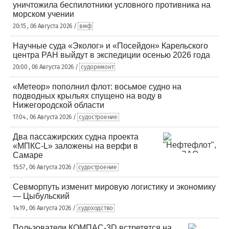
уничтожила беспилотники условного противника на
морском учении
20:15 , 06 Августа 2026 /
вмф
Научные суда «Эколог» и «Посейдон» Карельского
центра РАН выйдут в экспедиции осенью 2026 года
20:00 , 06 Августа 2026 /
судоремонт
«Метеор» пополнил флот: восьмое судно на
подводных крыльях спущено на воду в
Нижегородской области
17:04 , 06 Августа 2026 /
судостроение
Два пассажирских судна проекта
«МПКС-L» заложены на верфи в
Самаре
15:57 , 06 Августа 2026 /
судостроение
Севморпуть изменит мировую логистику и экономику
— Цыбульский
14:19 , 06 Августа 2026 /
судоходство
Пользователи КОМПАС-3D встретятся на