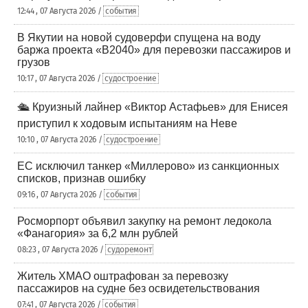
12:44 , 07 Августа 2026 /
события
В Якутии на новой судоверфи спущена на воду
баржа проекта «В2040» для перевозки пассажиров и
грузов
10:17 , 07 Августа 2026 /
судостроение
🛳️ Круизный лайнер «Виктор Астафьев» для Енисея
приступил к ходовым испытаниям на Неве
10:10 , 07 Августа 2026 /
судостроение
ЕС исключил танкер «Миллерово» из санкционных
списков, признав ошибку
09:16 , 07 Августа 2026 /
события
Росморпорт объявил закупку на ремонт ледокола
«Фанагория» за 6,2 млн рублей
08:23 , 07 Августа 2026 /
судоремонт
Житель ХМАО оштрафован за перевозку
пассажиров на судне без освидетельствования
07:41 , 07 Августа 2026 /
события