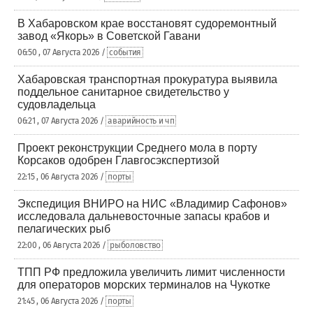
В Хабаровском крае восстановят судоремонтный
завод «Якорь» в Советской Гавани
06:50 , 07 Августа 2026 /
события
Хабаровская транспортная прокуратура выявила
поддельное санитарное свидетельство у
судовладельца
06:21 , 07 Августа 2026 /
аварийность и чп
Проект реконструкции Среднего мола в порту
Корсаков одобрен Главгосэкспертизой
22:15 , 06 Августа 2026 /
порты
Экспедиция ВНИРО на НИС «Владимир Сафонов»
исследовала дальневосточные запасы крабов и
пелагических рыб
22:00 , 06 Августа 2026 /
рыболовство
ТПП РФ предложила увеличить лимит численности
для операторов морских терминалов на Чукотке
21:45 , 06 Августа 2026 /
порты