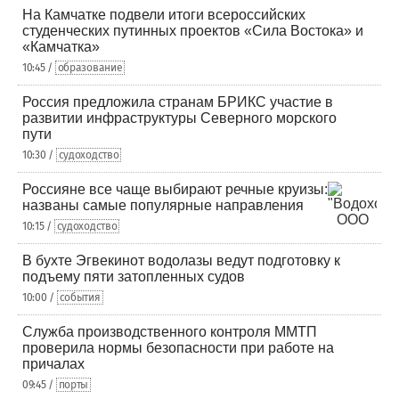
На Камчатке подвели итоги всероссийских
студенческих путинных проектов «Сила Востока» и
«Камчатка»
10:45 /
образование
Россия предложила странам БРИКС участие в
развитии инфраструктуры Северного морского
пути
10:30 /
судоходство
Россияне все чаще выбирают речные круизы:
названы самые популярные направления
10:15 /
судоходство
В бухте Эгвекинот водолазы ведут подготовку к
подъему пяти затопленных судов
10:00 /
события
Служба производственного контроля ММТП
проверила нормы безопасности при работе на
причалах
09:45 /
порты