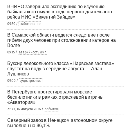
ВНИРО завершило экспедицию по изучению
байкальского омуля в ходе первого длительного
рейса НИС «Викентий Зайцев»
09:30 /
рыболовство
В Самарской области ведется следствие после
гибели двух человек при столкновении катеров на
Волге
09:15 /
аварийность и чп
Буксир ледокольного класса «Нарвская застава»
спустят на воду в середине августа — Алан
Лушников
09:00 /
судостроение
В Петербурге протестировали морские
беспилотники в рамках отраслевой витрины
«Акватория»
21:30 , 07 Августа 2026 /
события
Северный завоз в Ненецком автономном округе
выполнен на 86,1%