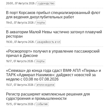
20:00 , 07 Августа 2026 /
судоходство
В порт Корсаков прибыл специализированный флот
для ведения дноуглубительных работ
19:45 , 07 Августа 2026 /
порты
В акватории Малой Невы частично затонул плавучий
ресторан
19:30 , 07 Августа 2026 /
аварийность и чп
«Росморпорт» получил в управление пассажирский
причал в Диксоне
16:17 , 07 Августа 2026 /
порты
«Севмаш» до конца года сдаст ВМФ АПЛ «Пермь» и
ТАРК «Адмирал Нахимов»: дайджест новостей за
неделю с 03.08 по 07.08.2026
15:37 , 07 Августа 2026 /
итоги недели
Регистр расширяет комплексные решения для
судостроения и промышленности
15:15 , 07 Августа 2026 /
события