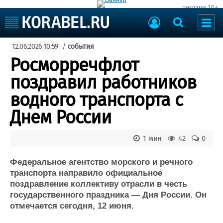
реклама 16+
Судостроение
12.06.2026 10:59
/
события
Судоходство
Судоремонт
Росморречфлот
События
Пресс-релизы
поздравил работников
Порты
Рыболовство
водного транспорта с
ВМФ
Образование
Днем России
Яхты и катера
Еще
1 мин
42
0
Судостроение
Торговая площадка
Пульс
Доска объявлений
Федеральное агентство морского и речного
Новости
Продажа флота
транспорта направило официальное
поздравление коллективу отрасли в честь
Компании
Оборудование
государственного праздника — Дня России. Он
Репутация
Изделия
отмечается сегодня, 12 июня.
Работа
Материалы
Крюинг
Услуги