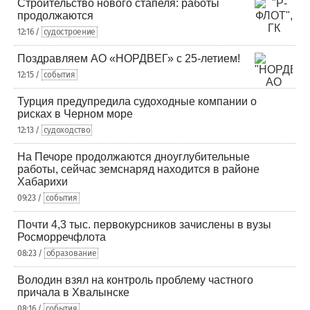
Строительство нового стапеля: работы
продолжаются
12:16 /
судостроение
Поздравляем АО «НОРДВЕГ» с 25-летием!
12:15 /
события
Турция предупредила судоходные компании о
рисках в Черном море
12:13 /
судоходство
На Печоре продолжаются дноуглубительные
работы, сейчас земснаряд находится в районе
Хабарихи
09:23 /
события
Почти 4,3 тыс. первокурсников зачислены в вузы
Росморречфлота
08:23 /
образование
Володин взял на контроль проблему частного
причала в Хвалынске
08:16 /
события