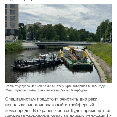
Журнал
Реклама
Конференции
Флот
Выставки и семинары
Галерея флота
Личности
Форум
Словарь
Отзывы
Все службы
Расчистку русла Чёрной речки в Петербурге завершат в 2027 году /
Фото: Пресс-служба правительства Санкт-Петербурга
Специалистам предстоит очистить дно реки,
используя многочерпаковый и грейферный
земснаряды. В охранных зонах будет применяться
бережная технология размыва донных отложений с