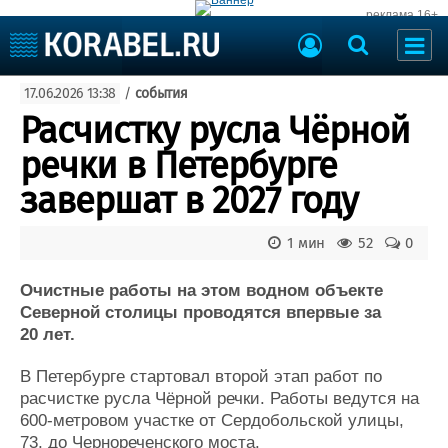
реклама 16+
Судостроение
17.06.2026 13:38
/
события
Судоходство
Судоремонт
Расчистку русла Чёрной
События
Пресс-релизы
речки в Петербурге
Порты
Рыболовство
завершат в 2027 году
ВМФ
Образование
Яхты и катера
1 мин
52
0
Еще
Очистные работы на этом водном объекте
Судостроение
Торговая площадка
Северной столицы проводятся впервые за
Пульс
Доска объявлений
20 лет.
Новости
Продажа флота
Компании
Оборудование
В Петербурге стартовал второй этап работ по
Репутация
Изделия
расчистке русла Чёрной речки. Работы ведутся на
Работа
Материалы
600-метровом участке от Сердобольской улицы,
Крюинг
Услуги
73, до Чернореченского моста.