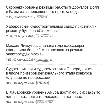
Скорректированы режимы работы гидроузлов Волги
и Камы из-за повышенного притока воды
11:45 , 09 Августа 2026 /
события
Хабаровский судостроительный завод приступил к
ремонту буксира «Стрежень»
11:30 , 09 Августа 2026 /
судоремонт
Максим Ликсутов: с начала года пассажиры
совершили более 1 млн поездок на речных
электросудах Москвы
11:15 , 09 Августа 2026 /
судоходство
Судостроители и судоремонтники Северодвинска —
в числе призеров регионального этапа конкурса
«Лучший по профессии»
10:59 , 09 Августа 2026 /
события
В Хабаровске уровень Амура достиг 448 см: закрыто
четыре остановки теплоходов на островах
10:45 , 09 Августа 2026 /
судоходство