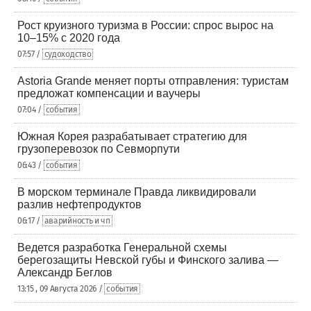
Рост круизного туризма в России: спрос вырос на
10–15% с 2020 года
07:57 /
судоходство
Astoria Grande меняет порты отправления: туристам
предложат компенсации и ваучеры
07:04 /
события
Южная Корея разрабатывает стратегию для
грузоперевозок по Севморпути
06:43 /
события
В морском терминале Правда ликвидировали
разлив нефтепродуктов
06:17 /
аварийность и чп
Ведется разработка Генеральной схемы
берегозащиты Невской губы и Финского залива —
Александр Беглов
13:15 , 09 Августа 2026 /
события