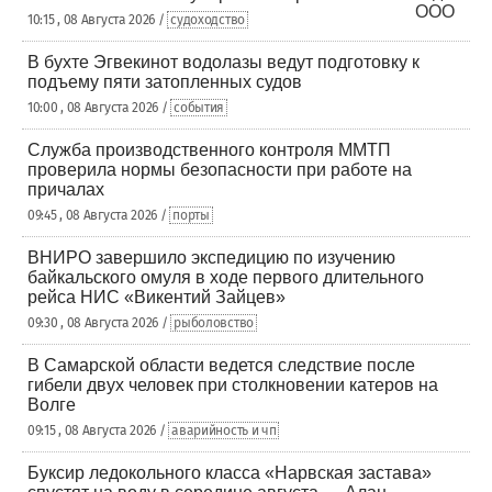
10:15 , 08 Августа 2026 /
судоходство
В бухте Эгвекинот водолазы ведут подготовку к
подъему пяти затопленных судов
10:00 , 08 Августа 2026 /
события
Служба производственного контроля ММТП
проверила нормы безопасности при работе на
причалах
09:45 , 08 Августа 2026 /
порты
ВНИРО завершило экспедицию по изучению
байкальского омуля в ходе первого длительного
рейса НИС «Викентий Зайцев»
09:30 , 08 Августа 2026 /
рыболовство
В Самарской области ведется следствие после
гибели двух человек при столкновении катеров на
Волге
09:15 , 08 Августа 2026 /
аварийность и чп
Буксир ледокольного класса «Нарвская застава»