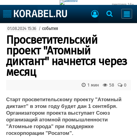
реклама 16+
Судостроение
01.08.2024 15:36
/
события
Судоходство
Судоремонт
Просветительский
События
Пресс-релизы
проект "Атомный
Порты
Рыболовство
диктант" начнется через
ВМФ
Образование
месяц
Яхты и катера
Еще
1 мин
58
0
Судостроение
Торговая площадка
Пульс
Доска объявлений
Старт просветительскому проекту "Атомный
Новости
Продажа флота
диктант" в этом году будет дан 1 сентября.
Организатором проекта выступает Союз
Компании
Оборудование
организаций атомной промышленности
Репутация
Изделия
"Атомные города" при поддержке
Работа
Материалы
госкорпорации "Росатом".
Крюинг
Услуги