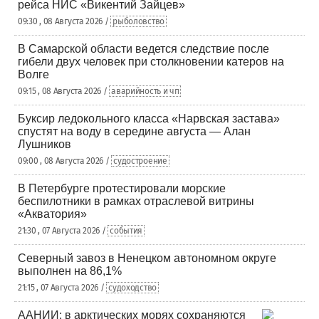
рейса НИС «Викентий Зайцев»
09:30 , 08 Августа 2026 /
рыболовство
В Самарской области ведется следствие после
гибели двух человек при столкновении катеров на
Волге
09:15 , 08 Августа 2026 /
аварийность и чп
Буксир ледокольного класса «Нарвская застава»
спустят на воду в середине августа — Алан
Лушников
09:00 , 08 Августа 2026 /
судостроение
В Петербурге протестировали морские
беспилотники в рамках отраслевой витрины
«Акватория»
21:30 , 07 Августа 2026 /
события
Северный завоз в Ненецком автономном округе
выполнен на 86,1%
21:15 , 07 Августа 2026 /
судоходство
ААНИИ: в арктических морях сохраняются