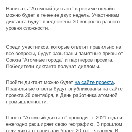
Журнал
Написать "Атомный диктант" в режиме онлайн
Реклама
можно будет в течение двух недель. Участникам
диктанта будут предложены 30 вопросов разного
уровня сложности.
Конференции
Флот
Выставки и семинары
Галерея флота
Личности
Форум
Среди участников, которые ответят правильно на
Словарь
Отзывы
все вопросы, будут разыграны памятные призы от
Все службы
Союза "Атомные города" и партнеров проекта.
Победители диктанта получат дипломы.
Пройти диктант можно будет
на сайте проекта
.
Правильные ответы будут опубликованы на сайте
проекта 28 сентября, в День работника атомной
промышленности.
Проект "Атомный диктант" проходит с 2021 года и
ежегодно расширяет свою географию. В прошлом
году диктант написали более 20 тыс. человек. В