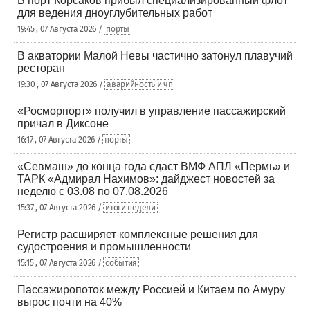
В порт Корсаков прибыл специализированный флот
для ведения дноуглубительных работ
19:45 , 07 Августа 2026 /
порты
В акватории Малой Невы частично затонул плавучий
ресторан
19:30 , 07 Августа 2026 /
аварийность и чп
«Росморпорт» получил в управление пассажирский
причал в Диксоне
16:17 , 07 Августа 2026 /
порты
«Севмаш» до конца года сдаст ВМФ АПЛ «Пермь» и
ТАРК «Адмирал Нахимов»: дайджест новостей за
неделю с 03.08 по 07.08.2026
15:37 , 07 Августа 2026 /
итоги недели
Регистр расширяет комплексные решения для
судостроения и промышленности
15:15 , 07 Августа 2026 /
события
Пассажиропоток между Россией и Китаем по Амуру
вырос почти на 40%