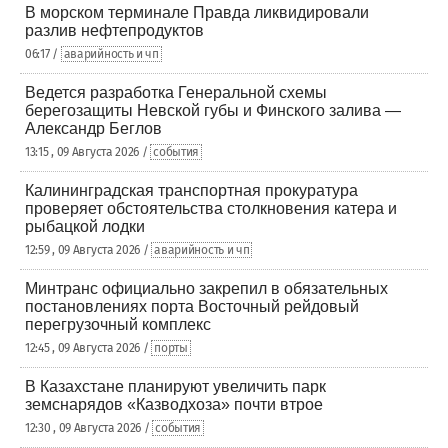
В морском терминале Правда ликвидировали
разлив нефтепродуктов
06:17 /
аварийность и чп
Ведется разработка Генеральной схемы
берегозащиты Невской губы и Финского залива —
Александр Беглов
13:15 , 09 Августа 2026 /
события
Калининградская транспортная прокуратура
проверяет обстоятельства столкновения катера и
рыбацкой лодки
12:59 , 09 Августа 2026 /
аварийность и чп
Минтранс официально закрепил в обязательных
постановлениях порта Восточный рейдовый
перегрузочный комплекс
12:45 , 09 Августа 2026 /
порты
В Казахстане планируют увеличить парк
земснарядов «Казводхоза» почти втрое
12:30 , 09 Августа 2026 /
события