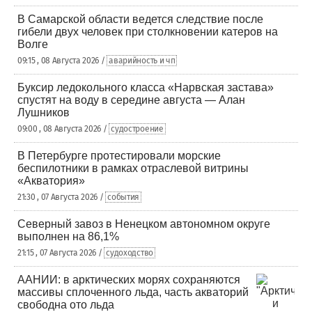
В Самарской области ведется следствие после
гибели двух человек при столкновении катеров на
Волге
09:15 , 08 Августа 2026 /
аварийность и чп
Буксир ледокольного класса «Нарвская застава»
спустят на воду в середине августа — Алан
Лушников
09:00 , 08 Августа 2026 /
судостроение
В Петербурге протестировали морские
беспилотники в рамках отраслевой витрины
«Акватория»
21:30 , 07 Августа 2026 /
события
Северный завоз в Ненецком автономном округе
выполнен на 86,1%
21:15 , 07 Августа 2026 /
судоходство
ААНИИ: в арктических морях сохраняются
массивы сплоченного льда, часть акваторий
свободна ото льда