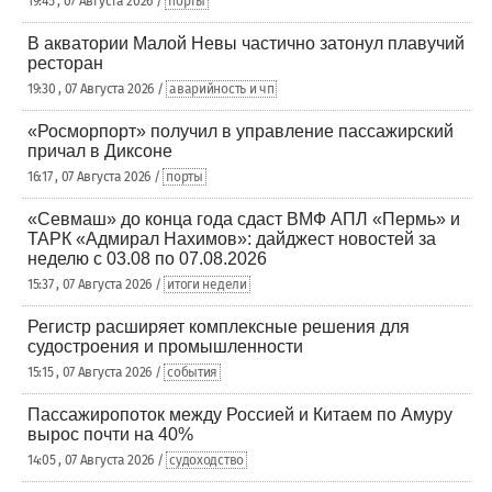
19:45 , 07 Августа 2026 /
порты
В акватории Малой Невы частично затонул плавучий
ресторан
19:30 , 07 Августа 2026 /
аварийность и чп
«Росморпорт» получил в управление пассажирский
причал в Диксоне
16:17 , 07 Августа 2026 /
порты
«Севмаш» до конца года сдаст ВМФ АПЛ «Пермь» и
ТАРК «Адмирал Нахимов»: дайджест новостей за
неделю с 03.08 по 07.08.2026
15:37 , 07 Августа 2026 /
итоги недели
Регистр расширяет комплексные решения для
судостроения и промышленности
15:15 , 07 Августа 2026 /
события
Пассажиропоток между Россией и Китаем по Амуру
вырос почти на 40%
14:05 , 07 Августа 2026 /
судоходство