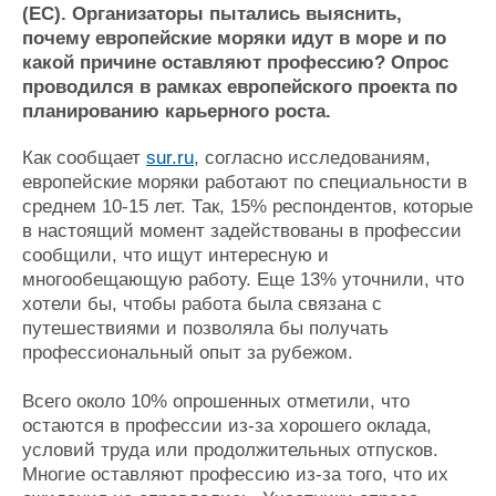
Новости
Продажа флота
(ЕС). Организаторы пытались выяснить,
Компании
Оборудование
почему европейские моряки идут в море и по
Репутация
Изделия
какой причине оставляют профессию? Опрос
Работа
Материалы
проводился в рамках европейского проекта по
Крюинг
Услуги
планированию карьерного роста.
Журнал
Как сообщает
sur.ru
, согласно исследованиям,
Реклама
европейские моряки работают по специальности в
среднем 10-15 лет. Так, 15% респондентов, которые
Конференции
Флот
в настоящий момент задействованы в профессии
сообщили, что ищут интересную и
Выставки и семинары
Галерея флота
многообещающую работу. Еще 13% уточнили, что
Личности
Форум
хотели бы, чтобы работа была связана с
Словарь
Отзывы
путешествиями и позволяла бы получать
Все службы
профессиональный опыт за рубежом.
Всего около 10% опрошенных отметили, что
остаются в профессии из-за хорошего оклада,
условий труда или продолжительных отпусков.
Многие оставляют профессию из-за того, что их