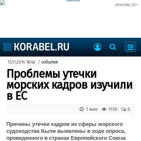
реклама 16+
Судостроение
13.11.2014 18:42
/
события
Судоходство
Судоремонт
Проблемы утечки
События
Пресс-релизы
морских кадров изучили
Порты
Рыболовство
в ЕС
ВМФ
Образование
Яхты и катера
1 мин
1156
0
Еще
Причины утечки кадров из сферы морского
Судостроение
Торговая площадка
судоходства были выявлены в ходе опроса,
Пульс
Доска объявлений
проведенного в странах Европейского Союза