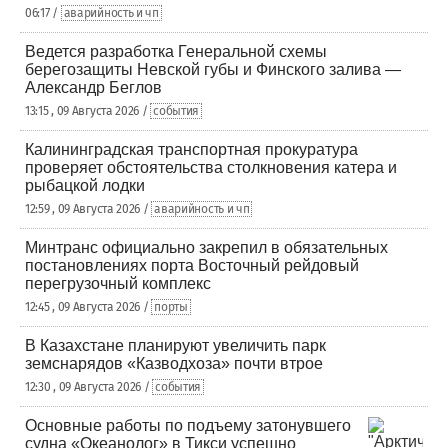
06:17 /
аварийность и чп
Ведется разработка Генеральной схемы
берегозащиты Невской губы и Финского залива —
Александр Беглов
13:15 , 09 Августа 2026 /
события
Калининградская транспортная прокуратура
проверяет обстоятельства столкновения катера и
рыбацкой лодки
12:59 , 09 Августа 2026 /
аварийность и чп
Минтранс официально закрепил в обязательных
постановлениях порта Восточный рейдовый
перегрузочный комплекс
12:45 , 09 Августа 2026 /
порты
В Казахстане планируют увеличить парк
земснарядов «Казводхоза» почти втрое
12:30 , 09 Августа 2026 /
события
Основные работы по подъему затонувшего
судна «Океанолог» в Тикси успешно