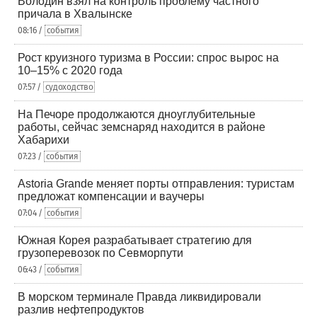
Володин взял на контроль проблему частного
причала в Хвалынске
08:16 /
события
Рост круизного туризма в России: спрос вырос на
10–15% с 2020 года
07:57 /
судоходство
На Печоре продолжаются дноуглубительные
работы, сейчас земснаряд находится в районе
Хабарихи
07:23 /
события
Astoria Grande меняет порты отправления: туристам
предложат компенсации и ваучеры
07:04 /
события
Южная Корея разрабатывает стратегию для
грузоперевозок по Севморпути
06:43 /
события
В морском терминале Правда ликвидировали
разлив нефтепродуктов