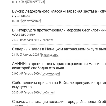
09:15 /
аварийность и чп
Буксир ледокольного класса «Нарвская застава» спу
Лушников
09:00 /
судостроение
В Петербурге протестировали морские беспилотники
«Акватория»
21:30 , 07 Августа 2026 /
события
Северный завоз в Ненецком автономном округе вып
21:15 , 07 Августа 2026 /
судоходство
ААНИИ: в арктических морях сохраняются массивы с
акваторий свободна ото льда
21:00 , 07 Августа 2026 /
судоходство
Собственника причала на Байкале принудили отрем
имущество
20:45 , 07 Августа 2026 /
события
С начала навигации волжские города Ивановской об
туристов