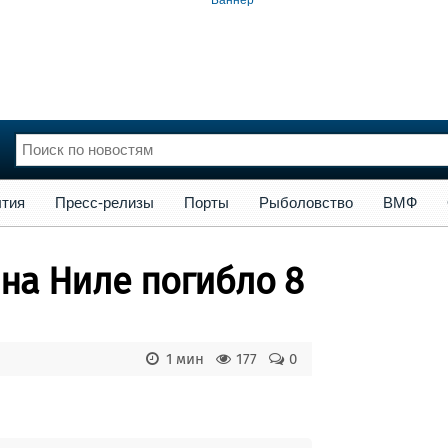
сс-релизы
Порты
Рыболовство
ВМФ
Образование
Яхт
тия
Пресс-релизы
Порты
Рыболовство
ВМФ
нции
Флот
и и семинары
Галерея флота
на Ниле погибло 8
и
Форум
Отзывы
Все службы
1 мин
177
0