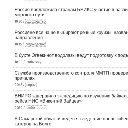
Россия предложила странам БРИКС участие в разв
морского пути
10:30 /
судоходство
Россияне все чаще выбирают речные круизы: назв
направления
10:15 /
судоходство
В бухте Эгвекинот водолазы ведут подготовку к под
10:00 /
события
Служба производственного контроля ММТП провери
причалах
09:45 /
порты
ВНИРО завершило экспедицию по изучению байкальс
рейса НИС «Викентий Зайцев»
09:30 /
рыболовство
В Самарской области ведется следствие после гибел
катеров на Волге