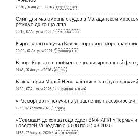
20:30 , 07 Августа 2026 /
судоходство
Слип для маломерных судов в Магаданском морском 
режиме до конца лета
20:15 , 07 Августа 2026 /
яхты и катера
Кыргызстан получил Кодекс торгового мореплавания
20:00 , 07 Августа 2026 /
судоходство
В порт Корсаков прибыл специализированный флот 
19:45 , 07 Августа 2026 /
порты
В акватории Малой Невы частично затонул плавучий
19:30 , 07 Августа 2026 /
аварийность и чп
«Росморпорт» получил в управление пассажирский 
16:17 , 07 Августа 2026 /
порты
«Севмаш» до конца года сдаст ВМФ АПЛ «Пермь» и
новостей за неделю с 03.08 по 07.08.2026
15:37 , 07 Августа 2026 /
итоги недели