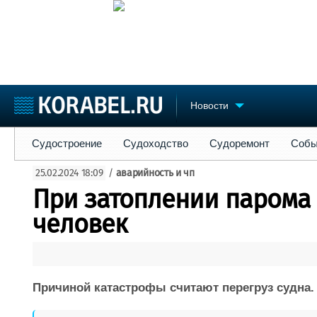
Новости
Судостроение
Судоходство
Судоремонт
События
Пре
Судостроение
Судоходство
Судоремонт
Собы
Судостроение
Торговая площадка
Конфере
25.02.2024 18:09
/
аварийность и чп
Пульс
Доска объявлений
Выставк
При затоплении парома 
Новости
Продажа флота
Личност
Компании
Оборудование
Словарь
человек
Репутация
Изделия
Работа
Материалы
Крюинг
Услуги
Журнал
Причиной катастрофы считают перегруз судна.
Реклама