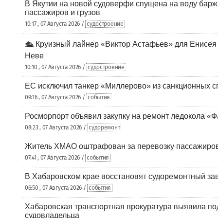
В Якутии на новой судоверфи спущена на воду барж
пассажиров и грузов
10:17 , 07 Августа 2026 /
судостроение
🛳️ Круизный лайнер «Виктор Астафьев» для Енисея
Неве
10:10 , 07 Августа 2026 /
судостроение
ЕС исключил танкер «Миллерово» из санкционных с
09:16 , 07 Августа 2026 /
события
Росморпорт объявил закупку на ремонт ледокола «Ф
08:23 , 07 Августа 2026 /
судоремонт
Житель ХМАО оштрафован за перевозку пассажиров 
07:41 , 07 Августа 2026 /
события
В Хабаровском крае восстановят судоремонтный за
06:50 , 07 Августа 2026 /
события
Хабаровская транспортная прокуратура выявила по
судовладельца