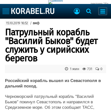
реклама 16+
Судостроение
15.10.2019 16:52
/
вмф
Судоходство
Судоремонт
Патрульный корабль
События
Пресс-релизы
"Василий Быков" будет
Порты
Рыболовство
служить у сирийских
ВМФ
Образование
берегов
Яхты и катера
Еще
1 мин
731
0
Судостроение
Торговая площадка
Пульс
Доска объявлений
Российский корабль вышел из Севастополя в
Новости
Продажа флота
дальний поход.
Компании
Оборудование
Черноморский патрульный корабль "Василий
Репутация
Изделия
Быков" покинул Севастополь и направился в
Работа
Материалы
Средиземное море. Об этом сообщает ТАСС,
Крюинг
Услуги