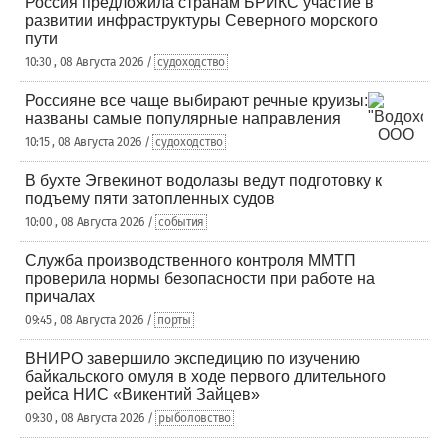
Россия предложила странам БРИКС участие в
развитии инфраструктуры Северного морского
пути
10:30 , 08 Августа 2026 /
судоходство
Россияне все чаще выбирают речные круизы:
названы самые популярные направления
10:15 , 08 Августа 2026 /
судоходство
В бухте Эгвекинот водолазы ведут подготовку к
подъему пяти затопленных судов
10:00 , 08 Августа 2026 /
события
Служба производственного контроля ММТП
проверила нормы безопасности при работе на
причалах
09:45 , 08 Августа 2026 /
порты
ВНИРО завершило экспедицию по изучению
байкальского омуля в ходе первого длительного
рейса НИС «Викентий Зайцев»
09:30 , 08 Августа 2026 /
рыболовство