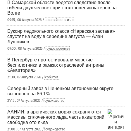
В Самарской области ведется следствие после
гибели двух человек при столкновении катеров на
Волге
09:15 , 08 Августа 2026 /
аварийность и чп
Буксир ледокольного класса «Нарвская застава»
спустят на воду в середине августа — Алан
Лушников
09:00 , 08 Августа 2026 /
судостроение
В Петербурге протестировали морские
беспилотники в рамках отраслевой витрины
«Акватория»
21:30 , 07 Августа 2026 /
события
Северный завоз в Ненецком автономном округе
выполнен на 86,1%
21:15 , 07 Августа 2026 /
судоходство
ААНИИ: в арктических морях сохраняются
массивы сплоченного льда, часть акваторий
свободна ото льда
21:00 , 07 Августа 2026 /
судоходство