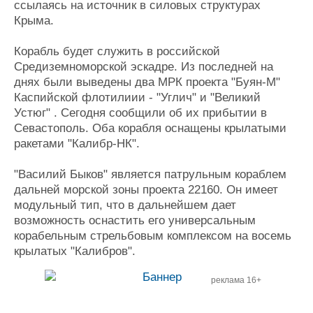
ссылаясь на источник в силовых структурах
Журнал
Крыма.
Реклама
Корабль будет служить в российской
Средиземноморской эскадре. Из последней на
Конференции
Флот
днях были выведены два МРК проекта "Буян-М"
Выставки и семинары
Галерея флота
Каспийской флотилиии - "Углич" и "Великий
Личности
Форум
Устюг" . Сегодня сообщили об их прибытии в
Словарь
Отзывы
Севастополь. Оба корабля оснащены крылатыми
Все службы
ракетами "Калибр-НК".
"Василий Быков" является патрульным кораблем
дальней морской зоны проекта 22160. Он имеет
модульный тип, что в дальнейшем дает
возможность оснастить его универсальным
корабельным стрельбовым комплексом на восемь
крылатых "Калибров".
реклама 16+