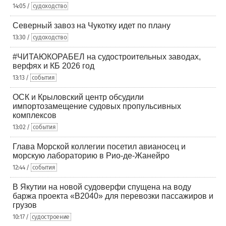
14:05 /
судоходство
Северный завоз на Чукотку идет по плану
13:30 /
судоходство
#ЧИТАЮКОРАБЕЛ на судостроительных заводах,
верфях и КБ 2026 год
13:13 /
события
ОСК и Крыловский центр обсудили
импортозамещение судовых пропульсивных
комплексов
13:02 /
события
Глава Морской коллегии посетил авианосец и
морскую лабораторию в Рио-де-Жанейро
12:44 /
события
В Якутии на новой судоверфи спущена на воду
баржа проекта «В2040» для перевозки пассажиров и
грузов
10:17 /
судостроение