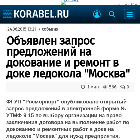
реклама 16+
Судостроение
24.06.2015 13:21
/
события
Судоходство
Судоремонт
Объявлен запрос
События
Пресс-релизы
предложений на
Порты
Рыболовство
докование и ремонт в
ВМФ
Образование
доке ледокола "Москва"
Яхты и катера
Еще
1 мин
566
0
Судостроение
Торговая площадка
Пульс
Доска объявлений
ФГУП "Росморпорт" опубликовало открытый
Новости
Продажа флота
запрос предложений в электронной форме №
УТМФ 9-15 по выбору организации на право
Компании
Оборудование
заключения договора на выполнение работ по
Репутация
Изделия
докованию и ремонтных работ в доке на
Работа
Материалы
ледоколе "Москва" для нужд предприятия.
Крюинг
Услуги