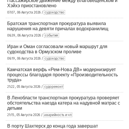
Пассажирское движение между Благовещенском и
Хэйхэ приостановлено
07:07 , 06 Августа 2026 /
судоходство
Братская транспортная прокуратура выявила
нарушения на девяти причалах водохранилищ
06:39 , 06 Августа 2026 /
события
Иран и Оман согласовали новый маршрут для
судоходства в Ормузском проливе
06:19 , 06 Августа 2026 /
судоходство
Камчатская верфь «Рем-Нова ДВ» модернизирует
процессы благодаря проекту «Производительность
труда»
21:22 , 05 Августа 2026 /
судоремонт
В Ленобласти транспортная прокуратура проверяет
обстоятельства наезда катера на надувной матрас с
детьми
21:15 , 05 Августа 2026 /
аварийность и чп
В порту Шахтерск до конца года завершат