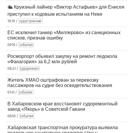
🛳️ Круизный лайнер «Виктор Астафьев» для Енисея
приступил к ходовым испытаниям на Неве
10:10 /
судостроение
ЕС исключил танкер «Миллерово» из санкционных
списков, признав ошибку
09:16 /
события
Росморпорт объявил закупку на ремонт ледокола
«Фанагория» за 6,2 млн рублей
08:23 /
судоремонт
Житель ХМАО оштрафован за перевозку
пассажиров на судне без освидетельствования
07:41 /
события
В Хабаровском крае восстановят судоремонтный
завод «Якорь» в Советской Гавани
06:50 /
события
Хабаровская транспортная прокуратура выявила
поддельное санитарное свидетельство у