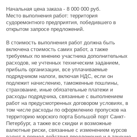
Журнал
Начальная цена заказа - 8 000 000 руб.
Реклама
Место выполнения работ: территория
судоремонтного предприятия, победившего в
открытом запросе предложений.
Конференции
Флот
Выставки и семинары
Галерея флота
В стоимость выполнения работ должна быть
Личности
Форум
включена стоимость самих работ, а также
Словарь
Отзывы
требуемых по мнению участника дополнительных
Все службы
расходов, не учтенных техническим заданием,
прибыль организации, все уплачиваемые
подрядчиком налоги, включая НДС, если он
подлежит начислению, таможенные пошлины,
страхование, иные обязательные платежи и
расходы подрядчика, связанные с выполнением
работ на предусмотренных договором условиях, в
том числе расходы по оформлению пропусков на
территорию морского порта Большой порт Санкт-
Петербург, а также все скидки и возможные
валютные риски, связанные с изменением курсов
валют в период действия предложения и в течение