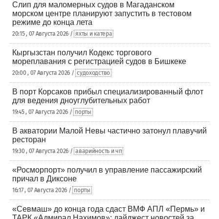
Слип для маломерных судов в Магаданском
морском центре планируют запустить в тестовом
режиме до конца лета
20:15 , 07 Августа 2026 /
яхты и катера
Кыргызстан получил Кодекс торгового
мореплавания с регистрацией судов в Бишкеке
20:00 , 07 Августа 2026 /
судоходство
В порт Корсаков прибыл специализированный флот
для ведения дноуглубительных работ
19:45 , 07 Августа 2026 /
порты
В акватории Малой Невы частично затонул плавучий
ресторан
19:30 , 07 Августа 2026 /
аварийность и чп
«Росморпорт» получил в управление пассажирский
причал в Диксоне
16:17 , 07 Августа 2026 /
порты
«Севмаш» до конца года сдаст ВМФ АПЛ «Пермь» и
ТАРК «Адмирал Нахимов»: дайджест новостей за