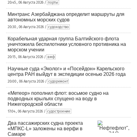
20:45 , 06 Августа 2026 /
порты
Минтранс Азербайджана определит маршруты для
автономных морских судов
20:30 , 06 Августа 2026 /
судоходство
Корабельная ударная группа Балтийского флота
уничтожила беспилотники условного противника на
морском учении
20:15 , 06 Августа 2026 /
вмф
Научные суда «Эколог» и «Посейдон» Карельского
центра РАН выйдут в экспедиции осенью 2026 года
20:00 , 06 Августа 2026 /
судоремонт
«Метеор» пополнил флот: восьмое судно на
подводных крыльях спущено на воду в
Нижегородской области
17:04 , 06 Августа 2026 /
судостроение
Два пассажирских судна проекта
«МПКС-L» заложены на верфи в
Самаре