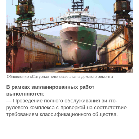
Журнал
Реклама
Конференции
Флот
Выставки и семинары
Галерея флота
Личности
Форум
Словарь
Отзывы
Все службы
Обновление «Сатурна»: ключевые этапы докового ремонта
В рамках запланированных работ
выполняются:
— Проведение полного обслуживания винто-
рулевого комплекса с проверкой на соответствие
требованиям классификационного общества.