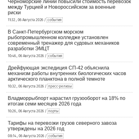
Черноморские линии повысили стоимость перевозок
между Турцией и Новороссийском за военные
риски
11:32 , 06 Августа 2026 /
события
В Санкт-Петербургском морском
рыбопромышленном колледже установлен
современный тренажер для судовых механиков
разработки ЭМЦТ
10:46 , 06 Августа 2026 /
события
Дрейфующая экспедиция СП-42 объяснила
механизм работы внутренних биологических часов
арктического планктона в полной темноте
10:32 , 06 Августа 2026 /
пресс-релизы
Владморрыбпорт нарастил грузооборот на 18% по
итогам семи месяцев 2026 года
10:26 , 06 Августа 2026 /
порты
Тарифы на перевозки грузов северного завоза
утверждены на 2026 год
08:14 , 06 Августа 2026 /
события