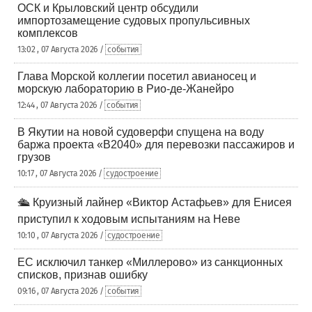
ОСК и Крыловский центр обсудили
импортозамещение судовых пропульсивных
комплексов
13:02 , 07 Августа 2026 /
события
Глава Морской коллегии посетил авианосец и
морскую лабораторию в Рио-де-Жанейро
12:44 , 07 Августа 2026 /
события
В Якутии на новой судоверфи спущена на воду
баржа проекта «В2040» для перевозки пассажиров и
грузов
10:17 , 07 Августа 2026 /
судостроение
🛳️ Круизный лайнер «Виктор Астафьев» для Енисея
приступил к ходовым испытаниям на Неве
10:10 , 07 Августа 2026 /
судостроение
ЕС исключил танкер «Миллерово» из санкционных
списков, признав ошибку
09:16 , 07 Августа 2026 /
события