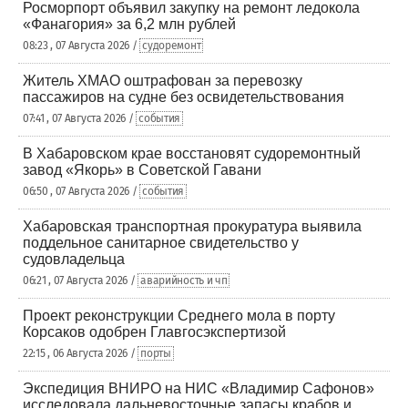
Росморпорт объявил закупку на ремонт ледокола
«Фанагория» за 6,2 млн рублей
08:23 , 07 Августа 2026 /
судоремонт
Житель ХМАО оштрафован за перевозку
пассажиров на судне без освидетельствования
07:41 , 07 Августа 2026 /
события
В Хабаровском крае восстановят судоремонтный
завод «Якорь» в Советской Гавани
06:50 , 07 Августа 2026 /
события
Хабаровская транспортная прокуратура выявила
поддельное санитарное свидетельство у
судовладельца
06:21 , 07 Августа 2026 /
аварийность и чп
Проект реконструкции Среднего мола в порту
Корсаков одобрен Главгосэкспертизой
22:15 , 06 Августа 2026 /
порты
Экспедиция ВНИРО на НИС «Владимир Сафонов»
исследовала дальневосточные запасы крабов и