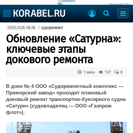
реклама 16+
Судостроение
19.05.2026 08:36
/
судоремонт
Судоходство
Судоремонт
Обновление «Сатурна»:
События
Пресс-релизы
ключевые этапы
Порты
Рыболовство
докового ремонта
ВМФ
Образование
Яхты и катера
1 мин
137
0
Еще
В доке № 4 ООО «Судоремонтный комплекс —
Судостроение
Торговая площадка
Приморский завод» проходит плановый
Пульс
Доска объявлений
доковый ремонт транспортно-буксирного судна
Новости
Продажа флота
«Сатурн» (судовладелец — ООО «Газпром
Компании
Оборудование
флот»).
Репутация
Изделия
Работа
Материалы
Крюинг
Услуги