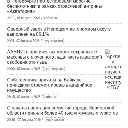
В Петербурге протестировали морские
беспилотники в рамках отраслевой витрины
«Акватория»
21:30 , 07 Августа 2026 /
события
Северный завоз в Ненецком автономном округе
выполнен на 86,1%
21:15 , 07 Августа 2026 /
судоходство
ААНИИ: в арктических морях сохраняются
массивы сплоченного льда, часть акваторий
свободна ото льда
21:00 , 07 Августа 2026 /
судоходство
Собственника причала на Байкале
принудили отремонтировать аварийное
имущество
20:45 , 07 Августа 2026 /
события
С начала навигации волжские города Ивановской
области приняли более 40 тысяч круизных туристов
20:30 , 07 Августа 2026 /
судоходство