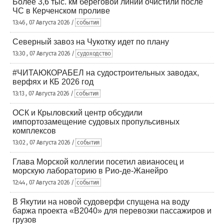
Более 3,6 тыс. км береговой линии очистили после
ЧС в Керченском проливе
13:46 , 07 Августа 2026 /
события
Северный завоз на Чукотку идет по плану
13:30 , 07 Августа 2026 /
судоходство
#ЧИТАЮКОРАБЕЛ на судостроительных заводах,
верфях и КБ 2026 год
13:13 , 07 Августа 2026 /
события
ОСК и Крыловский центр обсудили
импортозамещение судовых пропульсивных
комплексов
13:02 , 07 Августа 2026 /
события
Глава Морской коллегии посетил авианосец и
морскую лабораторию в Рио-де-Жанейро
12:44 , 07 Августа 2026 /
события
В Якутии на новой судоверфи спущена на воду
баржа проекта «В2040» для перевозки пассажиров и
грузов