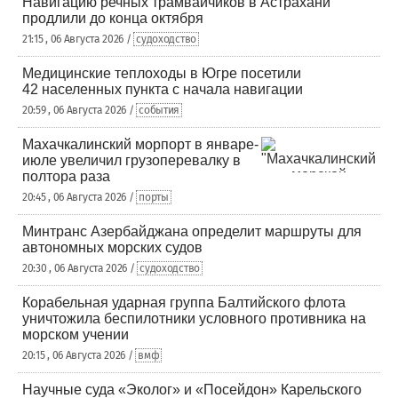
Навигацию речных трамвайчиков в Астрахани
продлили до конца октября
21:15 , 06 Августа 2026 /
судоходство
Медицинские теплоходы в Югре посетили
42 населенных пункта с начала навигации
20:59 , 06 Августа 2026 /
события
Махачкалинский морпорт в январе-
июле увеличил грузоперевалку в
полтора раза
20:45 , 06 Августа 2026 /
порты
Минтранс Азербайджана определит маршруты для
автономных морских судов
20:30 , 06 Августа 2026 /
судоходство
Корабельная ударная группа Балтийского флота
уничтожила беспилотники условного противника на
морском учении
20:15 , 06 Августа 2026 /
вмф
Научные суда «Эколог» и «Посейдон» Карельского