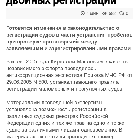
двойных регистраций
Журнал
Реклама
1 мин
682
0
Готовятся изменения в законодательство о
Конференции
Флот
регистрации судов в части устранения пробелов
Выставки и семинары
Галерея флота
при проверке противоречий между
Личности
Форум
заявляемыми и зарегистрированными правами.
Словарь
Отзывы
В июле 2015 года Кириллом Масловым в качестве
Все службы
независимого эксперта проводилась
антикоррупционная экспертиза Приказа МЧС РФ от
29.06.2005 N 500, устанавливающего правила
регистрации маломерных и прогулочных судов.
Материалами проведенной экспертизы
установлена возможность регистрации в
различных судовых реестрах Российской
Федерации одних и тех же прав на одно и то же
судно за различными лицами одновременно. В
материалах экспертизы приводится пример