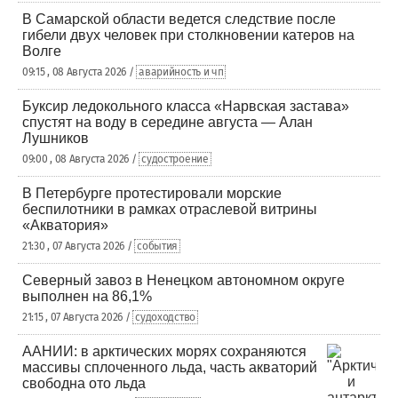
В Самарской области ведется следствие после
гибели двух человек при столкновении катеров на
Волге
09:15 , 08 Августа 2026 /
аварийность и чп
Буксир ледокольного класса «Нарвская застава»
спустят на воду в середине августа — Алан
Лушников
09:00 , 08 Августа 2026 /
судостроение
В Петербурге протестировали морские
беспилотники в рамках отраслевой витрины
«Акватория»
21:30 , 07 Августа 2026 /
события
Северный завоз в Ненецком автономном округе
выполнен на 86,1%
21:15 , 07 Августа 2026 /
судоходство
ААНИИ: в арктических морях сохраняются
массивы сплоченного льда, часть акваторий
свободна ото льда