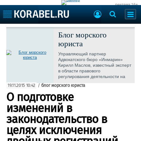
реклама 16+
Судостроение
Судоходство
Блог морского
Судоремонт
юриста
События
Пресс-релизы
Порты
Управляющий партнер
Рыболовство
Адвокатского бюро «Инмарин»
ВМФ
Кирилл Маслов, известный эксперт
Образование
в области правового
Яхты и катера
регулирования деятельности на
Еще
морском и внутреннем водном
19.11.2015 10:42
/
блог морского юриста
транспорте информирует
О подготовке
Судостроение
Торговая площадка
«Корабелов» об основных
изменениях законодательства
Пульс
Доска объявлений
изменений в
Новости
Продажа флота
законодательство в
Компании
Оборудование
Репутация
Изделия
целях исключения
Работа
Материалы
Крюинг
Услуги