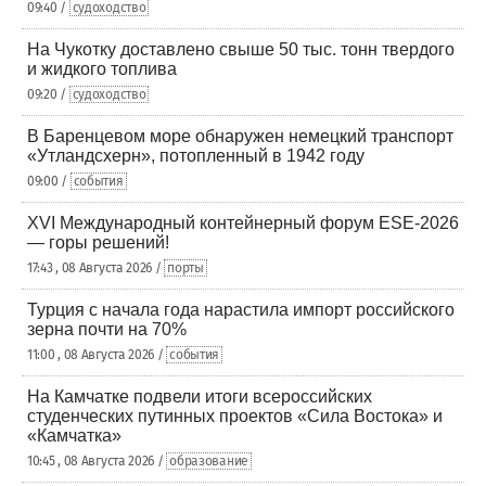
09:40 /
судоходство
На Чукотку доставлено свыше 50 тыс. тонн твердого
и жидкого топлива
09:20 /
судоходство
В Баренцевом море обнаружен немецкий транспорт
«Утландсхерн», потопленный в 1942 году
09:00 /
события
XVI Международный контейнерный форум ESE-2026
— горы решений!
17:43 , 08 Августа 2026 /
порты
Турция с начала года нарастила импорт российского
зерна почти на 70%
11:00 , 08 Августа 2026 /
события
На Камчатке подвели итоги всероссийских
студенческих путинных проектов «Сила Востока» и
«Камчатка»
10:45 , 08 Августа 2026 /
образование