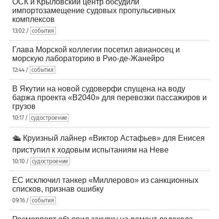
ОСК и Крыловский центр обсудили
импортозамещение судовых пропульсивных
комплексов
13:02 /
события
Глава Морской коллегии посетил авианосец и
морскую лабораторию в Рио-де-Жанейро
12:44 /
события
В Якутии на новой судоверфи спущена на воду
баржа проекта «В2040» для перевозки пассажиров и
грузов
10:17 /
судостроение
🛳️ Круизный лайнер «Виктор Астафьев» для Енисея
приступил к ходовым испытаниям на Неве
10:10 /
судостроение
ЕС исключил танкер «Миллерово» из санкционных
списков, признав ошибку
09:16 /
события