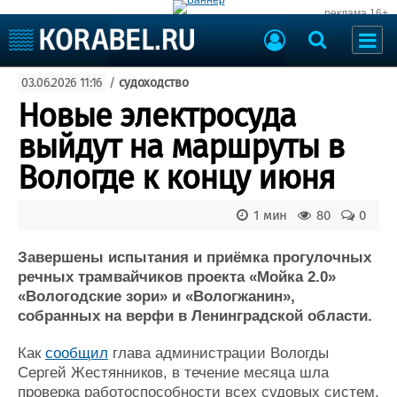
реклама 16+
Судостроение
03.06.2026 11:16
/
судоходство
Судоходство
Судоремонт
Новые электросуда
События
Пресс-релизы
выйдут на маршруты в
Порты
Рыболовство
Вологде к концу июня
ВМФ
Образование
Яхты и катера
1 мин
80
0
Еще
Завершены испытания и приёмка прогулочных
Судостроение
Торговая площадка
речных трамвайчиков проекта «Мойка 2.0»
Пульс
Доска объявлений
«Вологодские зори» и «Вологжанин»,
Новости
Продажа флота
собранных на верфи в Ленинградской области.
Компании
Оборудование
Репутация
Изделия
Как
сообщил
глава администрации Вологды
Работа
Материалы
Сергей Жестянников, в течение месяца шла
Крюинг
Услуги
проверка работоспособности всех судовых систем.