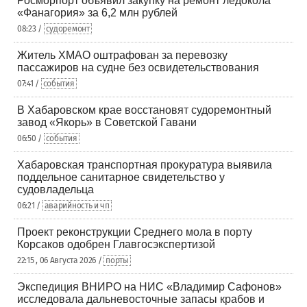
Росморпорт объявил закупку на ремонт ледокола
«Фанагория» за 6,2 млн рублей
08:23 /
судоремонт
Житель ХМАО оштрафован за перевозку
пассажиров на судне без освидетельствования
07:41 /
события
В Хабаровском крае восстановят судоремонтный
завод «Якорь» в Советской Гавани
06:50 /
события
Хабаровская транспортная прокуратура выявила
поддельное санитарное свидетельство у
судовладельца
06:21 /
аварийность и чп
Проект реконструкции Среднего мола в порту
Корсаков одобрен Главгосэкспертизой
22:15 , 06 Августа 2026 /
порты
Экспедиция ВНИРО на НИС «Владимир Сафонов»
исследовала дальневосточные запасы крабов и