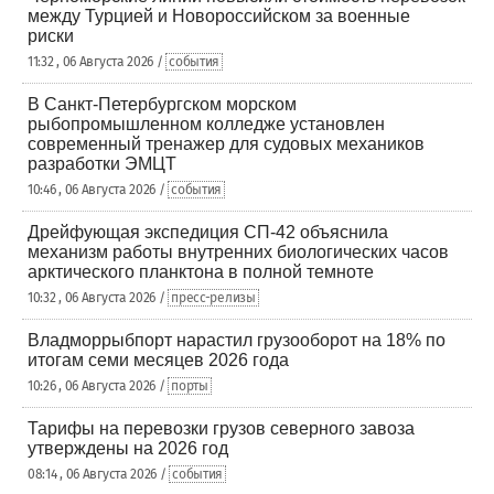
между Турцией и Новороссийском за военные
риски
11:32 , 06 Августа 2026 /
события
В Санкт-Петербургском морском
рыбопромышленном колледже установлен
современный тренажер для судовых механиков
разработки ЭМЦТ
10:46 , 06 Августа 2026 /
события
Дрейфующая экспедиция СП-42 объяснила
механизм работы внутренних биологических часов
арктического планктона в полной темноте
10:32 , 06 Августа 2026 /
пресс-релизы
Владморрыбпорт нарастил грузооборот на 18% по
итогам семи месяцев 2026 года
10:26 , 06 Августа 2026 /
порты
Тарифы на перевозки грузов северного завоза
утверждены на 2026 год
08:14 , 06 Августа 2026 /
события