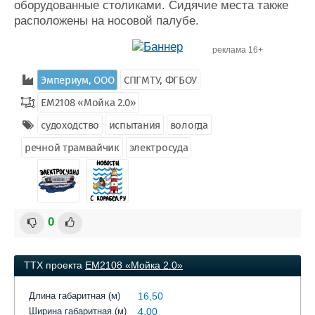
оборудованные столиками. Сидячие места также
расположены на носовой палубе.
реклама 16+
Эмпериум, ООО
СПГМТУ, ФГБОУ
ЕМ2108 «Мойка 2.0»
судоходство
испытания
вологда
речной трамвайчик
электросуда
0
ТТХ проекта
ЕМ2108 «Мойка 2.0»
Длина габаритная (м)
16,50
Ширина габаритная (м)
4,00