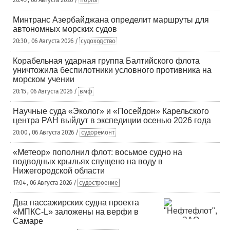
Минтранс Азербайджана определит маршруты для
автономных морских судов
20:30 , 06 Августа 2026 /
судоходство
Корабельная ударная группа Балтийского флота
уничтожила беспилотники условного противника на
морском учении
20:15 , 06 Августа 2026 /
вмф
Научные суда «Эколог» и «Посейдон» Карельского
центра РАН выйдут в экспедиции осенью 2026 года
20:00 , 06 Августа 2026 /
судоремонт
«Метеор» пополнил флот: восьмое судно на
подводных крыльях спущено на воду в
Нижегородской области
17:04 , 06 Августа 2026 /
судостроение
Два пассажирских судна проекта
«МПКС-L» заложены на верфи в
Самаре