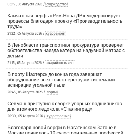
06:19 , 06 Августа 2026 /
судоходство
Камчатская верфь «Рем-Нова ДВ» модернизирует
процессы благодаря проекту «Производительность
труда»
21:22 , 05 Августа 2026 /
судоремонт
В Ленобласти транспортная прокуратура проверяет
обстоятельства наезда катера на надувной матрас с
детьми
21:15 , 05 Августа 2026 /
аварийность и чп
В порту Шахтерск до конца года завершат
оборудование всех точек перегрузки системами
аспирации угольной пыли
20:45 , 05 Августа 2026 /
порты
Севмаш приступил к сборке упорных подшипников
для атомного ледокола «Сталинград»
20:30 , 05 Августа 2026 /
судостроение
Благодаря новой верфи в Нагатинском Затоне в
Москве появилось 10 судостроительных профессий