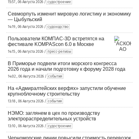
15:57 , 06 Августа 2026 /
судостроение
Севморпуть изменит мировую логистику и экономику
— Цыбульский
14:19 , 06 Августа 2026 /
судоходство
Пользователи КОМПАС-3D встретятся на
фестивале KOMPAScon 6.0 в Москве
14:15 , 06 Августа 2026 /
пресс-релизы
В Приморье подвели итоги морского конгресса
2026 года и начали подготовку к форуму 2028 года
14:02 , 06 Августа 2026 /
события
На «Адмиралтейских верфях» запустили обучение
крупноблочному строительству
13:18 , 06 Августа 2026 /
события
НЭМО: заглянем в цех по производству
электрораспределительных устройств
13:10 , 06 Августа 2026 /
судостроение
Черноморские линии повысили стоимость перевозок