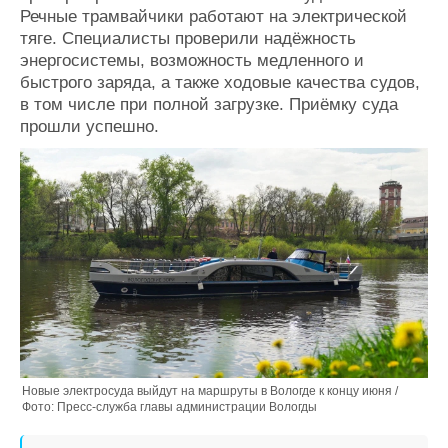
Речные трамвайчики работают на электрической
Журнал
тяге. Специалисты проверили надёжность
Реклама
энергосистемы, возможность медленного и
быстрого заряда, а также ходовые качества судов,
Конференции
Флот
в том числе при полной загрузке. Приёмку суда
прошли успешно.
Выставки и семинары
Галерея флота
Личности
Форум
Словарь
Отзывы
Все службы
Новые электросуда выйдут на маршруты в Вологде к концу июня /
Фото: Пресс-служба главы администрации Вологды